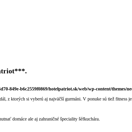
triot***.
-4d70-849e-b6c2559f0869/hotelpatriot.sk/web/wp-content/themes/n
, z ktorých si vyberú aj najväčší gurmáni. V ponuke sú tiež fitness jedl