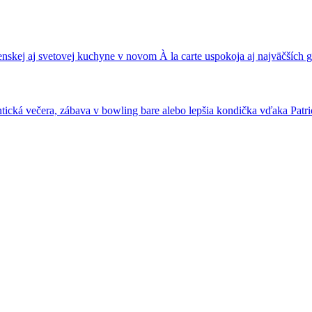
nskej aj svetovej kuchyne v novom À la carte uspokoja aj najväčších
ická večera, zábava v bowling bare alebo lepšia kondička vďaka Patrio