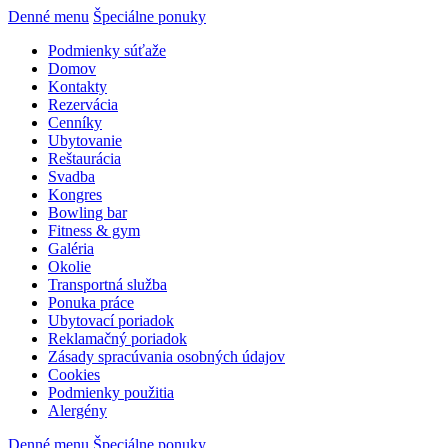
Denné menu
Špeciálne ponuky
Podmienky súťaže
Domov
Kontakty
Rezervácia
Cenníky
Ubytovanie
Reštaurácia
Svadba
Kongres
Bowling bar
Fitness & gym
Galéria
Okolie
Transportná služba
Ponuka práce
Ubytovací poriadok
Reklamačný poriadok
Zásady spracúvania osobných údajov
Cookies
Podmienky použitia
Alergény
Denné menu
Špeciálne ponuky