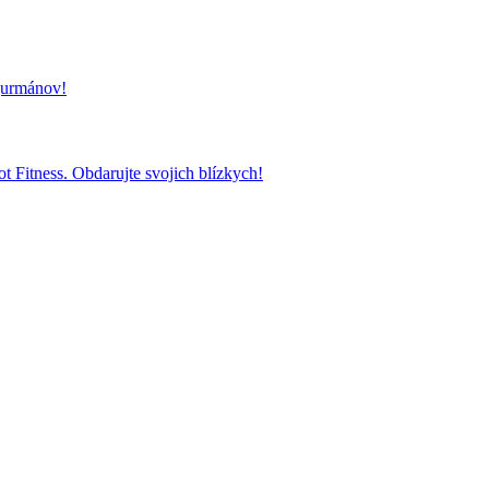
 gurmánov!
t Fitness. Obdarujte svojich blízkych!