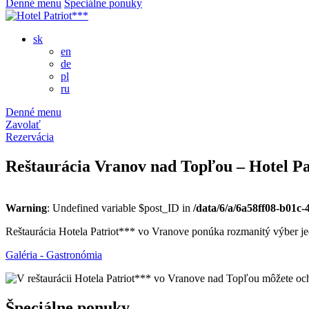
Denné menu
Špeciálne ponuky
sk
en
de
pl
ru
Denné menu
Zavolať
Rezervácia
Reštaurácia Vranov nad Topľou – Hotel Pa
Warning
: Undefined variable $post_ID in
/data/6/a/6a58ff08-b01c
Reštaurácia Hotela Patriot*** vo Vranove ponúka rozmanitý výber jedál
Galéria - Gastronómia
Špeciálne ponuky