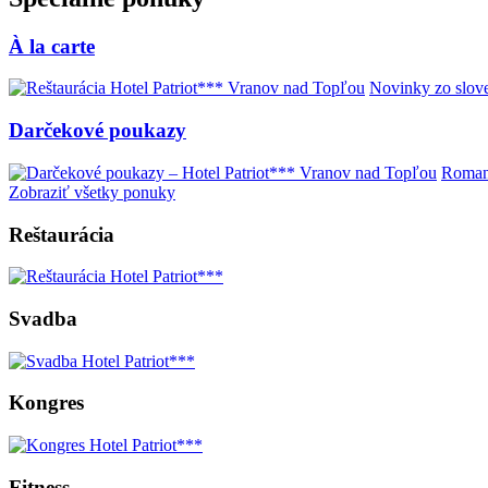
À la carte
Novinky zo slove
Darčekové poukazy
Romant
Zobraziť všetky ponuky
Reštaurácia
Svadba
Kongres
Fitness