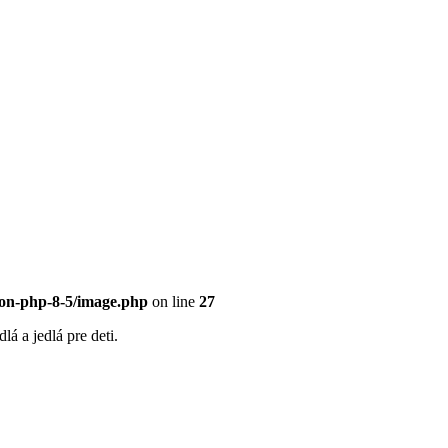
eon-php-8-5/image.php
on line
27
á a jedlá pre deti.