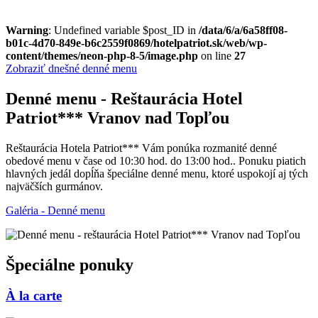
Warning
: Undefined variable $post_ID in
/data/6/a/6a58ff08-
b01c-4d70-849e-b6c2559f0869/hotelpatriot.sk/web/wp-
content/themes/neon-php-8-5/image.php
on line
27
Zobraziť dnešné denné menu
Denné menu - Reštaurácia Hotel
Patriot*** Vranov nad Topľou
Reštaurácia Hotela Patriot*** Vám ponúka rozmanité denné
obedové menu v čase od 10:30 hod. do 13:00 hod.. Ponuku piatich
hlavných jedál dopĺňa špeciálne denné menu, ktoré uspokojí aj tých
najväčších gurmánov.
Galéria - Denné menu
Špeciálne ponuky
À la carte