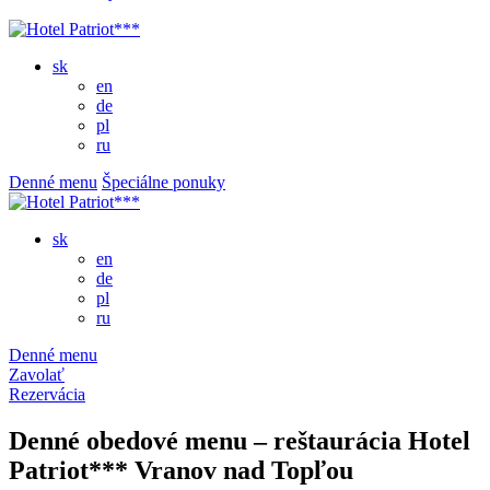
sk
en
de
pl
ru
Denné menu
Špeciálne ponuky
sk
en
de
pl
ru
Denné menu
Zavolať
Rezervácia
Denné obedové menu – reštaurácia Hotel
Patriot*** Vranov nad Topľou