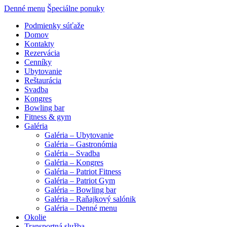
Denné menu
Špeciálne ponuky
Podmienky súťaže
Domov
Kontakty
Rezervácia
Cenníky
Ubytovanie
Reštaurácia
Svadba
Kongres
Bowling bar
Fitness & gym
Galéria
Galéria – Ubytovanie
Galéria – Gastronómia
Galéria – Svadba
Galéria – Kongres
Galéria – Patriot Fitness
Galéria – Patriot Gym
Galéria – Bowling bar
Galéria – Raňajkový salónik
Galéria – Denné menu
Okolie
Transportná služba