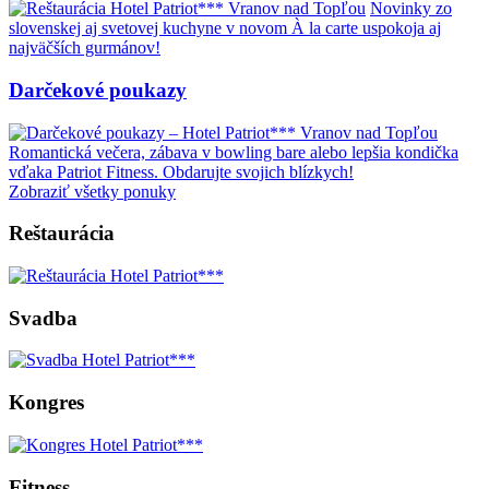
Novinky zo
slovenskej aj svetovej kuchyne v novom À la carte uspokoja aj
najväčších gurmánov!
Darčekové poukazy
Romantická večera, zábava v bowling bare alebo lepšia kondička
vďaka Patriot Fitness. Obdarujte svojich blízkych!
Zobraziť všetky ponuky
Reštaurácia
Svadba
Kongres
Fitness