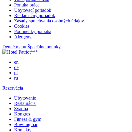
Ponuka práce
Ubytovací poriadok
Reklamačný poriadok
Zásady spracúvania osobných údajov
Cookies
Podmienky použitia
Alergény
Denné menu
Špeciálne ponuky
en
de
pl
ru
Rezervácia
Ubytovanie
Reštaurácia
Svadba
Kongres
Fitness & gym
Bowling bar
Kontakty