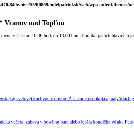
-4d70-849e-b6c2559f0869/hotelpatriot.sk/web/wp-content/themes/n
** Vranov nad Topľou
enu v čase od 10:30 hod. do 13:00 hod.. Ponuku piatich hlavných jedá
nskej aj svetovej kuchyne v novom À la carte uspokoja aj najväčších
ická večera, zábava v bowling bare alebo lepšia kondička vďaka Patrio