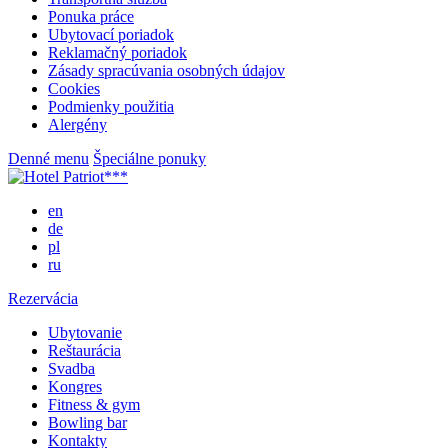
Ponuka práce
Ubytovací poriadok
Reklamačný poriadok
Zásady spracúvania osobných údajov
Cookies
Podmienky použitia
Alergény
Denné menu
Špeciálne ponuky
en
de
pl
ru
Rezervácia
Ubytovanie
Reštaurácia
Svadba
Kongres
Fitness & gym
Bowling bar
Kontakty