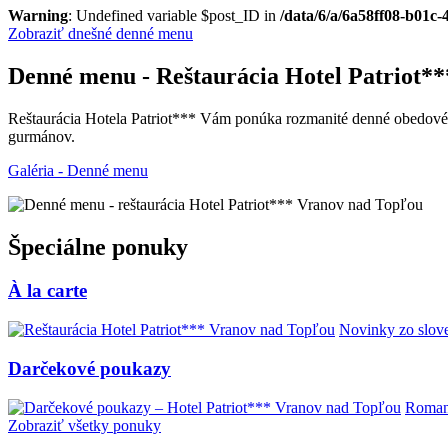
Warning
: Undefined variable $post_ID in
/data/6/a/6a58ff08-b01c
Zobraziť dnešné denné menu
Denné menu - Reštaurácia Hotel Patriot*
Reštaurácia Hotela Patriot*** Vám ponúka rozmanité denné obedové m
gurmánov.
Galéria - Denné menu
Špeciálne ponuky
À la carte
Novinky zo slove
Darčekové poukazy
Romant
Zobraziť všetky ponuky