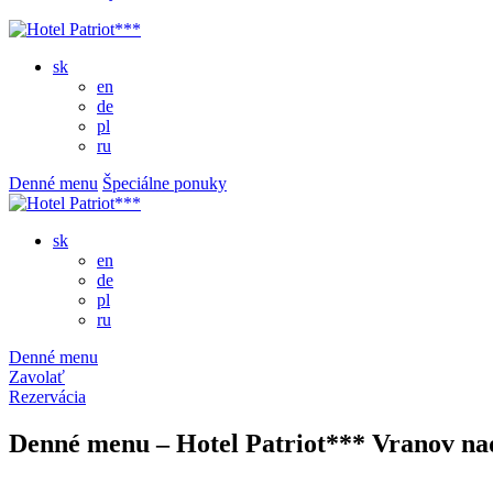
sk
en
de
pl
ru
Denné menu
Špeciálne ponuky
sk
en
de
pl
ru
Denné menu
Zavolať
Rezervácia
Denné menu – Hotel Patriot*** Vranov na