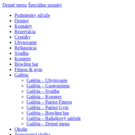
Denné menu
Špeciálne ponuky
Podmienky súťaže
Domov
Kontakty
Rezervácia
Cenníky
Ubytovanie
Reštaurácia
Svadba
Kongres
Bowling bar
Fitness & gym
Galéria
Galéria – Ubytovanie
Galéria – Gastronómia
Galéria – Svadba
Galéria – Kongres
Galéria – Patriot Fitness
Galéria – Patriot Gym
Galéria – Bowling bar
Galéria – Raňajkový salónik
Galéria – Denné menu
Okolie
Transportná služba