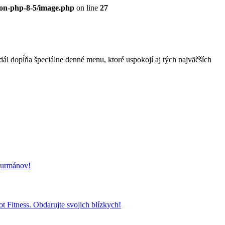
eon-php-8-5/image.php
on line
27
l dopĺňa špeciálne denné menu, ktoré uspokojí aj tých najväčších
 gurmánov!
t Fitness. Obdarujte svojich blízkych!