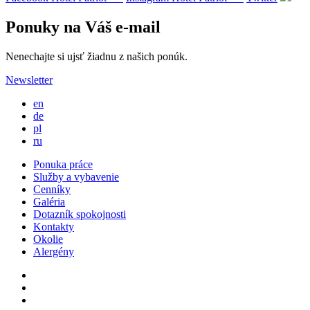
Ponuky na Váš e-mail
Nenechajte si ujsť žiadnu z našich ponúk.
Newsletter
en
de
pl
ru
Ponuka práce
Služby a vybavenie
Cenníky
Galéria
Dotazník spokojnosti
Kontakty
Okolie
Alergény