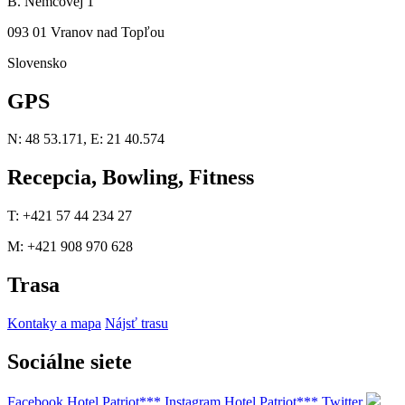
B. Němcovej 1
093 01 Vranov nad Topľou
Slovensko
GPS
N: 48 53.171, E: 21 40.574
Recepcia, Bowling, Fitness
T: +421 57 44 234 27
M: +421 908 970 628
Trasa
Kontaky a mapa
Nájsť trasu
Sociálne siete
Facebook Hotel Patriot***
Instagram Hotel Patriot***
Twitter