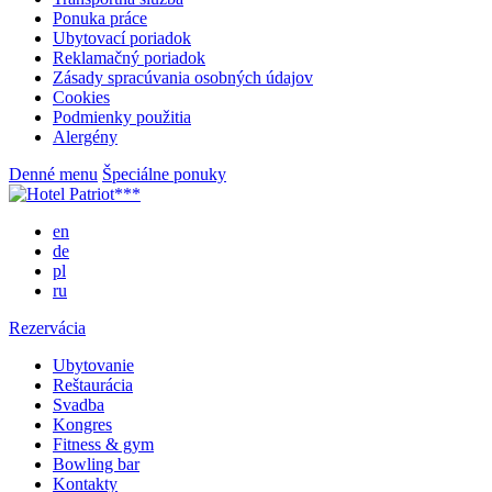
Ponuka práce
Ubytovací poriadok
Reklamačný poriadok
Zásady spracúvania osobných údajov
Cookies
Podmienky použitia
Alergény
Denné menu
Špeciálne ponuky
en
de
pl
ru
Rezervácia
Ubytovanie
Reštaurácia
Svadba
Kongres
Fitness & gym
Bowling bar
Kontakty