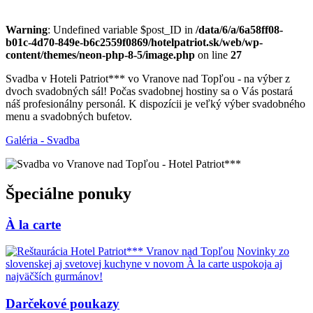
Warning
: Undefined variable $post_ID in
/data/6/a/6a58ff08-
b01c-4d70-849e-b6c2559f0869/hotelpatriot.sk/web/wp-
content/themes/neon-php-8-5/image.php
on line
27
Svadba v Hoteli Patriot*** vo Vranove nad Topľou - na výber z
dvoch svadobných sál! Počas svadobnej hostiny sa o Vás postará
náš profesionálny personál. K dispozícii je veľký výber svadobného
menu a svadobných bufetov.
Galéria - Svadba
Špeciálne ponuky
À la carte
Novinky zo
slovenskej aj svetovej kuchyne v novom À la carte uspokoja aj
najväčších gurmánov!
Darčekové poukazy