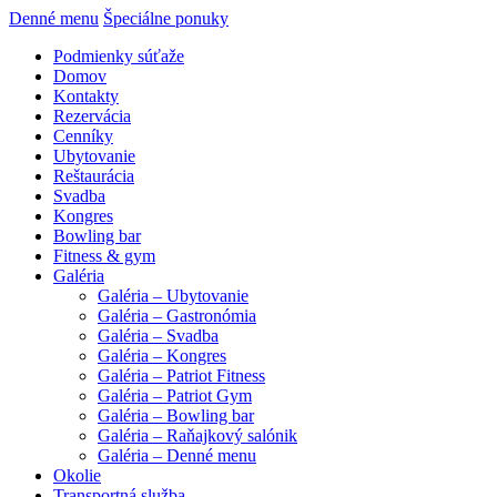
Denné menu
Špeciálne ponuky
Podmienky súťaže
Domov
Kontakty
Rezervácia
Cenníky
Ubytovanie
Reštaurácia
Svadba
Kongres
Bowling bar
Fitness & gym
Galéria
Galéria – Ubytovanie
Galéria – Gastronómia
Galéria – Svadba
Galéria – Kongres
Galéria – Patriot Fitness
Galéria – Patriot Gym
Galéria – Bowling bar
Galéria – Raňajkový salónik
Galéria – Denné menu
Okolie
Transportná služba