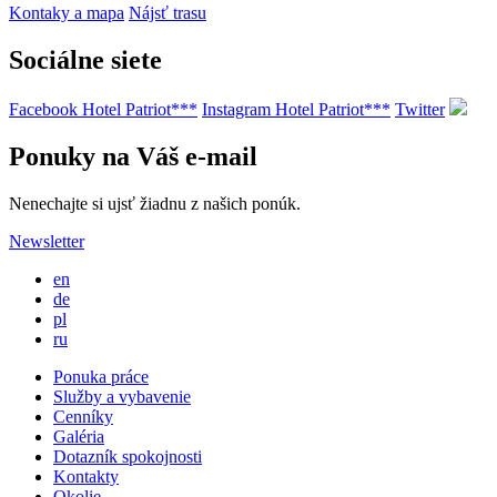
Kontaky a mapa
Nájsť trasu
Sociálne siete
Facebook Hotel Patriot***
Instagram Hotel Patriot***
Twitter
Ponuky na Váš e-mail
Nenechajte si ujsť žiadnu z našich ponúk.
Newsletter
en
de
pl
ru
Ponuka práce
Služby a vybavenie
Cenníky
Galéria
Dotazník spokojnosti
Kontakty
Okolie