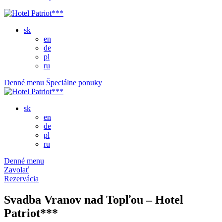
sk
en
de
pl
ru
Denné menu
Špeciálne ponuky
sk
en
de
pl
ru
Denné menu
Zavolať
Rezervácia
Svadba Vranov nad Topľou – Hotel
Patriot***