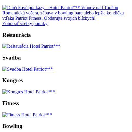
Romantická večera, zábava v bowling bare alebo lepšia kondička
vďaka Patriot Fitness. Obdarujte svojich blízkych!
Zobraziť všetky ponuky
Reštaurácia
Svadba
Kongres
Fitness
Bowling