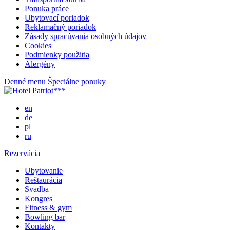
Ponuka práce
Ubytovací poriadok
Reklamačný poriadok
Zásady spracúvania osobných údajov
Cookies
Podmienky použitia
Alergény
Denné menu
Špeciálne ponuky
en
de
pl
ru
Rezervácia
Ubytovanie
Reštaurácia
Svadba
Kongres
Fitness & gym
Bowling bar
Kontakty