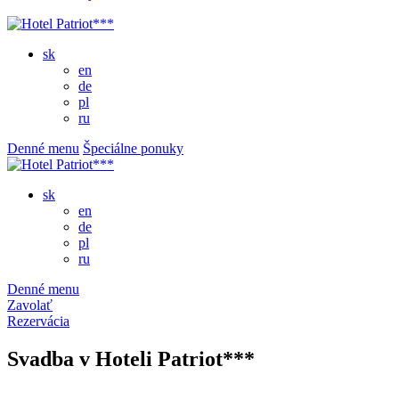
sk
en
de
pl
ru
Denné menu
Špeciálne ponuky
sk
en
de
pl
ru
Denné menu
Zavolať
Rezervácia
Svadba v Hoteli Patriot***