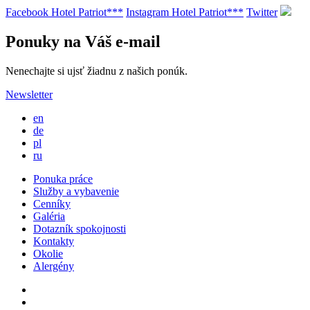
Facebook Hotel Patriot***
Instagram Hotel Patriot***
Twitter
Ponuky na Váš e-mail
Nenechajte si ujsť žiadnu z našich ponúk.
Newsletter
en
de
pl
ru
Ponuka práce
Služby a vybavenie
Cenníky
Galéria
Dotazník spokojnosti
Kontakty
Okolie
Alergény