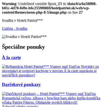
Warning
: Undefined variable $post_ID in
/data/6/a/6a58ff08-
b01c-4d70-849e-b6c2559f0869/hotelpatriot.sk/web/wp-
content/themes/neon-php-8-5/image.php
on line
27
Svadba v Hoteli Patriot***
Galéria - Svadba
Špeciálne ponuky
À la carte
Novinky zo
slovenskej aj svetovej kuchyne v novom À la carte uspokoja aj
najväčších gurmánov!
Darčekové poukazy
Romantická večera, zábava v bowling bare alebo lepšia kondička
vďaka Patriot Fitness. Obdarujte svojich blízkych!
Zobraziť všetky ponuky