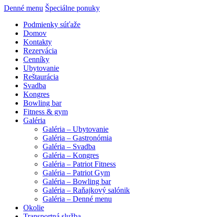
Denné menu
Špeciálne ponuky
Podmienky súťaže
Domov
Kontakty
Rezervácia
Cenníky
Ubytovanie
Reštaurácia
Svadba
Kongres
Bowling bar
Fitness & gym
Galéria
Galéria – Ubytovanie
Galéria – Gastronómia
Galéria – Svadba
Galéria – Kongres
Galéria – Patriot Fitness
Galéria – Patriot Gym
Galéria – Bowling bar
Galéria – Raňajkový salónik
Galéria – Denné menu
Okolie
Transportná služba