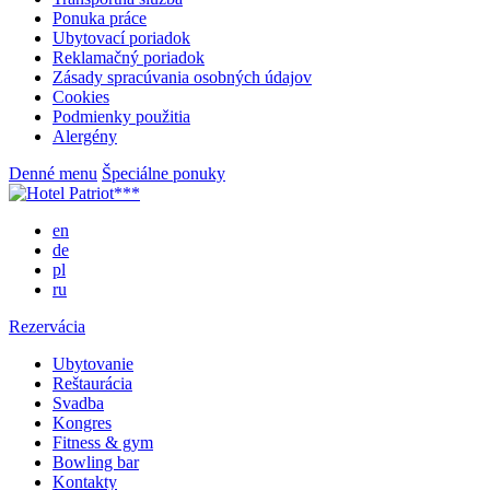
Ponuka práce
Ubytovací poriadok
Reklamačný poriadok
Zásady spracúvania osobných údajov
Cookies
Podmienky použitia
Alergény
Denné menu
Špeciálne ponuky
en
de
pl
ru
Rezervácia
Ubytovanie
Reštaurácia
Svadba
Kongres
Fitness & gym
Bowling bar
Kontakty