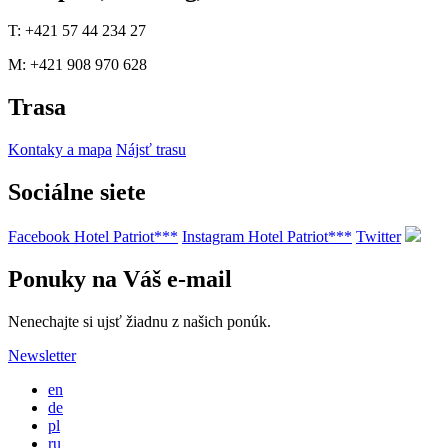
T: +421 57 44 234 27
M: +421 908 970 628
Trasa
Kontaky a mapa
Nájsť trasu
Sociálne siete
Facebook Hotel Patriot***
Instagram Hotel Patriot***
Twitter
Ponuky na Váš e-mail
Nenechajte si ujsť žiadnu z našich ponúk.
Newsletter
en
de
pl
ru