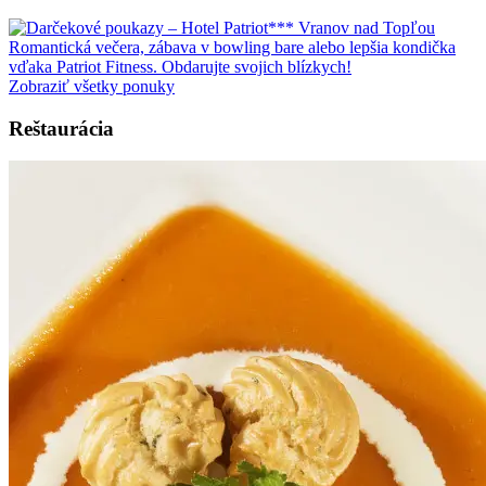
Romantická večera, zábava v bowling bare alebo lepšia kondička
vďaka Patriot Fitness. Obdarujte svojich blízkych!
Zobraziť všetky ponuky
Reštaurácia