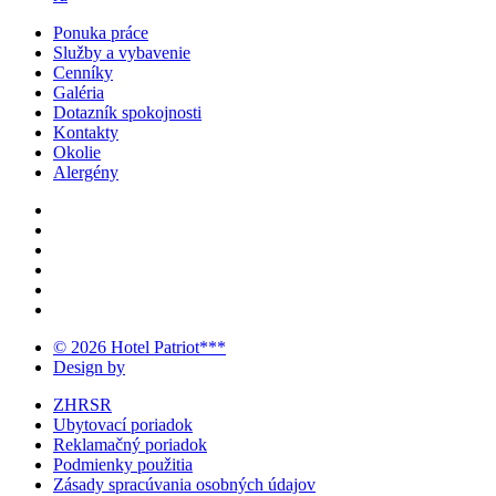
Ponuka práce
Služby a vybavenie
Cenníky
Galéria
Dotazník spokojnosti
Kontakty
Okolie
Alergény
© 2026 Hotel Patriot***
Design by
ZHRSR
Ubytovací poriadok
Reklamačný poriadok
Podmienky použitia
Zásady spracúvania osobných údajov