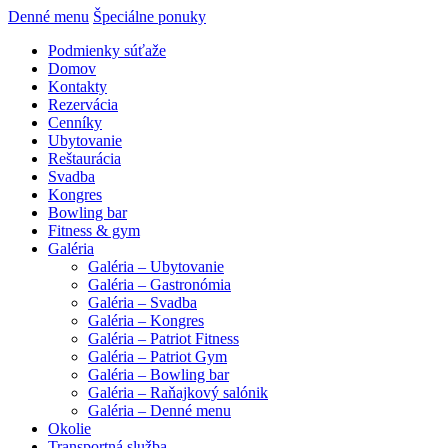
Denné menu
Špeciálne ponuky
Podmienky súťaže
Domov
Kontakty
Rezervácia
Cenníky
Ubytovanie
Reštaurácia
Svadba
Kongres
Bowling bar
Fitness & gym
Galéria
Galéria – Ubytovanie
Galéria – Gastronómia
Galéria – Svadba
Galéria – Kongres
Galéria – Patriot Fitness
Galéria – Patriot Gym
Galéria – Bowling bar
Galéria – Raňajkový salónik
Galéria – Denné menu
Okolie
Transportná služba