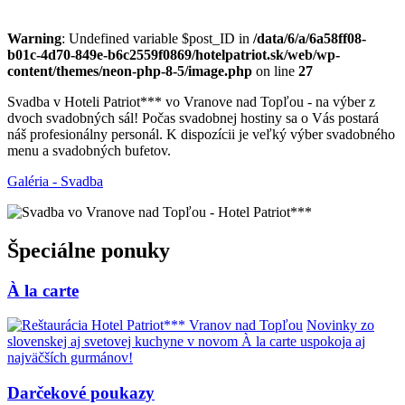
Warning
: Undefined variable $post_ID in
/data/6/a/6a58ff08-
b01c-4d70-849e-b6c2559f0869/hotelpatriot.sk/web/wp-
content/themes/neon-php-8-5/image.php
on line
27
Svadba v Hoteli Patriot*** vo Vranove nad Topľou - na výber z
dvoch svadobných sál! Počas svadobnej hostiny sa o Vás postará
náš profesionálny personál. K dispozícii je veľký výber svadobného
menu a svadobných bufetov.
Galéria - Svadba
Špeciálne ponuky
À la carte
Novinky zo
slovenskej aj svetovej kuchyne v novom À la carte uspokoja aj
najväčších gurmánov!
Darčekové poukazy