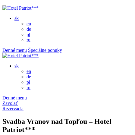
sk
en
de
pl
ru
Denné menu
Špeciálne ponuky
sk
en
de
pl
ru
Denné menu
Zavolať
Rezervácia
Svadba Vranov nad Topľou – Hotel
Patriot***