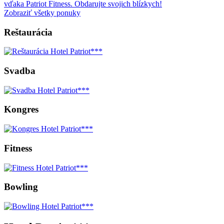
vďaka Patriot Fitness. Obdarujte svojich blízkych!
Zobraziť všetky ponuky
Reštaurácia
Svadba
Kongres
Fitness
Bowling