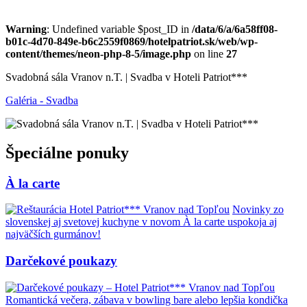
Warning
: Undefined variable $post_ID in
/data/6/a/6a58ff08-
b01c-4d70-849e-b6c2559f0869/hotelpatriot.sk/web/wp-
content/themes/neon-php-8-5/image.php
on line
27
Svadobná sála Vranov n.T. | Svadba v Hoteli Patriot***
Galéria - Svadba
Špeciálne ponuky
À la carte
Novinky zo
slovenskej aj svetovej kuchyne v novom À la carte uspokoja aj
najväčších gurmánov!
Darčekové poukazy
Romantická večera, zábava v bowling bare alebo lepšia kondička