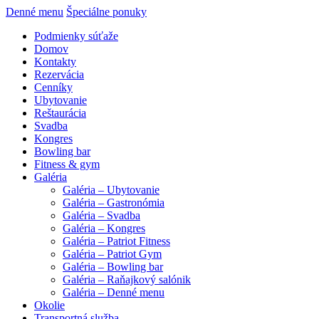
Denné menu
Špeciálne ponuky
Podmienky súťaže
Domov
Kontakty
Rezervácia
Cenníky
Ubytovanie
Reštaurácia
Svadba
Kongres
Bowling bar
Fitness & gym
Galéria
Galéria – Ubytovanie
Galéria – Gastronómia
Galéria – Svadba
Galéria – Kongres
Galéria – Patriot Fitness
Galéria – Patriot Gym
Galéria – Bowling bar
Galéria – Raňajkový salónik
Galéria – Denné menu
Okolie
Transportná služba