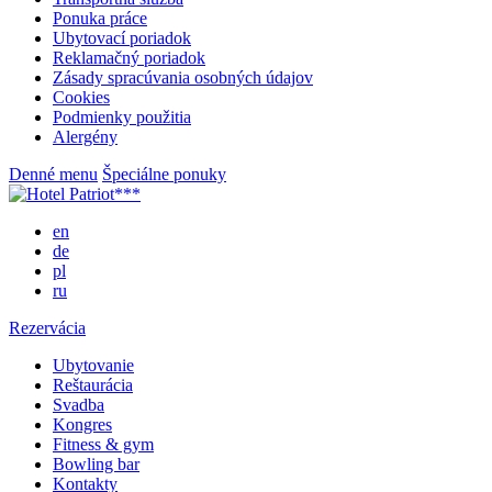
Ponuka práce
Ubytovací poriadok
Reklamačný poriadok
Zásady spracúvania osobných údajov
Cookies
Podmienky použitia
Alergény
Denné menu
Špeciálne ponuky
en
de
pl
ru
Rezervácia
Ubytovanie
Reštaurácia
Svadba
Kongres
Fitness & gym
Bowling bar
Kontakty