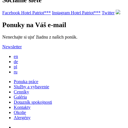
Sociálne siete
Facebook Hotel Patriot***
Instagram Hotel Patriot***
Twitter
Ponuky na Váš e-mail
Nenechajte si ujsť žiadnu z našich ponúk.
Newsletter
en
de
pl
ru
Ponuka práce
Služby a vybavenie
Cenníky
Galéria
Dotazník spokojnosti
Kontakty
Okolie
Alergény