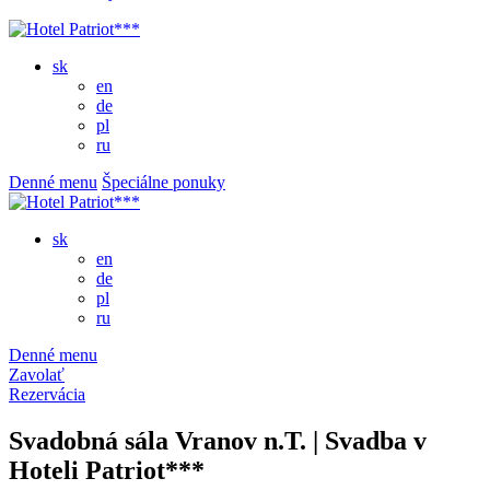
sk
en
de
pl
ru
Denné menu
Špeciálne ponuky
sk
en
de
pl
ru
Denné menu
Zavolať
Rezervácia
Svadobná sála Vranov n.T. | Svadba v
Hoteli Patriot***