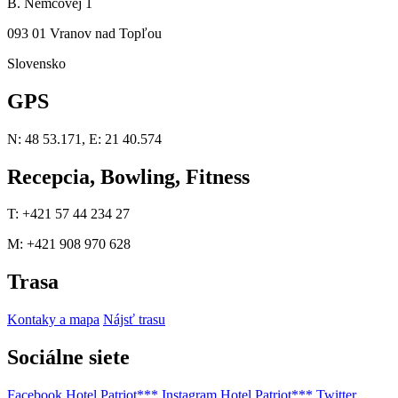
B. Němcovej 1
093 01 Vranov nad Topľou
Slovensko
GPS
N: 48 53.171, E: 21 40.574
Recepcia, Bowling, Fitness
T: +421 57 44 234 27
M: +421 908 970 628
Trasa
Kontaky a mapa
Nájsť trasu
Sociálne siete
Facebook Hotel Patriot***
Instagram Hotel Patriot***
Twitter