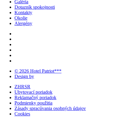
Galéria
Dotazník spokojnosti
Kontakty
Okolie
Alergény
© 2026 Hotel Patriot***
Design by
ZHRSR
Ubytovací poriadok
Reklamačný poriadok
Podmienky použitia
Zásady spracúvania osobných údajov
Cookies