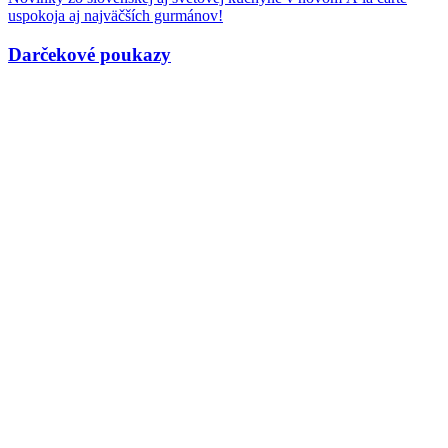
uspokoja aj najväčších gurmánov!
Darčekové poukazy