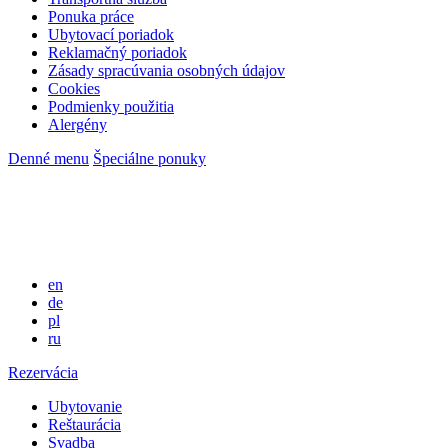
Ponuka práce
Ubytovací poriadok
Reklamačný poriadok
Zásady spracúvania osobných údajov
Cookies
Podmienky použitia
Alergény
Denné menu
Špeciálne ponuky
en
de
pl
ru
Rezervácia
Ubytovanie
Reštaurácia
Svadba