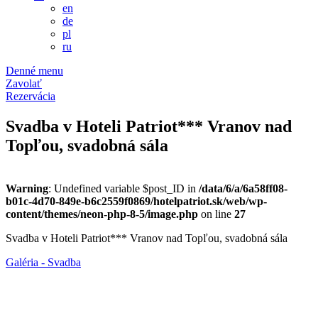
en
de
pl
ru
Denné menu
Zavolať
Rezervácia
Svadba v Hoteli Patriot*** Vranov nad
Topľou, svadobná sála
Warning
: Undefined variable $post_ID in
/data/6/a/6a58ff08-
b01c-4d70-849e-b6c2559f0869/hotelpatriot.sk/web/wp-
content/themes/neon-php-8-5/image.php
on line
27
Svadba v Hoteli Patriot*** Vranov nad Topľou, svadobná sála
Galéria - Svadba