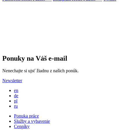
Ponuky na Váš e-mail
Nenechajte si ujsť žiadnu z našich ponúk.
Newsletter
en
de
pl
ru
Ponuka práce
Služby a vybavenie
Cenníky