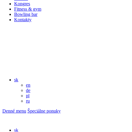
Kongres
Fitness & gym
Bowling bar
Kontakty
sk
en
de
pl
ru
Denné menu
Špeciálne ponuky
sk