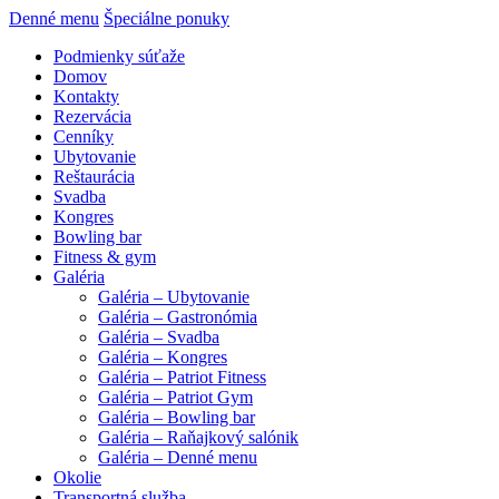
Denné menu
Špeciálne ponuky
Podmienky súťaže
Domov
Kontakty
Rezervácia
Cenníky
Ubytovanie
Reštaurácia
Svadba
Kongres
Bowling bar
Fitness & gym
Galéria
Galéria – Ubytovanie
Galéria – Gastronómia
Galéria – Svadba
Galéria – Kongres
Galéria – Patriot Fitness
Galéria – Patriot Gym
Galéria – Bowling bar
Galéria – Raňajkový salónik
Galéria – Denné menu
Okolie
Transportná služba