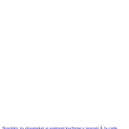
Novinky zo slovenskej aj svetovej kuchyne v novom À la carte