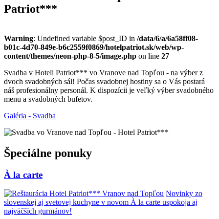
Patriot***
Warning
: Undefined variable $post_ID in
/data/6/a/6a58ff08-
b01c-4d70-849e-b6c2559f0869/hotelpatriot.sk/web/wp-
content/themes/neon-php-8-5/image.php
on line
27
Svadba v Hoteli Patriot*** vo Vranove nad Topľou - na výber z
dvoch svadobných sál! Počas svadobnej hostiny sa o Vás postará
náš profesionálny personál. K dispozícii je veľký výber svadobného
menu a svadobných bufetov.
Galéria - Svadba
Špeciálne ponuky
À la carte
Novinky zo
slovenskej aj svetovej kuchyne v novom À la carte uspokoja aj
najväčších gurmánov!