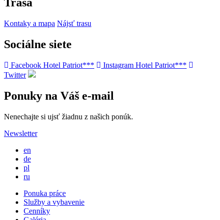
Trasa
Kontaky a mapa
Nájsť trasu
Sociálne siete
Facebook Hotel Patriot***
Instagram Hotel Patriot***
Twitter
Ponuky na Váš e-mail
Nenechajte si ujsť žiadnu z našich ponúk.
Newsletter
en
de
pl
ru
Ponuka práce
Služby a vybavenie
Cenníky
Galéria