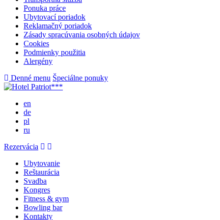
Ponuka práce
Ubytovací poriadok
Reklamačný poriadok
Zásady spracúvania osobných údajov
Cookies
Podmienky použitia
Alergény
Denné menu
Špeciálne ponuky
en
de
pl
ru
Rezervácia
Ubytovanie
Reštaurácia
Svadba
Kongres
Fitness & gym
Bowling bar
Kontakty