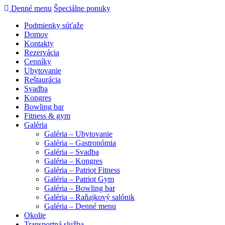
Denné menu
Špeciálne ponuky
Podmienky súťaže
Domov
Kontakty
Rezervácia
Cenníky
Ubytovanie
Reštaurácia
Svadba
Kongres
Bowling bar
Fitness & gym
Galéria
Galéria – Ubytovanie
Galéria – Gastronómia
Galéria – Svadba
Galéria – Kongres
Galéria – Patriot Fitness
Galéria – Patriot Gym
Galéria – Bowling bar
Galéria – Raňajkový salónik
Galéria – Denné menu
Okolie
Transportná služba