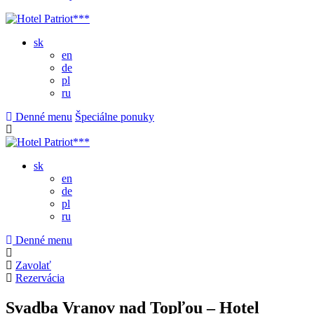
sk
en
de
pl
ru
Denné menu
Špeciálne ponuky
sk
en
de
pl
ru
Denné menu
Zavolať
Rezervácia
Svadba Vranov nad Topľou – Hotel