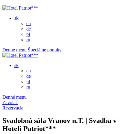
sk
en
de
pl
ru
Denné menu
Špeciálne ponuky
sk
en
de
pl
ru
Denné menu
Zavolať
Rezervácia
Svadobná sála Vranov n.T. | Svadba v
Hoteli Patriot***