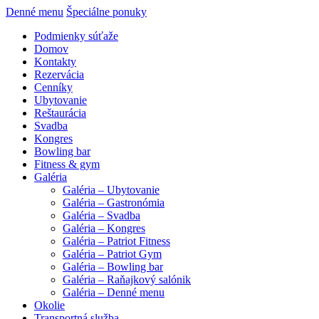
Denné menu
Špeciálne ponuky
Podmienky súťaže
Domov
Kontakty
Rezervácia
Cenníky
Ubytovanie
Reštaurácia
Svadba
Kongres
Bowling bar
Fitness & gym
Galéria
Galéria – Ubytovanie
Galéria – Gastronómia
Galéria – Svadba
Galéria – Kongres
Galéria – Patriot Fitness
Galéria – Patriot Gym
Galéria – Bowling bar
Galéria – Raňajkový salónik
Galéria – Denné menu
Okolie
Transportná služba