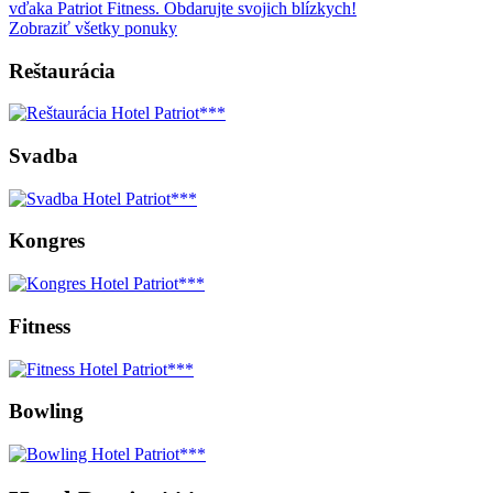
vďaka Patriot Fitness. Obdarujte svojich blízkych!
Zobraziť všetky ponuky
Reštaurácia
Svadba
Kongres
Fitness
Bowling