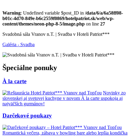
Warning
: Undefined variable $post_ID in
/data/6/a/6a58ff08-
b01c-4d70-849e-b6c2559f0869/hotelpatriot.sk/web/wp-
content/themes/neon-php-8-5/image.php
on line
27
Svadobná sála Vranov n.T. | Svadba v Hoteli Patriot***
Galéria - Svadba
Špeciálne ponuky
À la carte
Novinky zo
slovenskej aj svetovej kuchyne v novom À la carte uspokoja aj
najväčších gurmánov!
Darčekové poukazy
Romantická večera, zábava v bowling bare alebo lepšia kondička