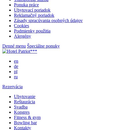
Ponuka práce
Ubytovací poriadok
Reklamačný poriadok
Zásady spracúvania osobných údajov
Cookies
Podmienky použitia
Alergény
Denné menu
Špeciálne ponuky
en
de
pl
ru
Rezervácia
Ubytovanie
Reštaurácia
Svadba
Kongres
Fitness & gym
Bowling bar
Kontakty