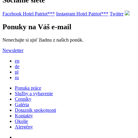
Sociálne siete
Facebook Hotel Patriot***
Instagram Hotel Patriot***
Twitter
Ponuky na Váš e-mail
Nenechajte si ujsť žiadnu z našich ponúk.
Newsletter
en
de
pl
ru
Ponuka práce
Služby a vybavenie
Cenníky
Galéria
Dotazník spokojnosti
Kontakty
Okolie
Alergény