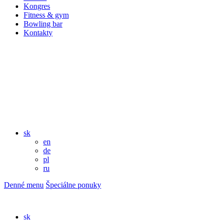
Kongres
Fitness & gym
Bowling bar
Kontakty
sk
en
de
pl
ru
Denné menu
Špeciálne ponuky
sk