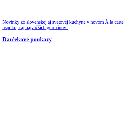
Novinky zo slovenskej aj svetovej kuchyne v novom À la carte
uspokoja aj najväčších gurmánov!
Darčekové poukazy