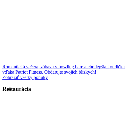
Romantická večera, zábava v bowling bare alebo lepšia kondička
vďaka Patriot Fitness. Obdarujte svojich blízkych!
Zobraziť všetky ponuky
Reštaurácia