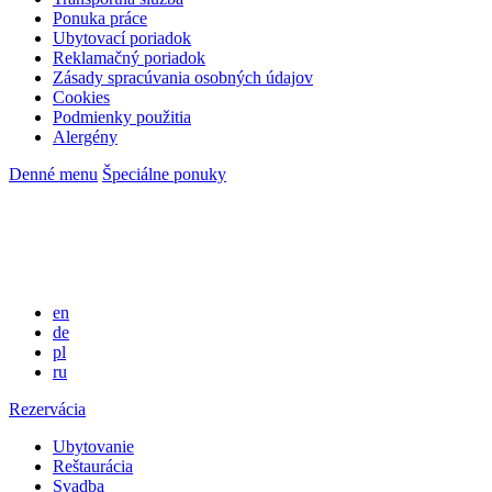
Ponuka práce
Ubytovací poriadok
Reklamačný poriadok
Zásady spracúvania osobných údajov
Cookies
Podmienky použitia
Alergény
Denné menu
Špeciálne ponuky
en
de
pl
ru
Rezervácia
Ubytovanie
Reštaurácia
Svadba