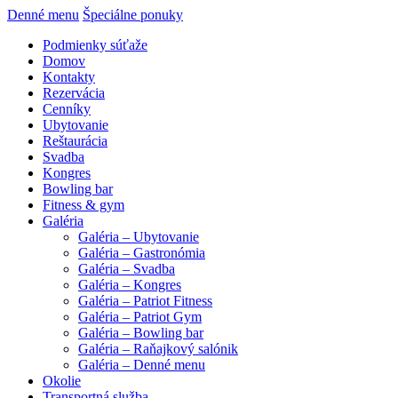
Denné menu
Špeciálne ponuky
Podmienky súťaže
Domov
Kontakty
Rezervácia
Cenníky
Ubytovanie
Reštaurácia
Svadba
Kongres
Bowling bar
Fitness & gym
Galéria
Galéria – Ubytovanie
Galéria – Gastronómia
Galéria – Svadba
Galéria – Kongres
Galéria – Patriot Fitness
Galéria – Patriot Gym
Galéria – Bowling bar
Galéria – Raňajkový salónik
Galéria – Denné menu
Okolie
Transportná služba