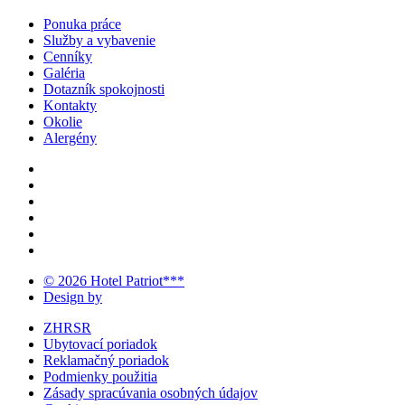
Ponuka práce
Služby a vybavenie
Cenníky
Galéria
Dotazník spokojnosti
Kontakty
Okolie
Alergény
© 2026 Hotel Patriot***
Design by
ZHRSR
Ubytovací poriadok
Reklamačný poriadok
Podmienky použitia
Zásady spracúvania osobných údajov