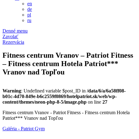
en
de
pl
ru
Denné menu
Zavolať
Rezervácia
Fitness centrum Vranov – Patriot Fitness
– Fitness centrum Hotela Patriot***
Vranov nad Topľou
Warning
: Undefined variable $post_ID in
/data/6/a/6a58ff08-
b01c-4d70-849e-b6c2559f0869/hotelpatriot.sk/web/wp-
content/themes/neon-php-8-5/image.php
on line
27
Fitness centrum Vranov - Patriot Fitness - Fitness centrum Hotela
Patriot*** Vranov nad Topľou
Galéria - Patriot Gym