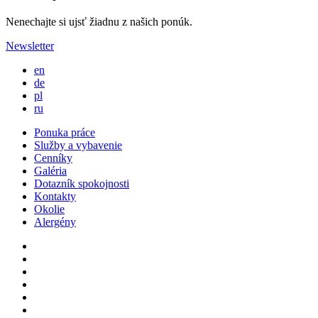
Nenechajte si ujsť žiadnu z našich ponúk.
Newsletter
en
de
pl
ru
Ponuka práce
Služby a vybavenie
Cenníky
Galéria
Dotazník spokojnosti
Kontakty
Okolie
Alergény