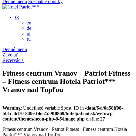
Denné menu
Špeciálne ponuky
sk
en
de
pl
ru
Denné menu
Zavolať
Rezervácia
Fitness centrum Vranov – Patriot Fitness
– Fitness centrum Hotela Patriot***
Vranov nad Topľou
Warning
: Undefined variable $post_ID in
/data/6/a/6a58ff08-
b01c-4d70-849e-b6c2559f0869/hotelpatriot.sk/web/wp-
content/themes/neon-php-8-5/image.php
on line
27
Fitness centrum Vranov - Patriot Fitness - Fitness centrum Hotela
Patriot*** Vranov nad Topľou