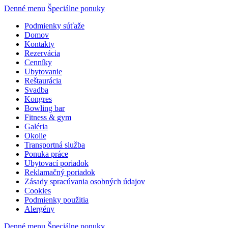
Denné menu
Špeciálne ponuky
Podmienky súťaže
Domov
Kontakty
Rezervácia
Cenníky
Ubytovanie
Reštaurácia
Svadba
Kongres
Bowling bar
Fitness & gym
Galéria
Okolie
Transportná služba
Ponuka práce
Ubytovací poriadok
Reklamačný poriadok
Zásady spracúvania osobných údajov
Cookies
Podmienky použitia
Alergény
Denné menu
Špeciálne ponuky