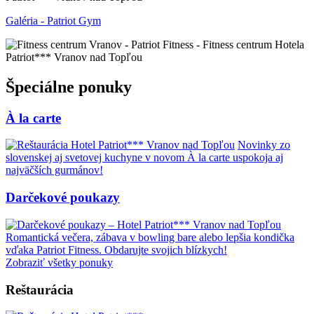
Galéria - Patriot Gym
Špeciálne ponuky
À la carte
Novinky zo
slovenskej aj svetovej kuchyne v novom À la carte uspokoja aj
najväčších gurmánov!
Darčekové poukazy
Romantická večera, zábava v bowling bare alebo lepšia kondička
vďaka Patriot Fitness. Obdarujte svojich blízkych!
Zobraziť všetky ponuky
Reštaurácia