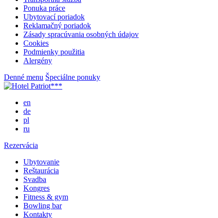
Ponuka práce
Ubytovací poriadok
Reklamačný poriadok
Zásady spracúvania osobných údajov
Cookies
Podmienky použitia
Alergény
Denné menu
Špeciálne ponuky
en
de
pl
ru
Rezervácia
Ubytovanie
Reštaurácia
Svadba
Kongres
Fitness & gym
Bowling bar
Kontakty