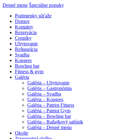
Denné menu
Špeciálne ponuky
Podmienky súťaže
Domov
Kontakty
Rezervácia
Cenníky
Ubytovanie
Reštaurácia
Svadba
Kongres
Bowling bar
Fitness & gym
Galéria
Galéria – Ubytovanie
Galéria – Gastronómia
Galéria – Svadba
Galéria – Kongres
Galéria – Patriot Fitness
Galéria – Patriot Gym
Galéria – Bowling bar
Galéria – Raňajkový salónik
Galéria – Denné menu
Okolie
Transportná služba