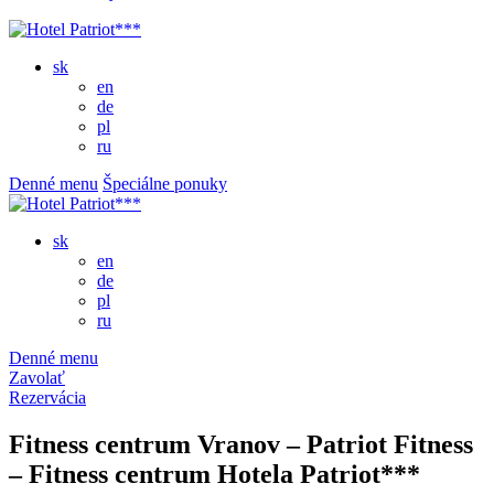
sk
en
de
pl
ru
Denné menu
Špeciálne ponuky
sk
en
de
pl
ru
Denné menu
Zavolať
Rezervácia
Fitness centrum Vranov – Patriot Fitness
– Fitness centrum Hotela Patriot***