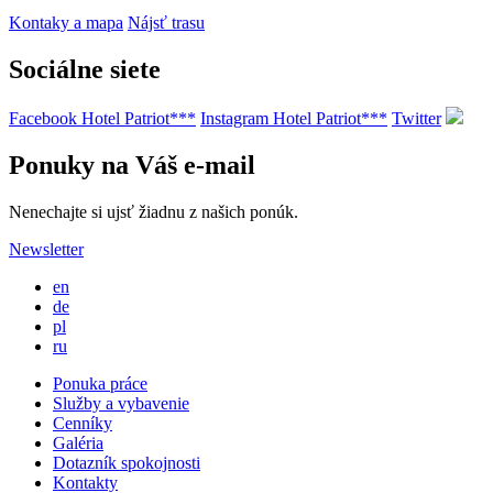
Kontaky a mapa
Nájsť trasu
Sociálne siete
Facebook Hotel Patriot***
Instagram Hotel Patriot***
Twitter
Ponuky na Váš e-mail
Nenechajte si ujsť žiadnu z našich ponúk.
Newsletter
en
de
pl
ru
Ponuka práce
Služby a vybavenie
Cenníky
Galéria
Dotazník spokojnosti
Kontakty