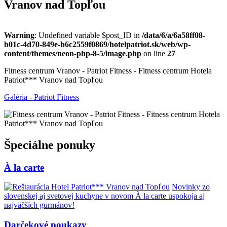
Vranov nad Topľou
Warning
: Undefined variable $post_ID in
/data/6/a/6a58ff08-
b01c-4d70-849e-b6c2559f0869/hotelpatriot.sk/web/wp-
content/themes/neon-php-8-5/image.php
on line
27
Fitness centrum Vranov - Patriot Fitness - Fitness centrum Hotela
Patriot*** Vranov nad Topľou
Galéria - Patriot Fitness
Špeciálne ponuky
À la carte
Novinky zo
slovenskej aj svetovej kuchyne v novom À la carte uspokoja aj
najväčších gurmánov!
Darčekové poukazy