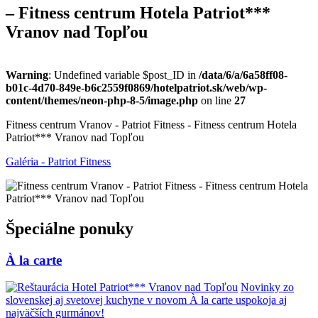
– Fitness centrum Hotela Patriot***
Vranov nad Topľou
Warning
: Undefined variable $post_ID in
/data/6/a/6a58ff08-
b01c-4d70-849e-b6c2559f0869/hotelpatriot.sk/web/wp-
content/themes/neon-php-8-5/image.php
on line
27
Fitness centrum Vranov - Patriot Fitness - Fitness centrum Hotela
Patriot*** Vranov nad Topľou
Galéria - Patriot Fitness
Špeciálne ponuky
À la carte
Novinky zo
slovenskej aj svetovej kuchyne v novom À la carte uspokoja aj
najväčších gurmánov!