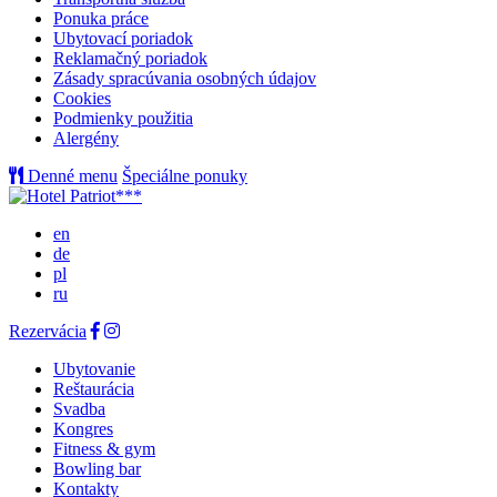
Ponuka práce
Ubytovací poriadok
Reklamačný poriadok
Zásady spracúvania osobných údajov
Cookies
Podmienky použitia
Alergény
Denné menu
Špeciálne ponuky
en
de
pl
ru
Rezervácia
Ubytovanie
Reštaurácia
Svadba
Kongres
Fitness & gym
Bowling bar
Kontakty