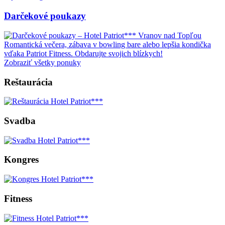
Darčekové poukazy
Romantická večera, zábava v bowling bare alebo lepšia kondička
vďaka Patriot Fitness. Obdarujte svojich blízkych!
Zobraziť všetky ponuky
Reštaurácia
Svadba
Kongres
Fitness