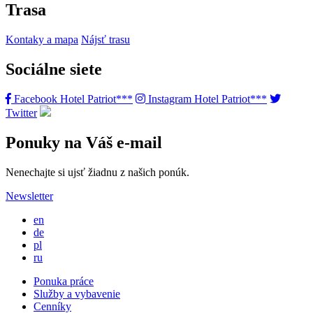
Trasa
Kontaky a mapa
Nájsť trasu
Sociálne siete
Facebook Hotel Patriot***
Instagram Hotel Patriot***
Twitter
Ponuky na Váš e-mail
Nenechajte si ujsť žiadnu z našich ponúk.
Newsletter
en
de
pl
ru
Ponuka práce
Služby a vybavenie
Cenníky