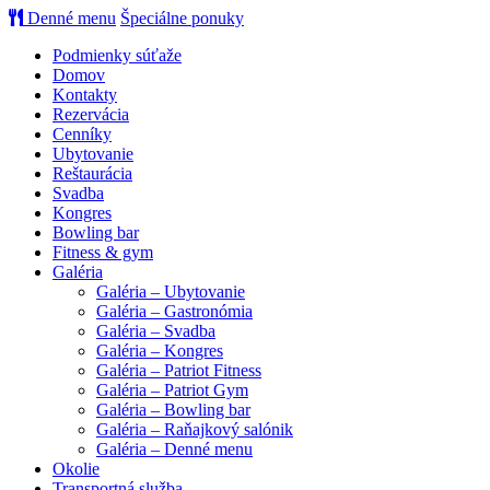
Denné menu
Špeciálne ponuky
Podmienky súťaže
Domov
Kontakty
Rezervácia
Cenníky
Ubytovanie
Reštaurácia
Svadba
Kongres
Bowling bar
Fitness & gym
Galéria
Galéria – Ubytovanie
Galéria – Gastronómia
Galéria – Svadba
Galéria – Kongres
Galéria – Patriot Fitness
Galéria – Patriot Gym
Galéria – Bowling bar
Galéria – Raňajkový salónik
Galéria – Denné menu
Okolie
Transportná služba