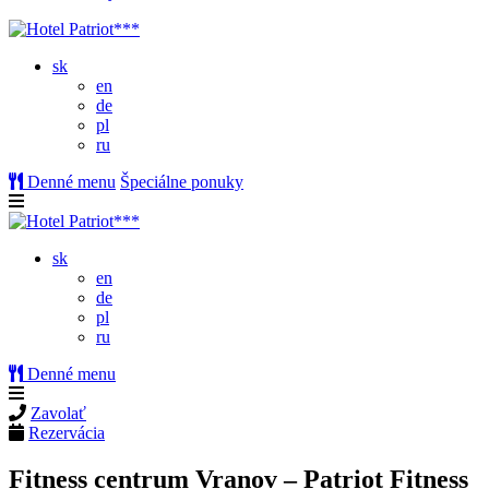
sk
en
de
pl
ru
Denné menu
Špeciálne ponuky
sk
en
de
pl
ru
Denné menu
Zavolať
Rezervácia
Fitness centrum Vranov – Patriot Fitness