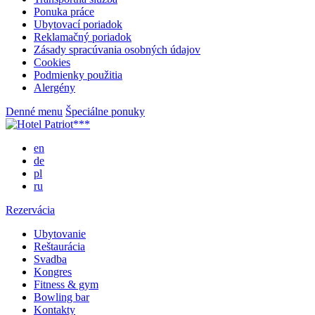
Ponuka práce
Ubytovací poriadok
Reklamačný poriadok
Zásady spracúvania osobných údajov
Cookies
Podmienky použitia
Alergény
Denné menu
Špeciálne ponuky
en
de
pl
ru
Rezervácia
Ubytovanie
Reštaurácia
Svadba
Kongres
Fitness & gym
Bowling bar
Kontakty