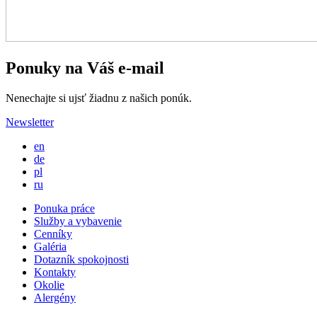
Ponuky na Váš e-mail
Nenechajte si ujsť žiadnu z našich ponúk.
Newsletter
en
de
pl
ru
Ponuka práce
Služby a vybavenie
Cenníky
Galéria
Dotazník spokojnosti
Kontakty
Okolie
Alergény