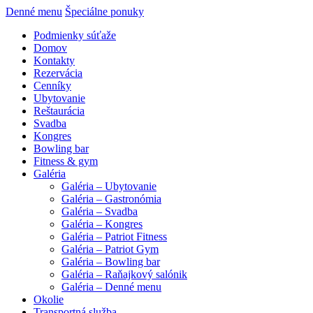
Denné menu
Špeciálne ponuky
Podmienky súťaže
Domov
Kontakty
Rezervácia
Cenníky
Ubytovanie
Reštaurácia
Svadba
Kongres
Bowling bar
Fitness & gym
Galéria
Galéria – Ubytovanie
Galéria – Gastronómia
Galéria – Svadba
Galéria – Kongres
Galéria – Patriot Fitness
Galéria – Patriot Gym
Galéria – Bowling bar
Galéria – Raňajkový salónik
Galéria – Denné menu
Okolie
Transportná služba