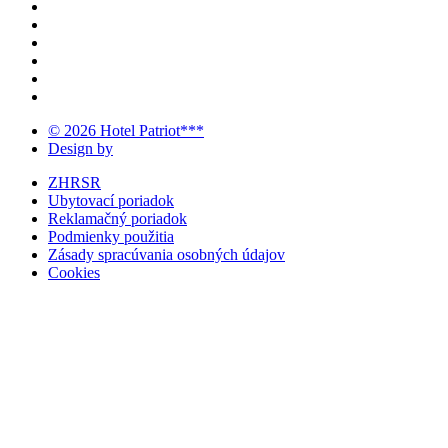
© 2026 Hotel Patriot***
Design by
ZHRSR
Ubytovací poriadok
Reklamačný poriadok
Podmienky použitia
Zásady spracúvania osobných údajov
Cookies