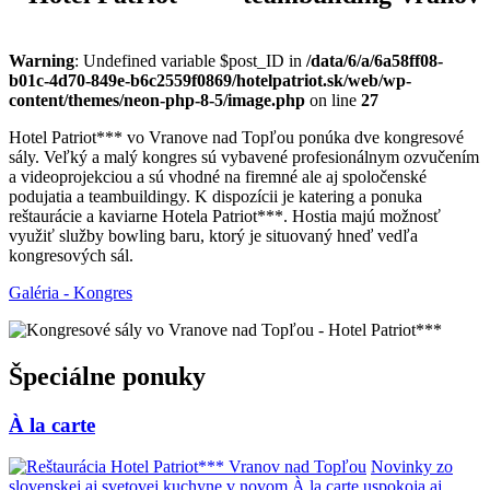
Warning
: Undefined variable $post_ID in
/data/6/a/6a58ff08-
b01c-4d70-849e-b6c2559f0869/hotelpatriot.sk/web/wp-
content/themes/neon-php-8-5/image.php
on line
27
Hotel Patriot*** vo Vranove nad Topľou ponúka dve kongresové
sály. Veľký a malý kongres sú vybavené profesionálnym ozvučením
a videoprojekciou a sú vhodné na firemné ale aj spoločenské
podujatia a teambuildingy. K dispozícii je katering a ponuka
reštaurácie a kaviarne Hotela Patriot***. Hostia majú možnosť
využiť služby bowling baru, ktorý je situovaný hneď vedľa
kongresových sál.
Galéria - Kongres
Špeciálne ponuky
À la carte
Novinky zo
slovenskej aj svetovej kuchyne v novom À la carte uspokoja aj