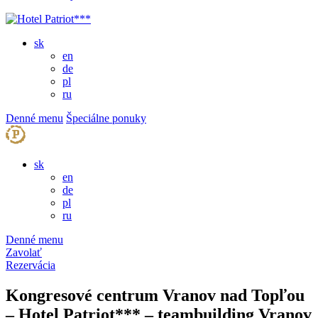
sk
en
de
pl
ru
Denné menu
Špeciálne ponuky
sk
en
de
pl
ru
Denné menu
Zavolať
Rezervácia
Kongresové centrum Vranov nad Topľou
– Hotel Patriot*** – teambuilding Vranov