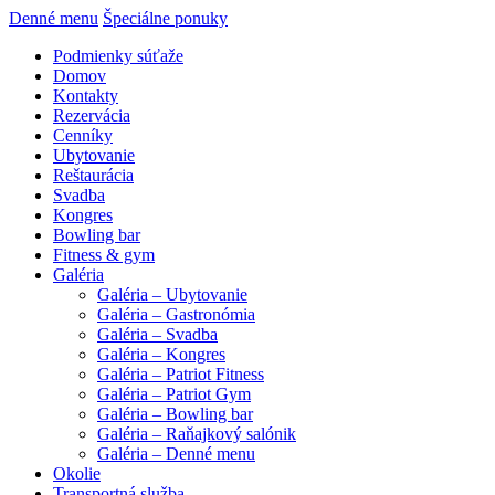
Denné menu
Špeciálne ponuky
Podmienky súťaže
Domov
Kontakty
Rezervácia
Cenníky
Ubytovanie
Reštaurácia
Svadba
Kongres
Bowling bar
Fitness & gym
Galéria
Galéria – Ubytovanie
Galéria – Gastronómia
Galéria – Svadba
Galéria – Kongres
Galéria – Patriot Fitness
Galéria – Patriot Gym
Galéria – Bowling bar
Galéria – Raňajkový salónik
Galéria – Denné menu
Okolie
Transportná služba