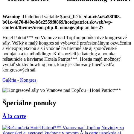
Warning
: Undefined variable $post_ID in
/data/6/a/6a58ff08-
b01c-4d70-849e-b6c2559f0869/hotelpatriot.sk/web/wp-
content/themes/neon-php-8-5/image.php
on line
27
Hotel Patriot*** vo Vranove nad Topľou ponúka dve kongresové
sály. Veľký a malý kongres sú vybavené profesionálnym ozvučením
a videoprojekciou a sú vhodné na firemné ale aj spoločenské
podujatia a teambuildingy. K dispozícii je katering a ponuka
reštaurácie a kaviarne Hotela Patriot***. Hostia majú možnosť
využiť služby bowling baru, ktorý je situovaný hneď vedľa
kongresových sál.
Galéria - Kongres
Špeciálne ponuky
À la carte
Novinky zo
slovenskej aj svetovej kuchyne v novom À la carte uspokoja aj