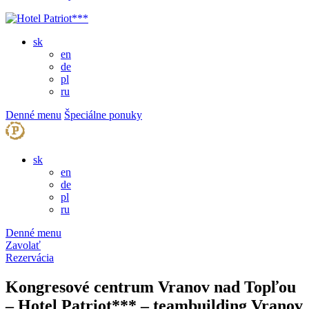
sk
en
de
pl
ru
Denné menu
Špeciálne ponuky
sk
en
de
pl
ru
Denné menu
Zavolať
Rezervácia
Kongresové centrum Vranov nad Topľou
– Hotel Patriot*** – teambuilding Vranov