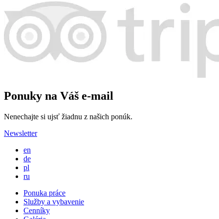
Ponuky na Váš e-mail
Nenechajte si ujsť žiadnu z našich ponúk.
Newsletter
en
de
pl
ru
Ponuka práce
Služby a vybavenie
Cenníky