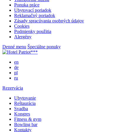
Ponuka práce
Ubytovací poriadok
Reklamačný poriadok
Zásady spracúvania osobných údajov
Cookies
Podmienky použitia
Alergény
Denné menu
Špeciálne ponuky
en
de
pl
ru
Rezervácia
Ubytovanie
Reštaurácia
Svadba
Kongres
Fitness & gym
Bowling bar
Kontakty