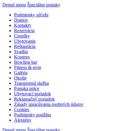
Denné menu
Špeciálne ponuky
Podmienky súťaže
Domov
Kontakty
Rezervácia
Cenníky
Ubytovanie
Reštaurácia
Svadba
Kongres
Bowling bar
Fitness & gym
Galéria
Okolie
Transportná služba
Ponuka práce
Ubytovací poriadok
Reklamačný poriadok
Zásady spracúvania osobných údajov
Cookies
Podmienky použitia
Alergény
Denné menu
Špeciálne ponuky