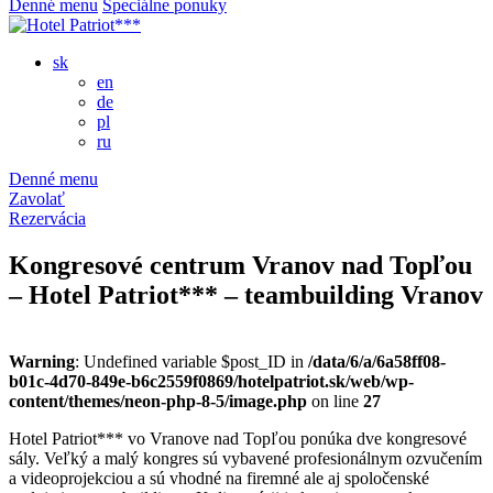
Denné menu
Špeciálne ponuky
sk
en
de
pl
ru
Denné menu
Zavolať
Rezervácia
Kongresové centrum Vranov nad Topľou
– Hotel Patriot*** – teambuilding Vranov
Warning
: Undefined variable $post_ID in
/data/6/a/6a58ff08-
b01c-4d70-849e-b6c2559f0869/hotelpatriot.sk/web/wp-
content/themes/neon-php-8-5/image.php
on line
27
Hotel Patriot*** vo Vranove nad Topľou ponúka dve kongresové
sály. Veľký a malý kongres sú vybavené profesionálnym ozvučením
a videoprojekciou a sú vhodné na firemné ale aj spoločenské