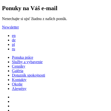
Ponuky na Váš e-mail
Nenechajte si ujsť žiadnu z našich ponúk.
Newsletter
en
de
pl
ru
Ponuka práce
Služby a vybavenie
Cenníky
Galéria
Dotazník spokojnosti
Kontakty
Okolie
Alergény