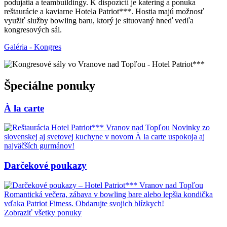
podujatia a teambuildingy. K dispozícii je katering a ponuka
reštaurácie a kaviarne Hotela Patriot***. Hostia majú možnosť
využiť služby bowling baru, ktorý je situovaný hneď vedľa
kongresových sál.
Galéria - Kongres
Špeciálne ponuky
À la carte
Novinky zo
slovenskej aj svetovej kuchyne v novom À la carte uspokoja aj
najväčších gurmánov!
Darčekové poukazy
Romantická večera, zábava v bowling bare alebo lepšia kondička
vďaka Patriot Fitness. Obdarujte svojich blízkych!
Zobraziť všetky ponuky