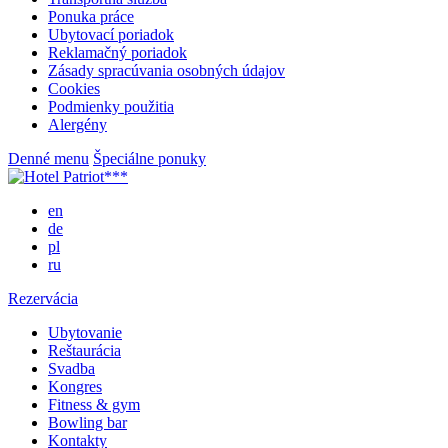
Ponuka práce
Ubytovací poriadok
Reklamačný poriadok
Zásady spracúvania osobných údajov
Cookies
Podmienky použitia
Alergény
Denné menu
Špeciálne ponuky
en
de
pl
ru
Rezervácia
Ubytovanie
Reštaurácia
Svadba
Kongres
Fitness & gym
Bowling bar
Kontakty