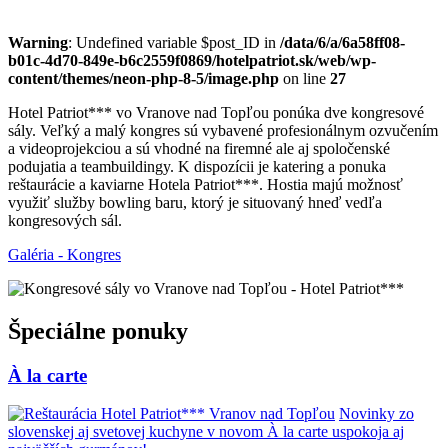
Warning
: Undefined variable $post_ID in
/data/6/a/6a58ff08-
b01c-4d70-849e-b6c2559f0869/hotelpatriot.sk/web/wp-
content/themes/neon-php-8-5/image.php
on line
27
Hotel Patriot*** vo Vranove nad Topľou ponúka dve kongresové
sály. Veľký a malý kongres sú vybavené profesionálnym ozvučením
a videoprojekciou a sú vhodné na firemné ale aj spoločenské
podujatia a teambuildingy. K dispozícii je katering a ponuka
reštaurácie a kaviarne Hotela Patriot***. Hostia majú možnosť
využiť služby bowling baru, ktorý je situovaný hneď vedľa
kongresových sál.
Galéria - Kongres
Špeciálne ponuky
À la carte
Novinky zo
slovenskej aj svetovej kuchyne v novom À la carte uspokoja aj