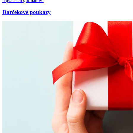
najväčších gurmánov!
Darčekové poukazy