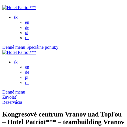
sk
en
de
pl
ru
Denné menu
Špeciálne ponuky
sk
en
de
pl
ru
Denné menu
Zavolať
Rezervácia
Kongresové centrum Vranov nad Topľou
– Hotel Patriot*** – teambuilding Vranov