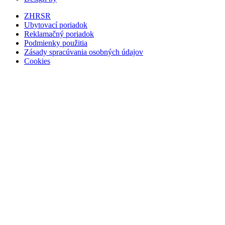
ZHRSR
Ubytovací poriadok
Reklamačný poriadok
Podmienky použitia
Zásady spracúvania osobných údajov
Cookies