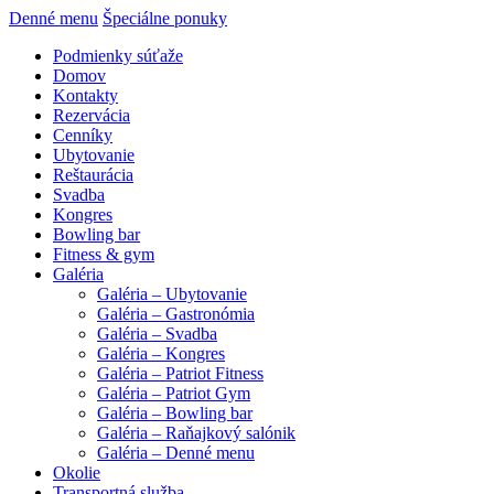
Denné menu
Špeciálne ponuky
Podmienky súťaže
Domov
Kontakty
Rezervácia
Cenníky
Ubytovanie
Reštaurácia
Svadba
Kongres
Bowling bar
Fitness & gym
Galéria
Galéria – Ubytovanie
Galéria – Gastronómia
Galéria – Svadba
Galéria – Kongres
Galéria – Patriot Fitness
Galéria – Patriot Gym
Galéria – Bowling bar
Galéria – Raňajkový salónik
Galéria – Denné menu
Okolie
Transportná služba