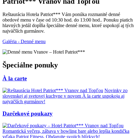
Patriot*** Vranov nad Topľou
Reštaurácia Hotela Patriot*** Vám ponúka rozmanité denné
obedové menu v čase od 10:30 hod. do 13:00 hod.. Ponuku piatich
hlavných jedál dopĺňa špeciálne denné menu, ktoré uspokojí aj tých
najväčších gurmánov.
Galéria - Denné menu
Špeciálne ponuky
À la carte
Novinky zo
slovenskej aj svetovej kuchyne v novom À la carte uspokoja aj
najväčších gurmánov!
Darčekové poukazy
Romantická večera, zábava v bowling bare alebo lepšia kondička
vďaka Patriot Fitness. Obdarujte svojich blízkych!