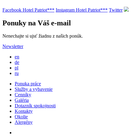
Facebook Hotel Patriot***
Instagram Hotel Patriot***
Twitter
Ponuky na Váš e-mail
Nenechajte si ujsť žiadnu z našich ponúk.
Newsletter
en
de
pl
ru
Ponuka práce
Služby a vybavenie
Cenníky
Galéria
Dotazník spokojnosti
Kontakty
Okolie
Alergény