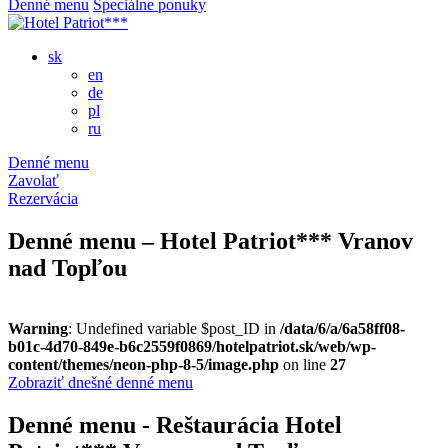
Denné menu
Špeciálne ponuky
sk
en
de
pl
ru
Denné menu
Zavolať
Rezervácia
Denné menu – Hotel Patriot*** Vranov
nad Topľou
Warning
: Undefined variable $post_ID in
/data/6/a/6a58ff08-
b01c-4d70-849e-b6c2559f0869/hotelpatriot.sk/web/wp-
content/themes/neon-php-8-5/image.php
on line
27
Zobraziť dnešné denné menu
Denné menu - Reštaurácia Hotel