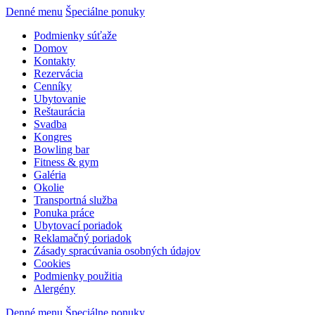
Denné menu
Špeciálne ponuky
Podmienky súťaže
Domov
Kontakty
Rezervácia
Cenníky
Ubytovanie
Reštaurácia
Svadba
Kongres
Bowling bar
Fitness & gym
Galéria
Okolie
Transportná služba
Ponuka práce
Ubytovací poriadok
Reklamačný poriadok
Zásady spracúvania osobných údajov
Cookies
Podmienky použitia
Alergény
Denné menu
Špeciálne ponuky