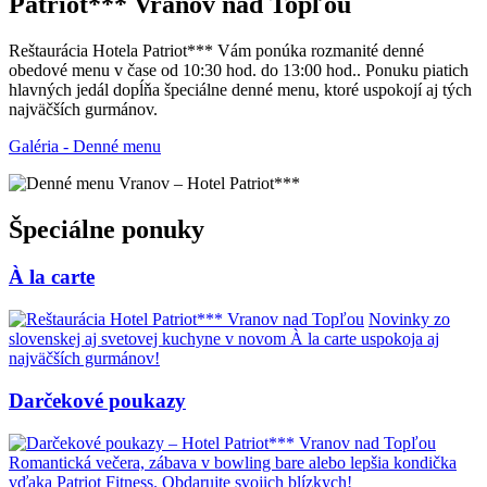
Patriot*** Vranov nad Topľou
Reštaurácia Hotela Patriot*** Vám ponúka rozmanité denné
obedové menu v čase od 10:30 hod. do 13:00 hod.. Ponuku piatich
hlavných jedál dopĺňa špeciálne denné menu, ktoré uspokojí aj tých
najväčších gurmánov.
Galéria - Denné menu
Špeciálne ponuky
À la carte
Novinky zo
slovenskej aj svetovej kuchyne v novom À la carte uspokoja aj
najväčších gurmánov!
Darčekové poukazy
Romantická večera, zábava v bowling bare alebo lepšia kondička
vďaka Patriot Fitness. Obdarujte svojich blízkych!