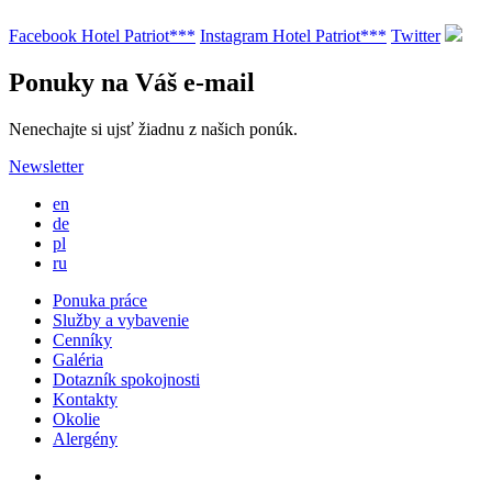
Facebook Hotel Patriot***
Instagram Hotel Patriot***
Twitter
Ponuky na Váš e-mail
Nenechajte si ujsť žiadnu z našich ponúk.
Newsletter
en
de
pl
ru
Ponuka práce
Služby a vybavenie
Cenníky
Galéria
Dotazník spokojnosti
Kontakty
Okolie
Alergény