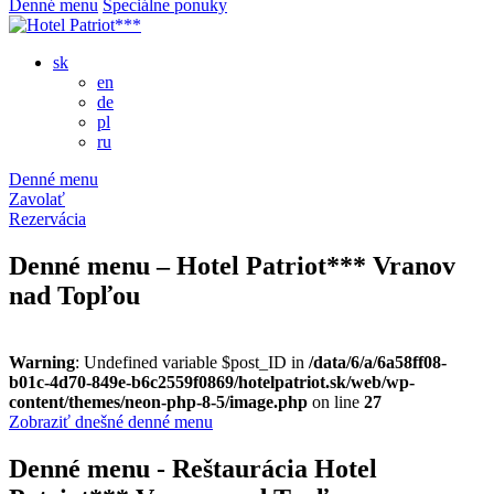
Denné menu
Špeciálne ponuky
sk
en
de
pl
ru
Denné menu
Zavolať
Rezervácia
Denné menu – Hotel Patriot*** Vranov
nad Topľou
Warning
: Undefined variable $post_ID in
/data/6/a/6a58ff08-
b01c-4d70-849e-b6c2559f0869/hotelpatriot.sk/web/wp-
content/themes/neon-php-8-5/image.php
on line
27
Zobraziť dnešné denné menu
Denné menu - Reštaurácia Hotel