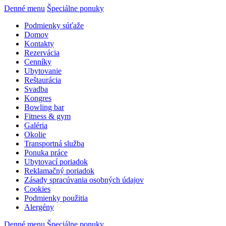
Denné menu
Špeciálne ponuky
Podmienky súťaže
Domov
Kontakty
Rezervácia
Cenníky
Ubytovanie
Reštaurácia
Svadba
Kongres
Bowling bar
Fitness & gym
Galéria
Okolie
Transportná služba
Ponuka práce
Ubytovací poriadok
Reklamačný poriadok
Zásady spracúvania osobných údajov
Cookies
Podmienky použitia
Alergény
Denné menu
Špeciálne ponuky