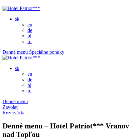
sk
en
de
pl
ru
Denné menu
Špeciálne ponuky
sk
en
de
pl
ru
Denné menu
Zavolať
Rezervácia
Denné menu – Hotel Patriot*** Vranov
nad Topľou