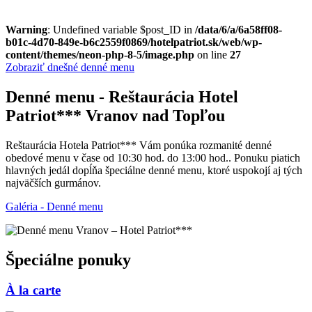
Warning
: Undefined variable $post_ID in
/data/6/a/6a58ff08-
b01c-4d70-849e-b6c2559f0869/hotelpatriot.sk/web/wp-
content/themes/neon-php-8-5/image.php
on line
27
Zobraziť dnešné denné menu
Denné menu - Reštaurácia Hotel
Patriot*** Vranov nad Topľou
Reštaurácia Hotela Patriot*** Vám ponúka rozmanité denné
obedové menu v čase od 10:30 hod. do 13:00 hod.. Ponuku piatich
hlavných jedál dopĺňa špeciálne denné menu, ktoré uspokojí aj tých
najväčších gurmánov.
Galéria - Denné menu
Špeciálne ponuky
À la carte