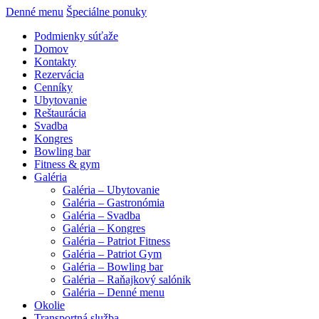
Denné menu
Špeciálne ponuky
Podmienky súťaže
Domov
Kontakty
Rezervácia
Cenníky
Ubytovanie
Reštaurácia
Svadba
Kongres
Bowling bar
Fitness & gym
Galéria
Galéria – Ubytovanie
Galéria – Gastronómia
Galéria – Svadba
Galéria – Kongres
Galéria – Patriot Fitness
Galéria – Patriot Gym
Galéria – Bowling bar
Galéria – Raňajkový salónik
Galéria – Denné menu
Okolie
Transportná služba