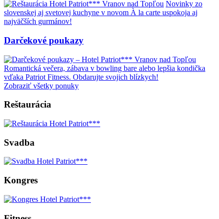
Novinky zo
slovenskej aj svetovej kuchyne v novom À la carte uspokoja aj
najväčších gurmánov!
Darčekové poukazy
Romantická večera, zábava v bowling bare alebo lepšia kondička
vďaka Patriot Fitness. Obdarujte svojich blízkych!
Zobraziť všetky ponuky
Reštaurácia
Svadba
Kongres
Fitness