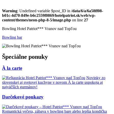
Warning
: Undefined variable $post_ID in
/data/6/a/6a58ff08-
b01c-4d70-849e-b6c2559f0869/hotelpatriot.sk/web/wp-
content/themes/neon-php-8-5/image.php
on line
27
Bowling Hotel Patriot*** Vranov nad Topľou
Bowling bar
Špeciálne ponuky
À la carte
Novinky zo
slovenskej aj svetovej kuchyne v novom À la carte uspokoja aj
najväčších gurmánov!
Darčekové poukazy
Romantická večera, zábava v bowling bare alebo lepšia kondička