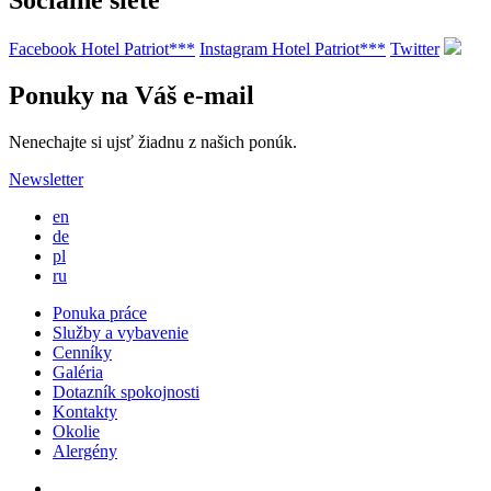
Sociálne siete
Facebook Hotel Patriot***
Instagram Hotel Patriot***
Twitter
Ponuky na Váš e-mail
Nenechajte si ujsť žiadnu z našich ponúk.
Newsletter
en
de
pl
ru
Ponuka práce
Služby a vybavenie
Cenníky
Galéria
Dotazník spokojnosti
Kontakty
Okolie
Alergény