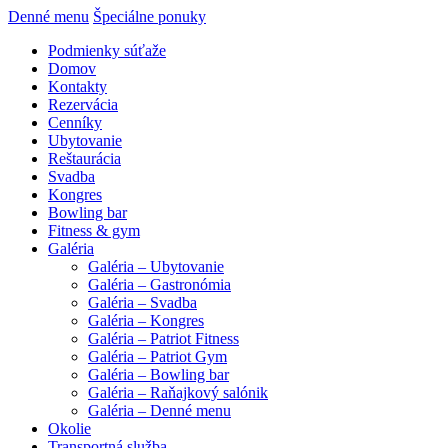
Denné menu
Špeciálne ponuky
Podmienky súťaže
Domov
Kontakty
Rezervácia
Cenníky
Ubytovanie
Reštaurácia
Svadba
Kongres
Bowling bar
Fitness & gym
Galéria
Galéria – Ubytovanie
Galéria – Gastronómia
Galéria – Svadba
Galéria – Kongres
Galéria – Patriot Fitness
Galéria – Patriot Gym
Galéria – Bowling bar
Galéria – Raňajkový salónik
Galéria – Denné menu
Okolie
Transportná služba