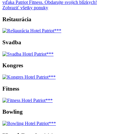
vďaka Patriot Fitness. Obdarujte svojich blízkych!
Zobraziť všetky ponuky
Reštaurácia
Svadba
Kongres
Fitness
Bowling