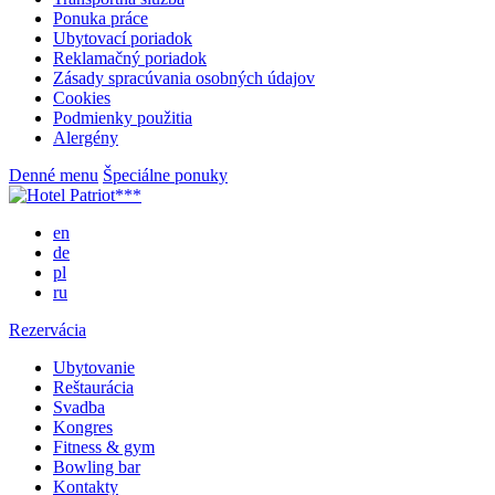
Ponuka práce
Ubytovací poriadok
Reklamačný poriadok
Zásady spracúvania osobných údajov
Cookies
Podmienky použitia
Alergény
Denné menu
Špeciálne ponuky
en
de
pl
ru
Rezervácia
Ubytovanie
Reštaurácia
Svadba
Kongres
Fitness & gym
Bowling bar
Kontakty