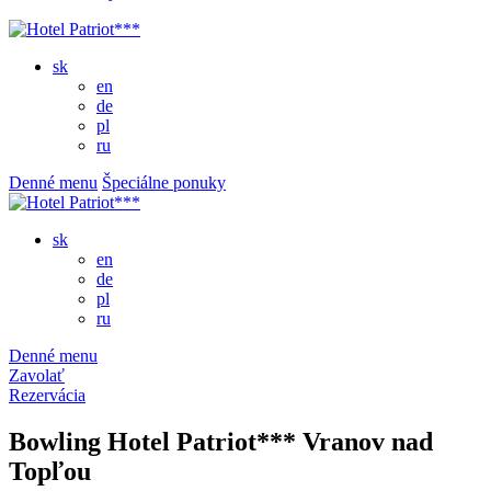
sk
en
de
pl
ru
Denné menu
Špeciálne ponuky
sk
en
de
pl
ru
Denné menu
Zavolať
Rezervácia
Bowling Hotel Patriot*** Vranov nad
Topľou