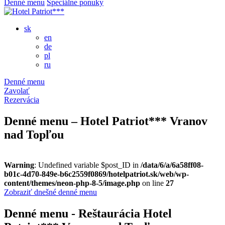
Denné menu
Špeciálne ponuky
sk
en
de
pl
ru
Denné menu
Zavolať
Rezervácia
Denné menu – Hotel Patriot*** Vranov
nad Topľou
Warning
: Undefined variable $post_ID in
/data/6/a/6a58ff08-
b01c-4d70-849e-b6c2559f0869/hotelpatriot.sk/web/wp-
content/themes/neon-php-8-5/image.php
on line
27
Zobraziť dnešné denné menu
Denné menu - Reštaurácia Hotel