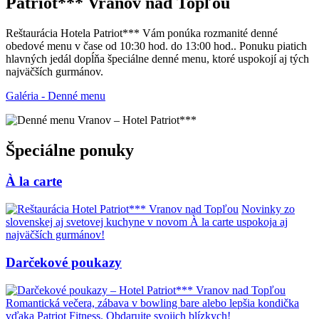
Patriot*** Vranov nad Topľou
Reštaurácia Hotela Patriot*** Vám ponúka rozmanité denné
obedové menu v čase od 10:30 hod. do 13:00 hod.. Ponuku piatich
hlavných jedál dopĺňa špeciálne denné menu, ktoré uspokojí aj tých
najväčších gurmánov.
Galéria - Denné menu
Špeciálne ponuky
À la carte
Novinky zo
slovenskej aj svetovej kuchyne v novom À la carte uspokoja aj
najväčších gurmánov!
Darčekové poukazy
Romantická večera, zábava v bowling bare alebo lepšia kondička
vďaka Patriot Fitness. Obdarujte svojich blízkych!