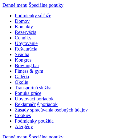
Denné menu
Špeciálne ponuky
Podmienky súťaže
Domov
Kontakty
Rezervácia
Cenníky
Ubytovanie
Reštaurácia
Svadba
Kongres
Bowling bar
Fitness & gym
Galéria
Okolie
Transportná služba
Ponuka práce
Ubytovací poriadok
Reklamačný poriadok
Zásady spracúvania osobných údajov
Cookies
Podmienky použitia
Alergény
Denné menu
Špeciálne ponuky