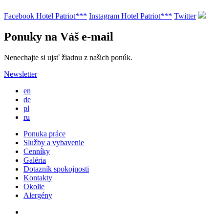
Facebook Hotel Patriot***
Instagram Hotel Patriot***
Twitter
Ponuky na Váš e-mail
Nenechajte si ujsť žiadnu z našich ponúk.
Newsletter
en
de
pl
ru
Ponuka práce
Služby a vybavenie
Cenníky
Galéria
Dotazník spokojnosti
Kontakty
Okolie
Alergény