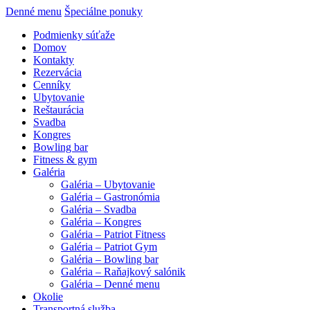
Denné menu
Špeciálne ponuky
Podmienky súťaže
Domov
Kontakty
Rezervácia
Cenníky
Ubytovanie
Reštaurácia
Svadba
Kongres
Bowling bar
Fitness & gym
Galéria
Galéria – Ubytovanie
Galéria – Gastronómia
Galéria – Svadba
Galéria – Kongres
Galéria – Patriot Fitness
Galéria – Patriot Gym
Galéria – Bowling bar
Galéria – Raňajkový salónik
Galéria – Denné menu
Okolie
Transportná služba