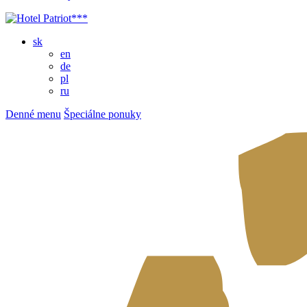
sk
en
de
pl
ru
Denné menu
Špeciálne ponuky