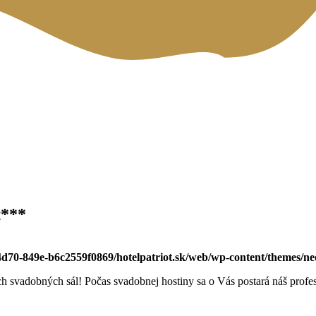
t***
-4d70-849e-b6c2559f0869/hotelpatriot.sk/web/wp-content/themes/n
h svadobných sál! Počas svadobnej hostiny sa o Vás postará náš profe