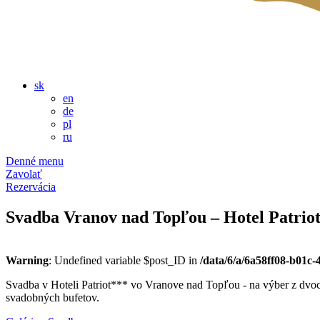
sk
en
de
pl
ru
Denné menu
Zavolať
Rezervácia
Svadba Vranov nad Topľou – Hotel Patrio
Warning
: Undefined variable $post_ID in
/data/6/a/6a58ff08-b01c
Svadba v Hoteli Patriot*** vo Vranove nad Topľou - na výber z dvoc
svadobných bufetov.