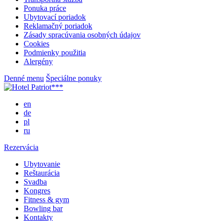
Ponuka práce
Ubytovací poriadok
Reklamačný poriadok
Zásady spracúvania osobných údajov
Cookies
Podmienky použitia
Alergény
Denné menu
Špeciálne ponuky
en
de
pl
ru
Rezervácia
Ubytovanie
Reštaurácia
Svadba
Kongres
Fitness & gym
Bowling bar
Kontakty