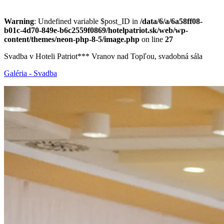
Warning
: Undefined variable $post_ID in
/data/6/a/6a58ff08-
b01c-4d70-849e-b6c2559f0869/hotelpatriot.sk/web/wp-
content/themes/neon-php-8-5/image.php
on line
27
Svadba v Hoteli Patriot*** Vranov nad Topľou, svadobná sála
Galéria - Svadba