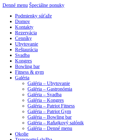
Denné menu
Špeciálne ponuky
Podmienky súťaže
Domov
Kontakty
Rezervácia
Cenníky
Ubytovanie
Reštaurácia
Svadba
Kongres
Bowling bar
Fitness & gym
Galéria
Galéria – Ubytovanie
Galéria – Gastronómia
Galéria – Svadba
Galéria – Kongres
Galéria – Patriot Fitness
Galéria – Patriot Gym
Galéria – Bowling bar
Galéria – Raňajkový salónik
Galéria – Denné menu
Okolie
Transportná služba