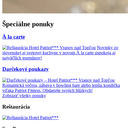
Špeciálne ponuky
À la carte
Novinky zo
slovenskej aj svetovej kuchyne v novom À la carte uspokoja aj
najväčších gurmánov!
Darčekové poukazy
Romantická večera, zábava v bowling bare alebo lepšia kondička
vďaka Patriot Fitness. Obdarujte svojich blízkych!
Zobraziť všetky ponuky
Reštaurácia