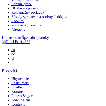
Ponuka práce
Ubytovací poriadok
Reklamačný poriadok
Zásady spracúvania osobných údajov
Cookies
Podmienky použitia
Alergény
Denné menu
Špeciálne ponuky
en
de
pl
ru
Rezervácia
Ubytovanie
Reštaurácia
Svadba
Kongres
Fitness & gym
Bowling bar
Kontakty