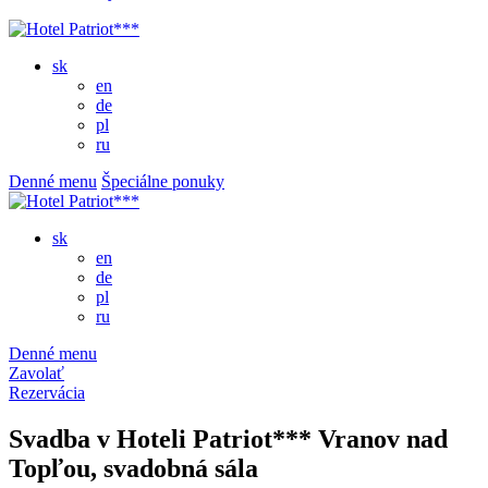
sk
en
de
pl
ru
Denné menu
Špeciálne ponuky
sk
en
de
pl
ru
Denné menu
Zavolať
Rezervácia
Svadba v Hoteli Patriot*** Vranov nad
Topľou, svadobná sála