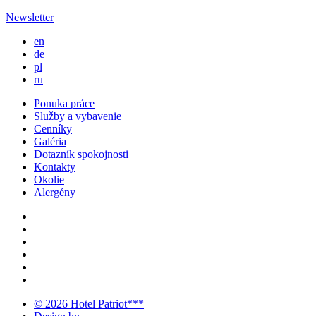
Newsletter
en
de
pl
ru
Ponuka práce
Služby a vybavenie
Cenníky
Galéria
Dotazník spokojnosti
Kontakty
Okolie
Alergény
© 2026 Hotel Patriot***