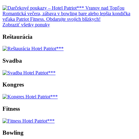
Romantická večera, zábava v bowling bare alebo lepšia kondička
vďaka Patriot Fitness. Obdarujte svojich blízkych!
Zobraziť všetky ponuky
Reštaurácia
Svadba
Kongres
Fitness
Bowling