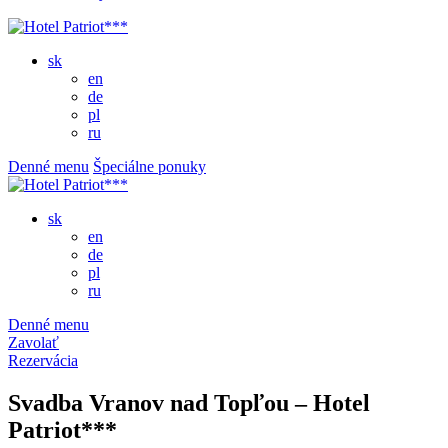
sk
en
de
pl
ru
Denné menu
Špeciálne ponuky
sk
en
de
pl
ru
Denné menu
Zavolať
Rezervácia
Svadba Vranov nad Topľou – Hotel
Patriot***