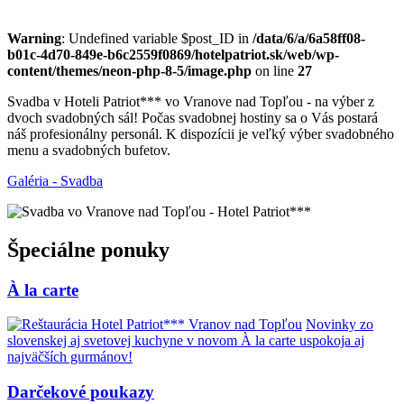
Warning
: Undefined variable $post_ID in
/data/6/a/6a58ff08-
b01c-4d70-849e-b6c2559f0869/hotelpatriot.sk/web/wp-
content/themes/neon-php-8-5/image.php
on line
27
Svadba v Hoteli Patriot*** vo Vranove nad Topľou - na výber z
dvoch svadobných sál! Počas svadobnej hostiny sa o Vás postará
náš profesionálny personál. K dispozícii je veľký výber svadobného
menu a svadobných bufetov.
Galéria - Svadba
Špeciálne ponuky
À la carte
Novinky zo
slovenskej aj svetovej kuchyne v novom À la carte uspokoja aj
najväčších gurmánov!
Darčekové poukazy