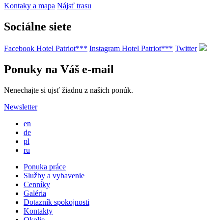
Kontaky a mapa
Nájsť trasu
Sociálne siete
Facebook Hotel Patriot***
Instagram Hotel Patriot***
Twitter
Ponuky na Váš e-mail
Nenechajte si ujsť žiadnu z našich ponúk.
Newsletter
en
de
pl
ru
Ponuka práce
Služby a vybavenie
Cenníky
Galéria
Dotazník spokojnosti
Kontakty
Okolie