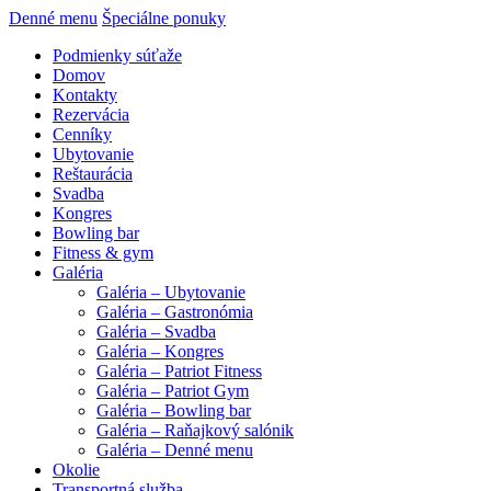
Denné menu
Špeciálne ponuky
Podmienky súťaže
Domov
Kontakty
Rezervácia
Cenníky
Ubytovanie
Reštaurácia
Svadba
Kongres
Bowling bar
Fitness & gym
Galéria
Galéria – Ubytovanie
Galéria – Gastronómia
Galéria – Svadba
Galéria – Kongres
Galéria – Patriot Fitness
Galéria – Patriot Gym
Galéria – Bowling bar
Galéria – Raňajkový salónik
Galéria – Denné menu
Okolie
Transportná služba