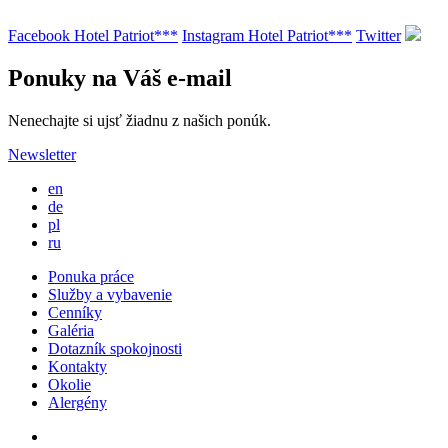
Facebook Hotel Patriot***
Instagram Hotel Patriot***
Twitter
Ponuky na Váš e-mail
Nenechajte si ujsť žiadnu z našich ponúk.
Newsletter
en
de
pl
ru
Ponuka práce
Služby a vybavenie
Cenníky
Galéria
Dotazník spokojnosti
Kontakty
Okolie
Alergény