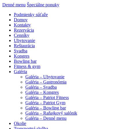
Denné menu
Špeciálne ponuky
Podmienky súťaže
Domov
Kontakty
Rezervácia
Cenníky
Ubytovanie
Reštaurácia
Svadba
Kongres
Bowling bar
Fitness & gym
Galéria
Galéria – Ubytovanie
Galéria – Gastronómia
Galéria – Svadba
Galéria – Kongres
Galéria – Patriot Fitness
Galéria – Patriot Gym
Galéria – Bowling bar
Galéria – Raňajkový salónik
Galéria – Denné menu
Okolie
Transportná služba