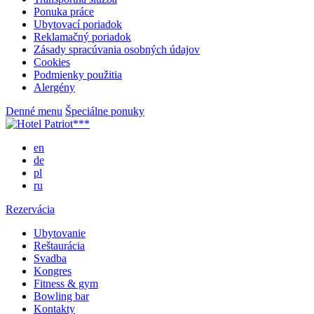
Ponuka práce
Ubytovací poriadok
Reklamačný poriadok
Zásady spracúvania osobných údajov
Cookies
Podmienky použitia
Alergény
Denné menu
Špeciálne ponuky
en
de
pl
ru
Rezervácia
Ubytovanie
Reštaurácia
Svadba
Kongres
Fitness & gym
Bowling bar
Kontakty