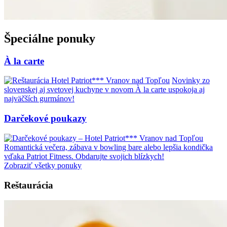
Špeciálne ponuky
À la carte
Novinky zo
slovenskej aj svetovej kuchyne v novom À la carte uspokoja aj
najväčších gurmánov!
Darčekové poukazy
Romantická večera, zábava v bowling bare alebo lepšia kondička
vďaka Patriot Fitness. Obdarujte svojich blízkych!
Zobraziť všetky ponuky
Reštaurácia