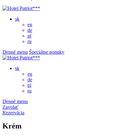
sk
en
de
pl
ru
Denné menu
Špeciálne ponuky
sk
en
de
pl
ru
Denné menu
Zavolať
Rezervácia
Krém