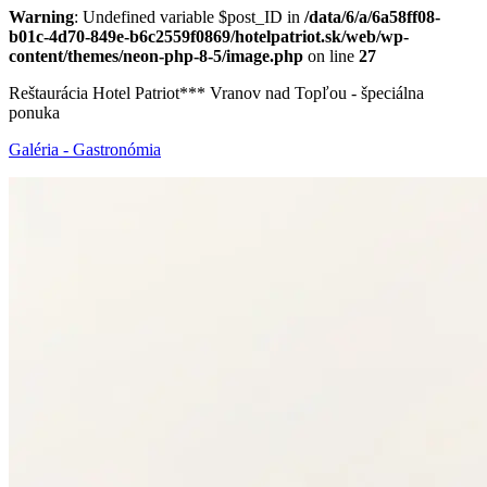
Warning
: Undefined variable $post_ID in
/data/6/a/6a58ff08-
b01c-4d70-849e-b6c2559f0869/hotelpatriot.sk/web/wp-
content/themes/neon-php-8-5/image.php
on line
27
Reštaurácia Hotel Patriot*** Vranov nad Topľou - špeciálna
ponuka
Galéria - Gastronómia