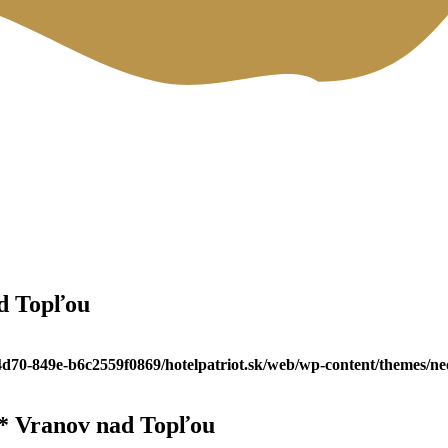
d Topľou
-4d70-849e-b6c2559f0869/hotelpatriot.sk/web/wp-content/themes/n
** Vranov nad Topľou