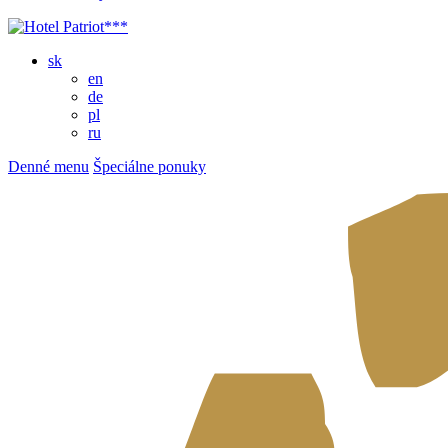
sk
en
de
pl
ru
Denné menu
Špeciálne ponuky