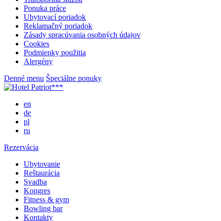
Ponuka práce
Ubytovací poriadok
Reklamačný poriadok
Zásady spracúvania osobných údajov
Cookies
Podmienky použitia
Alergény
Denné menu
Špeciálne ponuky
en
de
pl
ru
Rezervácia
Ubytovanie
Reštaurácia
Svadba
Kongres
Fitness & gym
Bowling bar
Kontakty