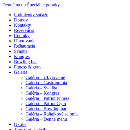
Denné menu
Špeciálne ponuky
Podmienky súťaže
Domov
Kontakty
Rezervácia
Cenníky
Ubytovanie
Reštaurácia
Svadba
Kongres
Bowling bar
Fitness & gym
Galéria
Galéria – Ubytovanie
Galéria – Gastronómia
Galéria – Svadba
Galéria – Kongres
Galéria – Patriot Fitness
Galéria – Patriot Gym
Galéria – Bowling bar
Galéria – Raňajkový salónik
Galéria – Denné menu
Okolie
Transportná služba