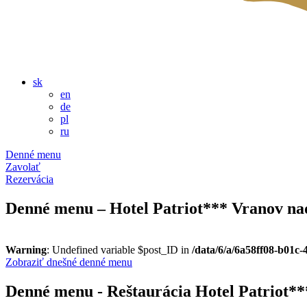
sk
en
de
pl
ru
Denné menu
Zavolať
Rezervácia
Denné menu – Hotel Patriot*** Vranov na
Warning
: Undefined variable $post_ID in
/data/6/a/6a58ff08-b01c
Zobraziť dnešné denné menu
Denné menu - Reštaurácia Hotel Patriot*