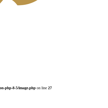
eon-php-8-5/image.php
on line
27