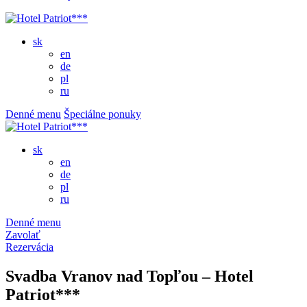
sk
en
de
pl
ru
Denné menu
Špeciálne ponuky
sk
en
de
pl
ru
Denné menu
Zavolať
Rezervácia
Svadba Vranov nad Topľou – Hotel
Patriot***