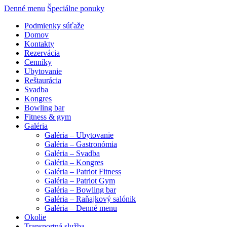
Denné menu
Špeciálne ponuky
Podmienky súťaže
Domov
Kontakty
Rezervácia
Cenníky
Ubytovanie
Reštaurácia
Svadba
Kongres
Bowling bar
Fitness & gym
Galéria
Galéria – Ubytovanie
Galéria – Gastronómia
Galéria – Svadba
Galéria – Kongres
Galéria – Patriot Fitness
Galéria – Patriot Gym
Galéria – Bowling bar
Galéria – Raňajkový salónik
Galéria – Denné menu
Okolie
Transportná služba