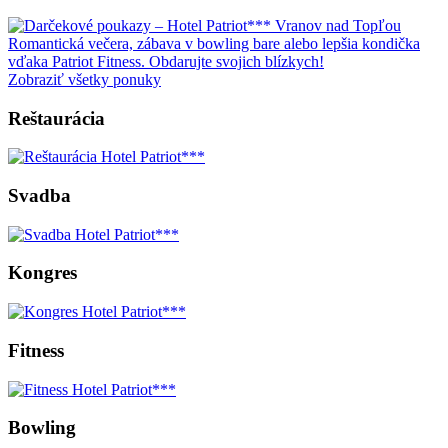
Romantická večera, zábava v bowling bare alebo lepšia kondička
vďaka Patriot Fitness. Obdarujte svojich blízkych!
Zobraziť všetky ponuky
Reštaurácia
Svadba
Kongres
Fitness
Bowling