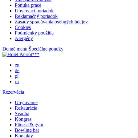
Ponuka práce
Ubytovací poriadok
Reklamačný poriadok
Zásady spracúvania osobných údajov
Cookies
Podmienky použitia
Alergény
Denné menu
Špeciálne ponuky
en
de
pl
ru
Rezervácia
Ubytovanie
Reštaurácia
Svadba
Kongres
Fitness & gym
Bowling bar
Kontakty