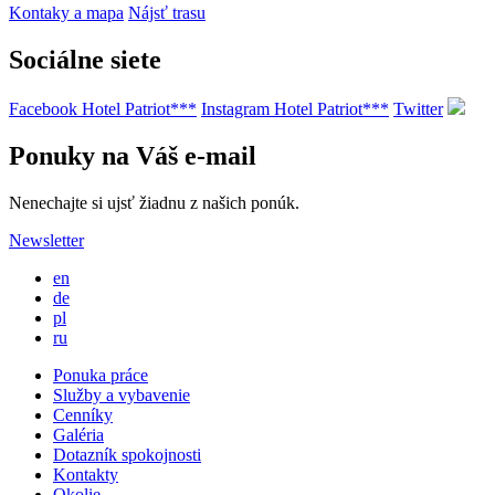
Kontaky a mapa
Nájsť trasu
Sociálne siete
Facebook Hotel Patriot***
Instagram Hotel Patriot***
Twitter
Ponuky na Váš e-mail
Nenechajte si ujsť žiadnu z našich ponúk.
Newsletter
en
de
pl
ru
Ponuka práce
Služby a vybavenie
Cenníky
Galéria
Dotazník spokojnosti
Kontakty
Okolie