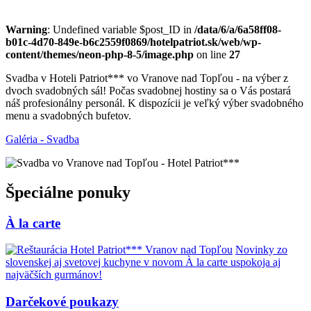
Warning
: Undefined variable $post_ID in
/data/6/a/6a58ff08-
b01c-4d70-849e-b6c2559f0869/hotelpatriot.sk/web/wp-
content/themes/neon-php-8-5/image.php
on line
27
Svadba v Hoteli Patriot*** vo Vranove nad Topľou - na výber z
dvoch svadobných sál! Počas svadobnej hostiny sa o Vás postará
náš profesionálny personál. K dispozícii je veľký výber svadobného
menu a svadobných bufetov.
Galéria - Svadba
Špeciálne ponuky
À la carte
Novinky zo
slovenskej aj svetovej kuchyne v novom À la carte uspokoja aj
najväčších gurmánov!
Darčekové poukazy