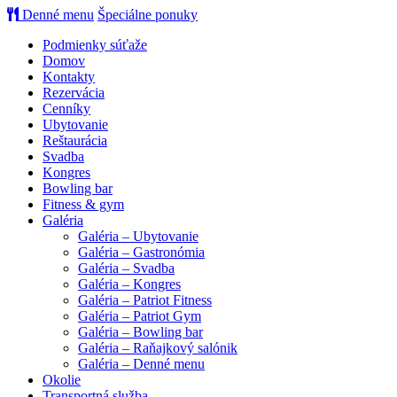
Denné menu
Špeciálne ponuky
Podmienky súťaže
Domov
Kontakty
Rezervácia
Cenníky
Ubytovanie
Reštaurácia
Svadba
Kongres
Bowling bar
Fitness & gym
Galéria
Galéria – Ubytovanie
Galéria – Gastronómia
Galéria – Svadba
Galéria – Kongres
Galéria – Patriot Fitness
Galéria – Patriot Gym
Galéria – Bowling bar
Galéria – Raňajkový salónik
Galéria – Denné menu
Okolie
Transportná služba