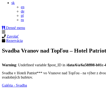
sk
en
de
pl
ru
Denné menu
Zavolať
Rezervácia
Svadba Vranov nad Topľou – Hotel Patrio
Warning
: Undefined variable $post_ID in
/data/6/a/6a58ff08-b01c
Svadba v Hoteli Patriot*** vo Vranove nad Topľou - na výber z dvoc
svadobných bufetov.
Galéria - Svadba