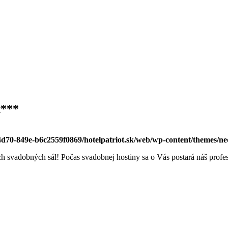
t***
-4d70-849e-b6c2559f0869/hotelpatriot.sk/web/wp-content/themes/n
h svadobných sál! Počas svadobnej hostiny sa o Vás postará náš profe