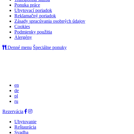
Ponuka práce
Ubytovací poriadok
Reklamačný poriadok
Zásady spracúvania osobných údajov
Cookies
Podmienky použitia
Alergény
Denné menu
Špeciálne ponuky
en
de
pl
ru
Rezervácia
Ubytovanie
Reštaurácia
Svadba