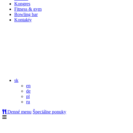
Kongres
Fitness & gym
Bowling bar
Kontakty
sk
en
de
pl
ru
Denné menu
Špeciálne ponuky