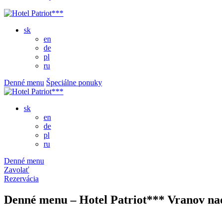
sk
en
de
pl
ru
Denné menu
Špeciálne ponuky
sk
en
de
pl
ru
Denné menu
Zavolať
Rezervácia
Denné menu – Hotel Patriot*** Vranov na