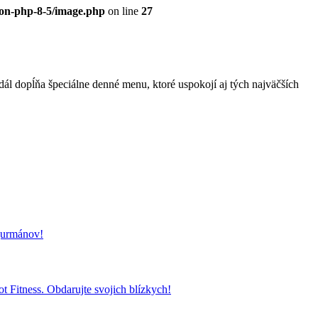
eon-php-8-5/image.php
on line
27
l dopĺňa špeciálne denné menu, ktoré uspokojí aj tých najväčších
 gurmánov!
t Fitness. Obdarujte svojich blízkych!