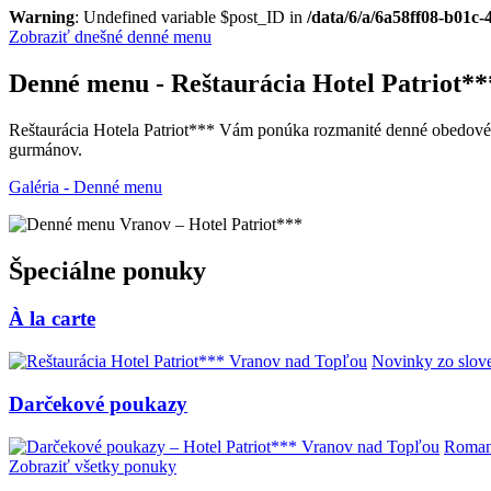
Warning
: Undefined variable $post_ID in
/data/6/a/6a58ff08-b01c
Zobraziť dnešné denné menu
Denné menu - Reštaurácia Hotel Patriot*
Reštaurácia Hotela Patriot*** Vám ponúka rozmanité denné obedové m
gurmánov.
Galéria - Denné menu
Špeciálne ponuky
À la carte
Novinky zo slove
Darčekové poukazy
Romant
Zobraziť všetky ponuky