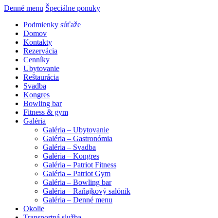
Denné menu
Špeciálne ponuky
Podmienky súťaže
Domov
Kontakty
Rezervácia
Cenníky
Ubytovanie
Reštaurácia
Svadba
Kongres
Bowling bar
Fitness & gym
Galéria
Galéria – Ubytovanie
Galéria – Gastronómia
Galéria – Svadba
Galéria – Kongres
Galéria – Patriot Fitness
Galéria – Patriot Gym
Galéria – Bowling bar
Galéria – Raňajkový salónik
Galéria – Denné menu
Okolie
Transportná služba