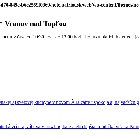
-4d70-849e-b6c2559f0869/hotelpatriot.sk/web/wp-content/themes/n
** Vranov nad Topľou
enu v čase od 10:30 hod. do 13:00 hod.. Ponuku piatich hlavných jedá
nskej aj svetovej kuchyne v novom À la carte uspokoja aj najväčších
ická večera, zábava v bowling bare alebo lepšia kondička vďaka Patrio