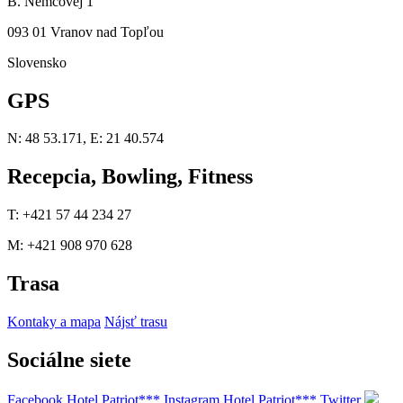
B. Němcovej 1
093 01 Vranov nad Topľou
Slovensko
GPS
N: 48 53.171, E: 21 40.574
Recepcia, Bowling, Fitness
T: +421 57 44 234 27
M: +421 908 970 628
Trasa
Kontaky a mapa
Nájsť trasu
Sociálne siete
Facebook Hotel Patriot***
Instagram Hotel Patriot***
Twitter