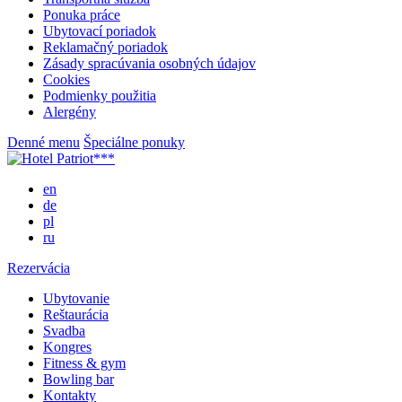
Ponuka práce
Ubytovací poriadok
Reklamačný poriadok
Zásady spracúvania osobných údajov
Cookies
Podmienky použitia
Alergény
Denné menu
Špeciálne ponuky
en
de
pl
ru
Rezervácia
Ubytovanie
Reštaurácia
Svadba
Kongres
Fitness & gym
Bowling bar
Kontakty