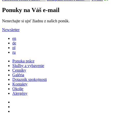
Ponuky na Váš e-mail
Nenechajte si ujsť žiadnu z našich ponúk.
Newsletter
en
de
pl
ru
Ponuka práce
Služby a vybavenie
Cenníky
Galéria
Dotazník spokojnosti
Kontakty
Okolie
Alergény