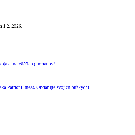
m 1.2. 2026.
koja aj najväčších gurmánov!
a Patriot Fitness. Obdarujte svojich blízkych!