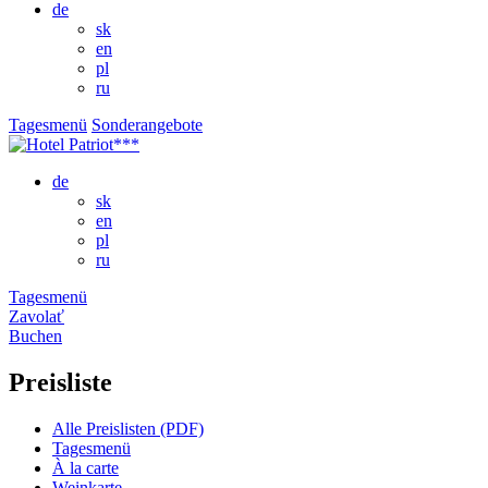
de
sk
en
pl
ru
Tagesmenü
Sonderangebote
de
sk
en
pl
ru
Tagesmenü
Zavolať
Buchen
Preisliste
Alle Preislisten (PDF)
Tagesmenü
À la carte
Weinkarte