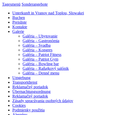
Tagesmenü
Sonderangebote
Unterkunft in Vranov nad Toplou, Slowakei
Buchen
Preisliste
Kontakte
Galerie
Galéria – Ubytovanie
Galéria – Gastronómia
Galéria – Svadba
Galéria – Kongres
Galéria – Patriot Fitness
Galéria – Patriot Gym
Galéria – Bowling bar
Galéria – Raňajkový salónik
Galéria – Denné menu
Umgebung
Transportdienst
Reklamačný poriadok
Übernachtungsordnung
Reklamačný poriadok
Zásady spracúvania osobných údajov
Cookies
Podmienky použitia
Alergény