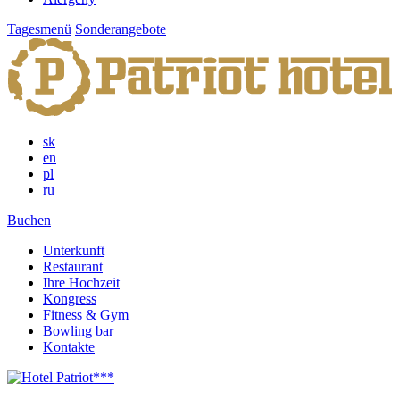
Tagesmenü
Sonderangebote
sk
en
pl
ru
Buchen
Unterkunft
Restaurant
Ihre Hochzeit
Kongress
Fitness & Gym
Bowling bar
Kontakte