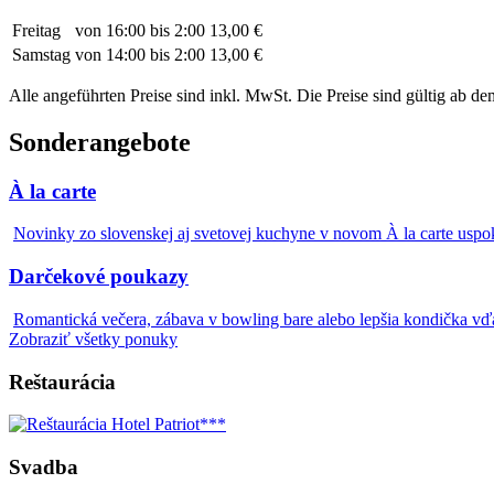
Freitag
von 16:00 bis 2:00
13,00 €
Samstag
von 14:00 bis 2:00
13,00 €
Alle angeführten Preise sind inkl. MwSt. Die Preise sind gültig ab de
Sonderangebote
À la carte
Novinky zo slovenskej aj svetovej kuchyne v novom À la carte uspo
Darčekové poukazy
Romantická večera, zábava v bowling bare alebo lepšia kondička vďak
Zobraziť všetky ponuky
Reštaurácia
Svadba