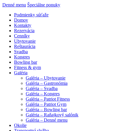
Denné menu
Špeciálne ponuky
Podmienky súťaže
Domov
Kontakty
Rezervácia
Cenníky
Ubytovanie
Reštaurácia
Svadba
Kongres
Bowling bar
Fitness & gym
Galéria
Galéria – Ubytovanie
Galéria – Gastronómia
Galéria – Svadba
Galéria – Kongres
Galéria – Patriot Fitness
Galéria – Patriot Gym
Galéria – Bowling bar
Galéria – Raňajkový salónik
Galéria – Denné menu
Okolie
Transportná služba