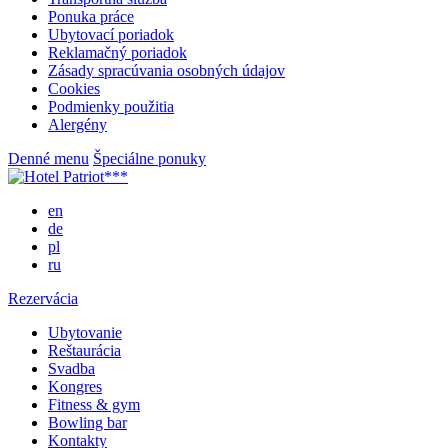
Ponuka práce
Ubytovací poriadok
Reklamačný poriadok
Zásady spracúvania osobných údajov
Cookies
Podmienky použitia
Alergény
Denné menu
Špeciálne ponuky
en
de
pl
ru
Rezervácia
Ubytovanie
Reštaurácia
Svadba
Kongres
Fitness & gym
Bowling bar
Kontakty