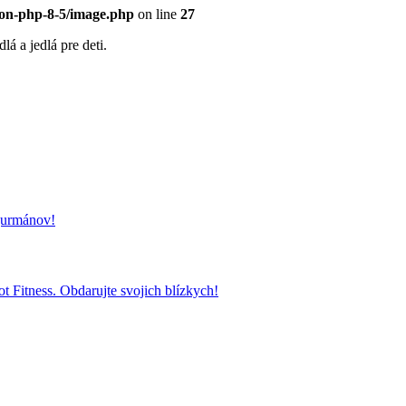
eon-php-8-5/image.php
on line
27
á a jedlá pre deti.
 gurmánov!
t Fitness. Obdarujte svojich blízkych!