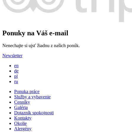
Ponuky na Váš e-mail
Nenechajte si ujsť žiadnu z našich ponúk.
Newsletter
en
de
pl
ru
Ponuka práce
Služby a vybavenie
Cenníky
Galéria
Dotazník spokojnosti
Kontakty
Okolie
Alergény