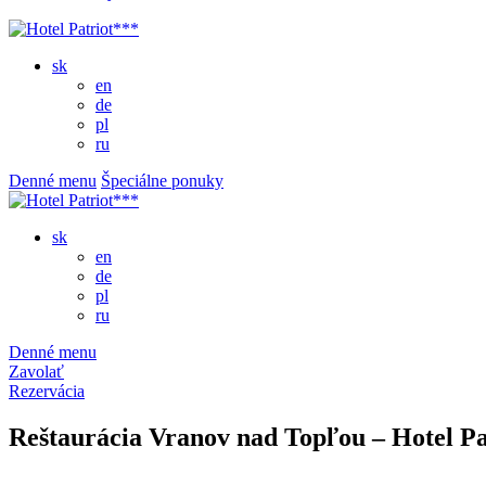
sk
en
de
pl
ru
Denné menu
Špeciálne ponuky
sk
en
de
pl
ru
Denné menu
Zavolať
Rezervácia
Reštaurácia Vranov nad Topľou – Hotel Pa