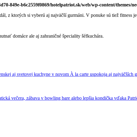
-4d70-849e-b6c2559f0869/hotelpatriot.sk/web/wp-content/themes/n
, z ktorých si vyberú aj najväčší gurmáni. V ponuke sú tiež fitness jedl
nskej aj svetovej kuchyne v novom À la carte uspokoja aj najväčších
ická večera, zábava v bowling bare alebo lepšia kondička vďaka Patrio