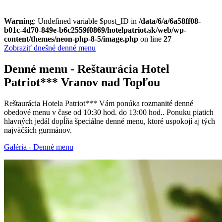
Warning
: Undefined variable $post_ID in
/data/6/a/6a58ff08-
b01c-4d70-849e-b6c2559f0869/hotelpatriot.sk/web/wp-
content/themes/neon-php-8-5/image.php
on line
27
Zobraziť dnešné denné menu
Denné menu - Reštaurácia Hotel
Patriot*** Vranov nad Topľou
Reštaurácia Hotela Patriot*** Vám ponúka rozmanité denné
obedové menu v čase od 10:30 hod. do 13:00 hod.. Ponuku piatich
hlavných jedál dopĺňa špeciálne denné menu, ktoré uspokojí aj tých
najväčších gurmánov.
Galéria - Denné menu