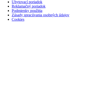
Ubytovací poriadok
Reklamačný poriadok
Podmienky použitia
Zásady spracúvania osobných údajov
Cookies