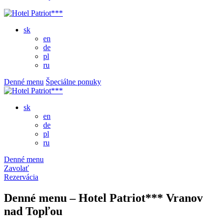
sk
en
de
pl
ru
Denné menu
Špeciálne ponuky
sk
en
de
pl
ru
Denné menu
Zavolať
Rezervácia
Denné menu – Hotel Patriot*** Vranov
nad Topľou