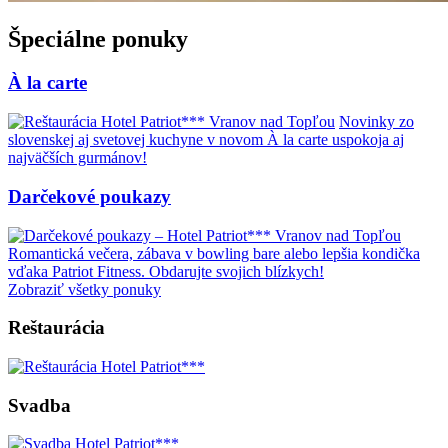
Špeciálne ponuky
À la carte
Novinky zo
slovenskej aj svetovej kuchyne v novom À la carte uspokoja aj
najväčších gurmánov!
Darčekové poukazy
Romantická večera, zábava v bowling bare alebo lepšia kondička
vďaka Patriot Fitness. Obdarujte svojich blízkych!
Zobraziť všetky ponuky
Reštaurácia
Svadba