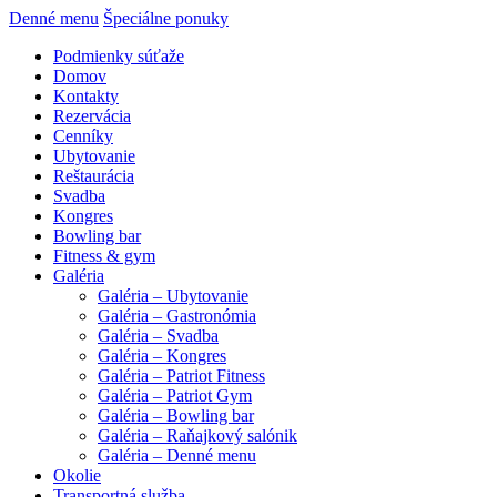
Denné menu
Špeciálne ponuky
Podmienky súťaže
Domov
Kontakty
Rezervácia
Cenníky
Ubytovanie
Reštaurácia
Svadba
Kongres
Bowling bar
Fitness & gym
Galéria
Galéria – Ubytovanie
Galéria – Gastronómia
Galéria – Svadba
Galéria – Kongres
Galéria – Patriot Fitness
Galéria – Patriot Gym
Galéria – Bowling bar
Galéria – Raňajkový salónik
Galéria – Denné menu
Okolie
Transportná služba