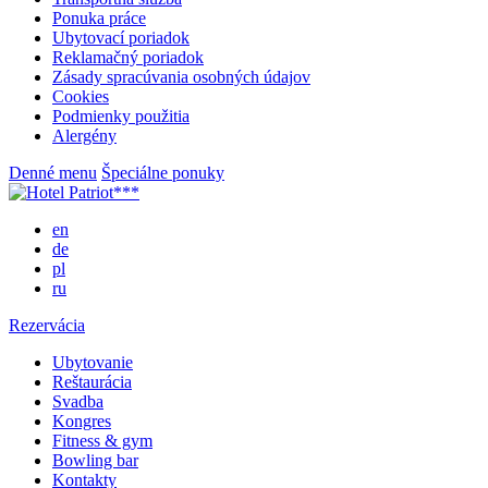
Ponuka práce
Ubytovací poriadok
Reklamačný poriadok
Zásady spracúvania osobných údajov
Cookies
Podmienky použitia
Alergény
Denné menu
Špeciálne ponuky
en
de
pl
ru
Rezervácia
Ubytovanie
Reštaurácia
Svadba
Kongres
Fitness & gym
Bowling bar
Kontakty