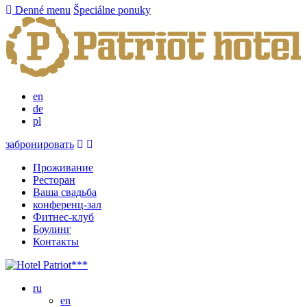
Denné menu
Špeciálne ponuky
en
de
pl
забронировать
Проживание
Ресторан
Ваша свадьба
конференц-зал
Фитнес-клуб
Боулинг
Контакты
ru
en