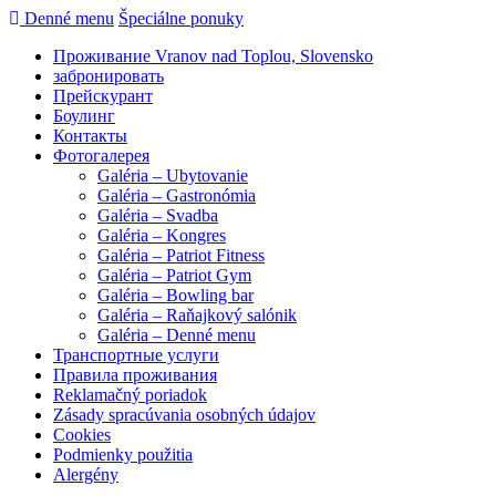
Denné menu
Špeciálne ponuky
Проживание Vranov nad Toplou, Slovensko
забронировать
Прейскурант
Боулинг
Контакты
Фотогалерея
Galéria – Ubytovanie
Galéria – Gastronómia
Galéria – Svadba
Galéria – Kongres
Galéria – Patriot Fitness
Galéria – Patriot Gym
Galéria – Bowling bar
Galéria – Raňajkový salónik
Galéria – Denné menu
Транспортные услуги
Правила проживания
Reklamačný poriadok
Zásady spracúvania osobných údajov
Cookies
Podmienky použitia
Alergény