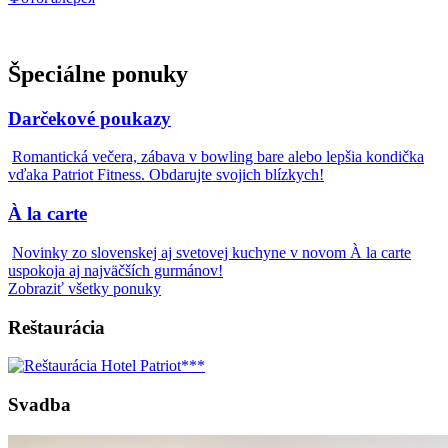
Špeciálne ponuky
Darčekové poukazy
Romantická večera, zábava v bowling bare alebo lepšia kondička
vďaka Patriot Fitness. Obdarujte svojich blízkych!
À la carte
Novinky zo slovenskej aj svetovej kuchyne v novom À la carte
uspokoja aj najväčších gurmánov!
Zobraziť všetky ponuky
Reštaurácia
Svadba