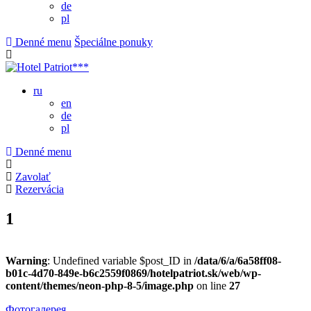
de
pl
Denné menu
Špeciálne ponuky
ru
en
de
pl
Denné menu
Zavolať
Rezervácia
1
Warning
: Undefined variable $post_ID in
/data/6/a/6a58ff08-
b01c-4d70-849e-b6c2559f0869/hotelpatriot.sk/web/wp-
content/themes/neon-php-8-5/image.php
on line
27
Фотогалерея