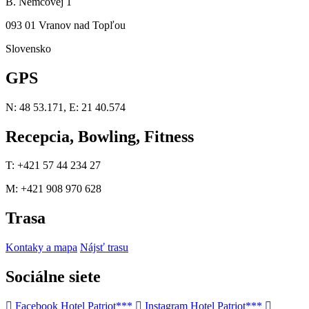
B. Němcovej 1
093 01 Vranov nad Topľou
Slovensko
GPS
N: 48 53.171, E: 21 40.574
Recepcia, Bowling, Fitness
T: +421 57 44 234 27
M: +421 908 970 628
Trasa
Kontaky a mapa
Nájsť trasu
Sociálne siete
Facebook Hotel Patriot***
Instagram Hotel Patriot***