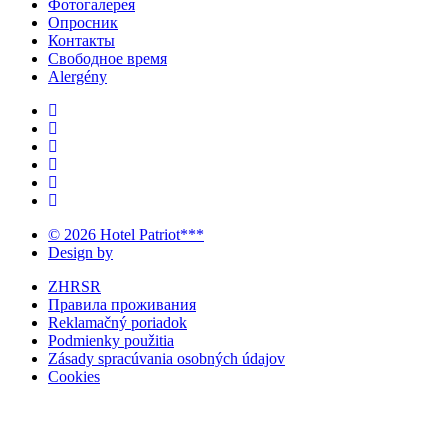
Фотогалерея
Опросник
Контакты
Свободное время
Alergény
© 2026 Hotel Patriot***
Design by
ZHRSR
Правила проживания
Reklamačný poriadok
Podmienky použitia
Zásady spracúvania osobných údajov
Cookies