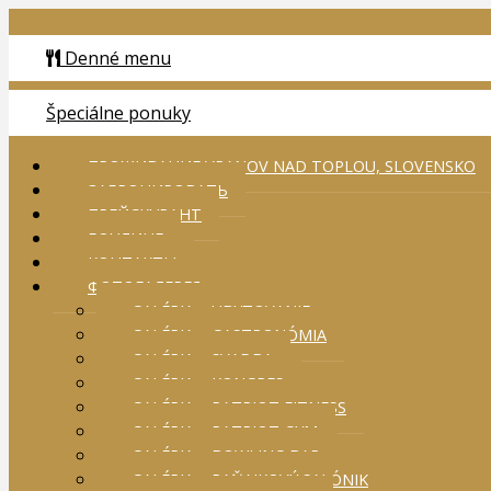
Denné menu
Špeciálne ponuky
ПРОЖИВАНИЕ VRANOV NAD TOPLOU, SLOVENSKO
ЗАБРОНИРОВАТЬ
ПРЕЙСКУРАНТ
БОУЛИНГ
КОНТАКТЫ
ФОТОГАЛЕРЕЯ
GALÉRIA – UBYTOVANIE
GALÉRIA – GASTRONÓMIA
GALÉRIA – SVADBA
GALÉRIA – KONGRES
GALÉRIA – PATRIOT FITNESS
GALÉRIA – PATRIOT GYM
GALÉRIA – BOWLING BAR
GALÉRIA – RAŇAJKOVÝ SALÓNIK