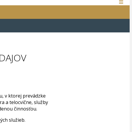
DAJOV
, v ktorej prevádzke
a a telocvične, služby
edenou činnosťou.
ch služieb.