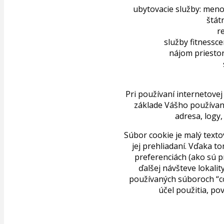
ubytovacie služby: meno
štát
r
služby fitnessce
nájom priestor
Pri používaní internetove
základe Vášho používani
adresa, logy
Súbor cookie je malý texto
jej prehliadaní. Vďaka t
preferenciách (ako sú p
ďalšej návšteve lokali
používaných súboroch “co
účel použitia, po