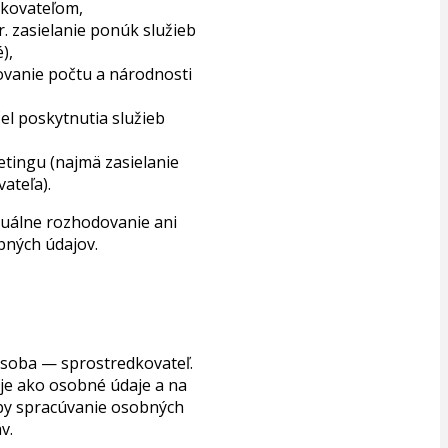
kovateľom,
 zasielanie ponúk služieb
),
vanie počtu a národnosti
l poskytnutia služieb
tingu (najmä zasielanie
ateľa).
duálne rozhodovanie ani
obných údajov.
osoba — sprostredkovateľ.
je ako osobné údaje a na
aby spracúvanie osobných
v.