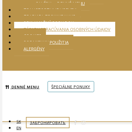
GALÉRIA – DENNÉ MENU
ТРАНСПОРТНЫЕ УСЛУГИ
ПРАВИЛА ПРОЖИВАНИЯ
REKLAMAČNÝ PORIADOK
ZÁSADY SPRACÚVANIA OSOBNÝCH ÚDAJOV
COOKIES
PODMIENKY POUŽITIA
ALERGÉNY
ŠPECIÁLNE PONUKY
DENNÉ MENU
SK
ЗАБРОНИРОВАТЬ
EN