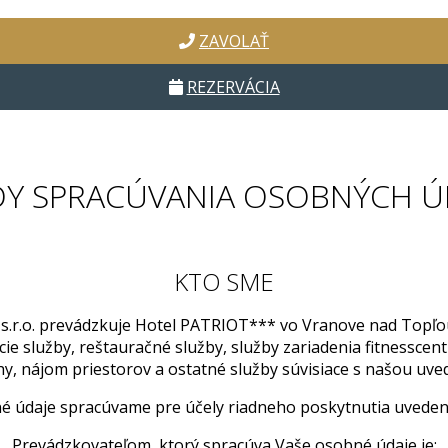
ZAVOLAŤ
REZERVÁCIA
DY SPRACÚVANIA OSOBNÝCH Ú
KTO SME
 s.r.o. prevádzkuje Hotel PATRIOT*** vo Vranove nad Topľou
e služby, reštauračné služby, služby zariadenia fitnesscentr
y, nájom priestorov a ostatné služby súvisiace s našou uv
é údaje spracúvame pre účely riadneho poskytnutia uvedený
Prevádzkovateľom, ktorý spracúva Vaše osobné údaje je: