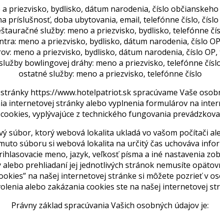
 a priezvisko, bydlisko, dátum narodenia, číslo občianskeho
na príslušnosť, doba ubytovania, email, telefónne číslo, číslo
eštauračné služby: meno a priezvisko, bydlisko, telefónne čís
ntra: meno a priezvisko, bydlisko, dátum narodenia, číslo OP
ov: meno a priezvisko, bydlisko, dátum narodenia, číslo OP, 
služby bowlingovej dráhy: meno a priezvisko, telefónne čísl
ostatné služby: meno a priezvisko, telefónne číslo
j stránky https://www.hotelpatriot.sk spracúvame Vaše osob
a internetovej stránky alebo vyplnenia formulárov na intern
, cookies, vyplývajúce z technického fungovania prevádzkova
vý súbor, ktorý webová lokalita ukladá vo vašom počítači a
omuto súboru si webová lokalita na určitý čas uchováva info
rihlasovacie meno, jazyk, veľkosť písma a iné nastavenia zobr
ty alebo prehliadaní jej jednotlivých stránok nemusíte opätov
okies” na našej internetovej stránke si môžete pozrieť v os
volenia alebo zakázania cookies ste na našej internetovej s
Právny základ spracúvania Vašich osobných údajov je: