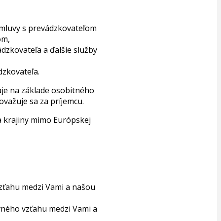
zmluvy s prevádzkovateľom
om,
dzkovateľa a ďalšie služby
dzkovateľa.
aje na základe osobitného
ovažuje sa za príjemcu.
da krajiny mimo Európskej
vzťahu medzi Vami a našou
vného vzťahu medzi Vami a