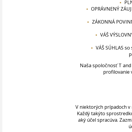
PLN
OPRÁVNENÝ ZÁUJEM 
ZÁKONNÁ POVINNOS
VÁŠ VÝSLOVNÝ 
VÁŠ SÚHLAS so s
p
Naša spoločnosť T and 
profilovanie 
V niektorých prípadoch v
Každý takýto sprostredk
aký účel spracúva. Zazm
ú