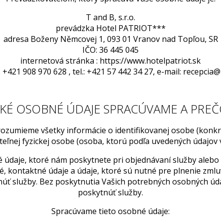
T and B, s.r.o.
prevádzka Hotel PATRIOT***
adresa Boženy Němcovej 1, 093 01 Vranov nad Topľou, SR
IČO: 36 445 045
internetová stránka : https://www.hotelpatriot.sk
 +421 908 970 628 , tel.: +421 57 442 34 27, e-mail: recepcia
KÉ OSOBNÉ ÚDAJE SPRACÚVAME A PRE
ozumieme všetky informácie o identifikovanej osobe (konkr
ateľnej fyzickej osobe (osoba, ktorú podľa uvedených údajov v
údaje, ktoré nám poskytnete pri objednávaní služby alebo
né, kontaktné údaje a údaje, ktoré sú nutné pre plnenie zm
núť služby. Bez poskytnutia Vašich potrebných osobných úd
poskytnúť služby.
Spracúvame tieto osobné údaje: