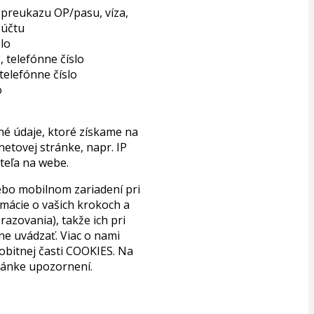
 preukazu OP/pasu, víza,
 účtu
lo
, telefónne číslo
telefónne číslo
o
né údaje, ktoré získame na
etovej stránke, napr. IP
teľa na webe.
lebo mobilnom zariadení pri
rmácie o vašich krokoch a
azovania), takže ich pri
ne uvádzať. Viac o nami
obitnej časti COOKIES. Na
tránke upozornení.