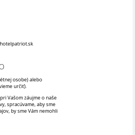
@hotelpatriot.sk
ČO
étnej osobe) alebo
ieme určiť).
 pri Vašom záujme o naše
luvy, spracúvame, aby sme
ajov, by sme Vám nemohli