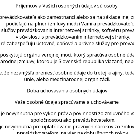
Príjemcovia Vašich osobných údajov sú osoby:
 prevádzkovateľa ako zamestnanci alebo sa na základe inej 
podieľajú na plnení zmluvy medzi Vami a prevádzkovateľ
služby prevádzkovania internetovej stránky, softvéru prevá
v súvislosti s prevádzkovaním internetovej stránky,
oré zabezpečujú účtovné, daňové a právne služby pre prevá
poskytujú orgánu verejnej moci, ktorý spracúva osobné úd
rodnej zmluvy, ktorou je Slovenská republika viazaná, nep
, že nezamýšľa preniesť osobné údaje do tretej krajiny, te
únie, alebo medzinárodnej organizácii.
Doba uchovávania osobných údajov
Vaše osobné údaje spracúvame a uchovávame:
 je nevyhnutná pre výkon práv a povinností zo zmluvného 
spoločnosťou ako prevádzkovateľom,
 je nevyhnutná pre uplatňovanie právnych nárokov zo zmlu
prevádzkovateľom, najviac na dobu štyroch rokov,