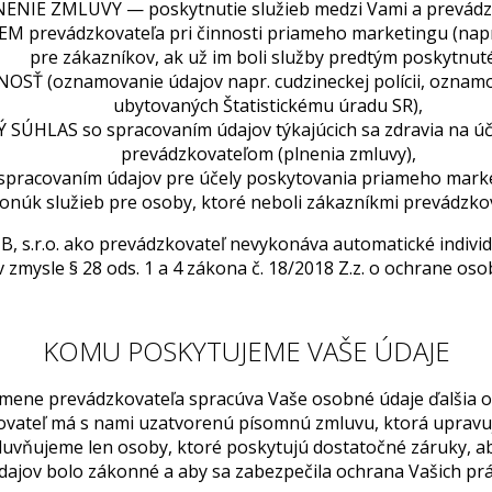
ENIE ZMLUVY — poskytnutie služieb medzi Vami a prevádz
prevádzkovateľa pri činnosti priameho marketingu (napr.
pre zákazníkov, ak už im boli služby predtým poskytnuté
Ť (oznamovanie údajov napr. cudzineckej polícii, oznamo
ubytovaných Štatistickému úradu SR),
SÚHLAS so spracovaním údajov týkajúcich sa zdravia na úče
prevádzkovateľom (plnenia zmluvy),
pracovaním údajov pre účely poskytovania priameho marke
onúk služieb pre osoby, ktoré neboli zákazníkmi prevádzkov
B, s.r.o. ako prevádzkovateľ nevykonáva automatické indivi
v zmysle § 28 ods. 1 a 4 zákona č. 18/2018 Z.z. o ochrane os
KOMU POSKYTUJEME VAŠE ÚDAJE
 mene prevádzkovateľa spracúva Vaše osobné údaje ďalšia 
ovateľ má s nami uzatvorenú písomnú zmluvu, ktorá upravu
luvňujeme len osoby, ktoré poskytujú dostatočné záruky, 
dajov bolo zákonné a aby sa zabezpečila ochrana Vašich prá