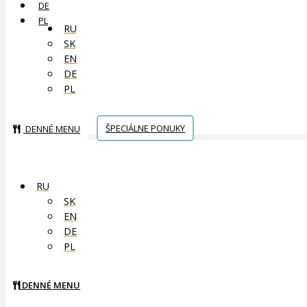
DE
PL
RU
SK
EN
DE
PL
ŠPECIÁLNE PONUKY
DENNÉ MENU
RU
SK
EN
DE
PL
DENNÉ MENU