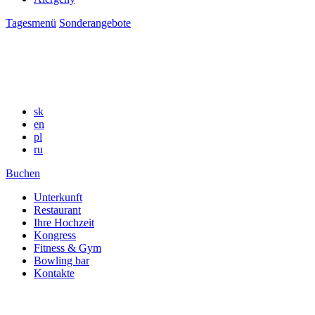
Tagesmenü
Sonderangebote
sk
en
pl
ru
Buchen
Unterkunft
Restaurant
Ihre Hochzeit
Kongress
Fitness & Gym
Bowling bar
Kontakte