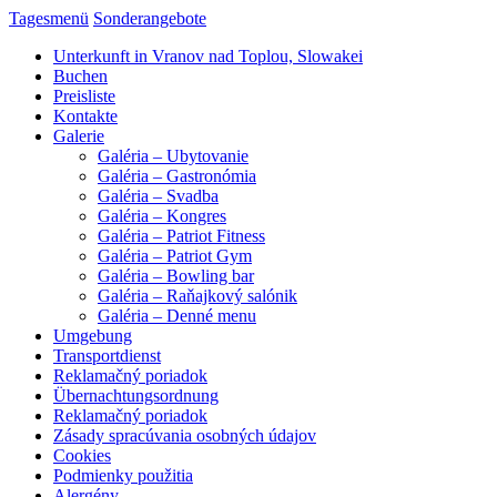
Tagesmenü
Sonderangebote
Unterkunft in Vranov nad Toplou, Slowakei
Buchen
Preisliste
Kontakte
Galerie
Galéria – Ubytovanie
Galéria – Gastronómia
Galéria – Svadba
Galéria – Kongres
Galéria – Patriot Fitness
Galéria – Patriot Gym
Galéria – Bowling bar
Galéria – Raňajkový salónik
Galéria – Denné menu
Umgebung
Transportdienst
Reklamačný poriadok
Übernachtungsordnung
Reklamačný poriadok
Zásady spracúvania osobných údajov
Cookies
Podmienky použitia
Alergény