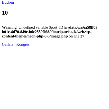
Buchen
10
Warning
: Undefined variable $post_ID in
/data/6/a/6a58ff08-
b01c-4d70-849e-b6c2559f0869/hotelpatriot.sk/web/wp-
content/themes/neon-php-8-5/image.php
on line
27
Galéria - Kongres