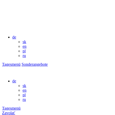
de
sk
en
pl
ru
Tagesmenü
Sonderangebote
de
sk
en
pl
ru
Tagesmenü
Zavolať