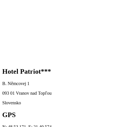
Hotel Patriot***
B. Němcovej 1
093 01 Vranov nad Topľou
Slovensko
GPS
N: 48 53.171, E: 21 40.574