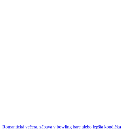
Romantická večera, zábava v bowling bare alebo lepšia kondička