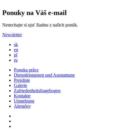
Ponuky na Váš e-mail
Nenechajte si ujsť žiadnu z našich ponúk.
Newsletter
sk
en
pl
ru
Ponuka práce
Dienstleistungen und Ausstattung
Preisliste
Galerie
Zufriedenheitsfragebogen
Kontakte
Umgebung
Alergény