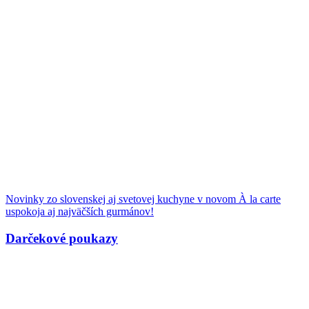
Novinky zo slovenskej aj svetovej kuchyne v novom À la carte
uspokoja aj najväčších gurmánov!
Darčekové poukazy