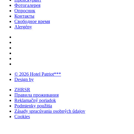
Фотогалерея
Опросник
Контакты
Свободное время
Alergény
© 2026 Hotel Patriot***
Design by
ZHRSR
Правила проживания
Reklamačný poriadok
Podmienky použitia
Zásady spracúvania osobných údajov
Cookies