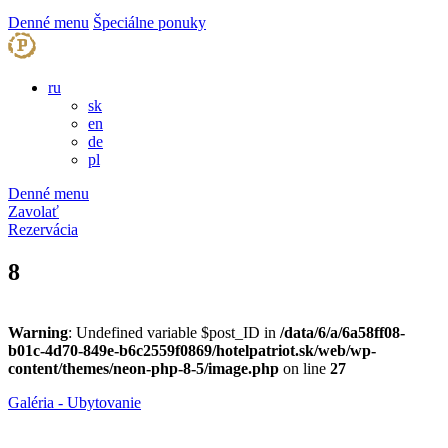
Denné menu
Špeciálne ponuky
ru
sk
en
de
pl
Denné menu
Zavolať
Rezervácia
8
Warning
: Undefined variable $post_ID in
/data/6/a/6a58ff08-
b01c-4d70-849e-b6c2559f0869/hotelpatriot.sk/web/wp-
content/themes/neon-php-8-5/image.php
on line
27
Galéria - Ubytovanie