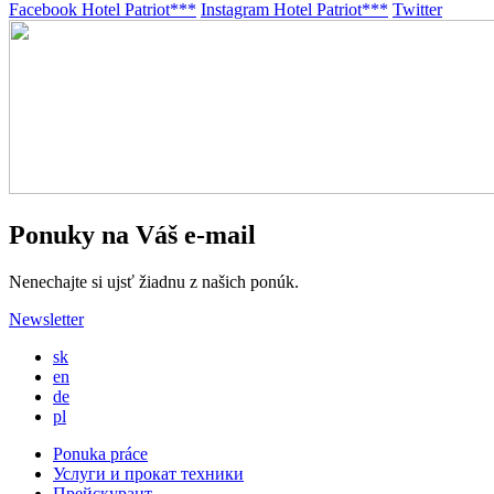
Facebook Hotel Patriot***
Instagram Hotel Patriot***
Twitter
Ponuky na Váš e-mail
Nenechajte si ujsť žiadnu z našich ponúk.
Newsletter
sk
en
de
pl
Ponuka práce
Услуги и прокат техники
Прейскурант