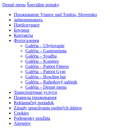
Denné menu
Špeciálne ponuky
Проживание Vranov nad Toplou, Slovensko
забронировать
Прейскурант
Боулинг
Контакты
Фотогалерея
Galéria – Ubytovanie
Galéria – Gastronómia
Galéria – Svadba
Galéria – Kongres
Galéria – Patriot Fitness
Galéria – Patriot Gym
Galéria – Bowling bar
Galéria – Raňajkový salónik
Galéria – Denné menu
Транспортные услуги
Правила проживания
Reklamačný poriadok
Zásady spracúvania osobných údajov
Cookies
Podmienky použitia
Alergény