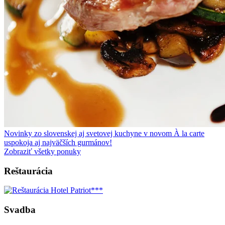
Novinky zo slovenskej aj svetovej kuchyne v novom À la carte
uspokoja aj najväčších gurmánov!
Zobraziť všetky ponuky
Reštaurácia
Svadba