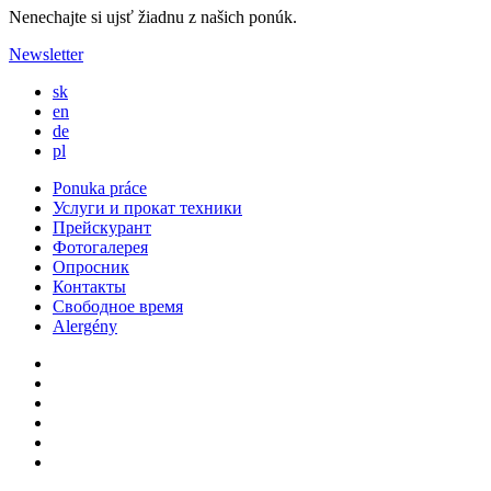
Nenechajte si ujsť žiadnu z našich ponúk.
Newsletter
sk
en
de
pl
Ponuka práce
Услуги и прокат техники
Прейскурант
Фотогалерея
Опросник
Контакты
Свободное время
Alergény