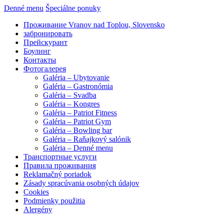
Denné menu
Špeciálne ponuky
Проживание Vranov nad Toplou, Slovensko
забронировать
Прейскурант
Боулинг
Контакты
Фотогалерея
Galéria – Ubytovanie
Galéria – Gastronómia
Galéria – Svadba
Galéria – Kongres
Galéria – Patriot Fitness
Galéria – Patriot Gym
Galéria – Bowling bar
Galéria – Raňajkový salónik
Galéria – Denné menu
Транспортные услуги
Правила проживания
Reklamačný poriadok
Zásady spracúvania osobných údajov
Cookies
Podmienky použitia
Alergény