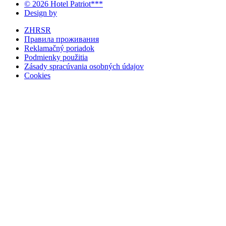
© 2026 Hotel Patriot***
Design by
ZHRSR
Правила проживания
Reklamačný poriadok
Podmienky použitia
Zásady spracúvania osobných údajov
Cookies