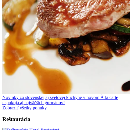
Novinky zo slovenskej aj svetovej kuchyne v novom À la carte
uspokoja aj najväčších gurmánov!
Zobraziť všetky ponuky
Reštaurácia