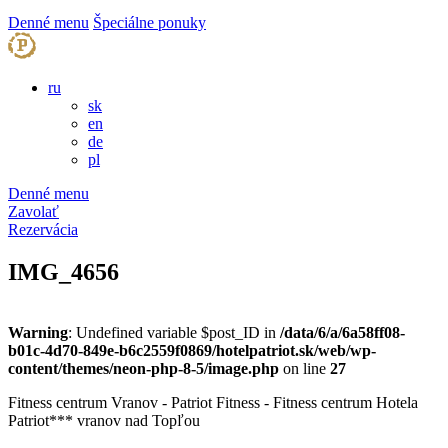
Denné menu
Špeciálne ponuky
ru
sk
en
de
pl
Denné menu
Zavolať
Rezervácia
IMG_4656
Warning
: Undefined variable $post_ID in
/data/6/a/6a58ff08-
b01c-4d70-849e-b6c2559f0869/hotelpatriot.sk/web/wp-
content/themes/neon-php-8-5/image.php
on line
27
Fitness centrum Vranov - Patriot Fitness - Fitness centrum Hotela
Patriot*** vranov nad Topľou