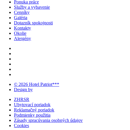
Ponuka práce
Služby a vybavenie
Cenníky
Galéria
Dotazník spokojnosti
Kontakty
Okolie
Alergény
© 2026 Hotel Patriot***
Design by
ZHRSR
Ubytovací poriadok
Reklamačný poriadok
Podmienky použitia
Zásady spracúvania osobných údajov
Cookies