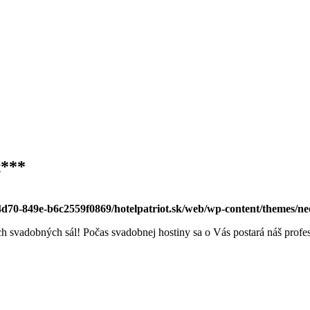
t***
-4d70-849e-b6c2559f0869/hotelpatriot.sk/web/wp-content/themes/n
h svadobných sál! Počas svadobnej hostiny sa o Vás postará náš profe