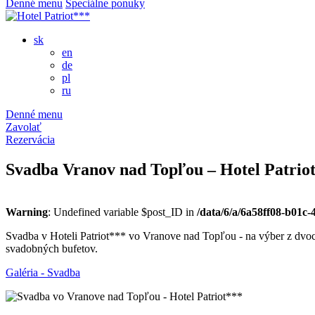
Denné menu
Špeciálne ponuky
sk
en
de
pl
ru
Denné menu
Zavolať
Rezervácia
Svadba Vranov nad Topľou – Hotel Patrio
Warning
: Undefined variable $post_ID in
/data/6/a/6a58ff08-b01c
Svadba v Hoteli Patriot*** vo Vranove nad Topľou - na výber z dvoc
svadobných bufetov.
Galéria - Svadba