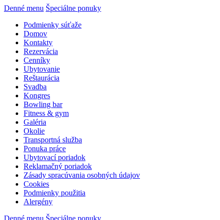
Denné menu
Špeciálne ponuky
Podmienky súťaže
Domov
Kontakty
Rezervácia
Cenníky
Ubytovanie
Reštaurácia
Svadba
Kongres
Bowling bar
Fitness & gym
Galéria
Okolie
Transportná služba
Ponuka práce
Ubytovací poriadok
Reklamačný poriadok
Zásady spracúvania osobných údajov
Cookies
Podmienky použitia
Alergény
Denné menu
Špeciálne ponuky