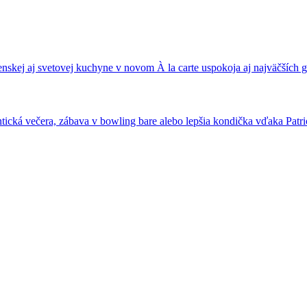
nskej aj svetovej kuchyne v novom À la carte uspokoja aj najväčších
ická večera, zábava v bowling bare alebo lepšia kondička vďaka Patrio