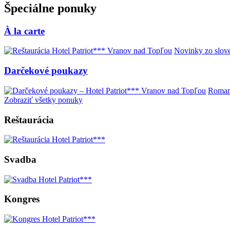
Špeciálne ponuky
À la carte
Novinky zo slove
Darčekové poukazy
Romant
Zobraziť všetky ponuky
Reštaurácia
Svadba
Kongres