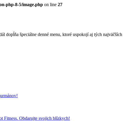
eon-php-8-5/image.php
on line
27
l dopĺňa špeciálne denné menu, ktoré uspokojí aj tých najväčších
 gurmánov!
t Fitness. Obdarujte svojich blízkych!