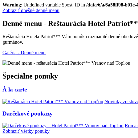
Warning
: Undefined variable $post_ID in
/data/6/a/6a58ff08-b01c
Zobraziť dnešné denné menu
Denné menu - Reštaurácia Hotel Patriot*
Reštaurácia Hotela Patriot*** Vám ponúka rozmanité denné obedové m
gurmánov.
Galéria - Denné menu
Špeciálne ponuky
À la carte
Novinky zo slove
Darčekové poukazy
Romant
Zobraziť všetky ponuky