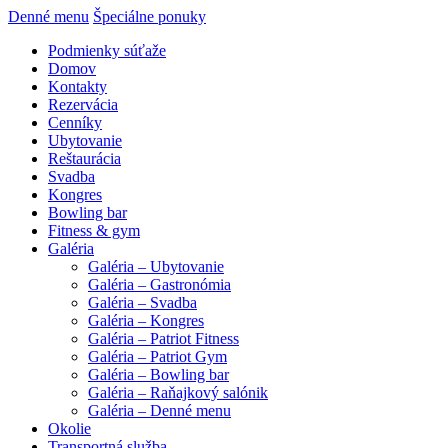
Denné menu
Špeciálne ponuky
Podmienky súťaže
Domov
Kontakty
Rezervácia
Cenníky
Ubytovanie
Reštaurácia
Svadba
Kongres
Bowling bar
Fitness & gym
Galéria
Galéria – Ubytovanie
Galéria – Gastronómia
Galéria – Svadba
Galéria – Kongres
Galéria – Patriot Fitness
Galéria – Patriot Gym
Galéria – Bowling bar
Galéria – Raňajkový salónik
Galéria – Denné menu
Okolie
Transportná služba