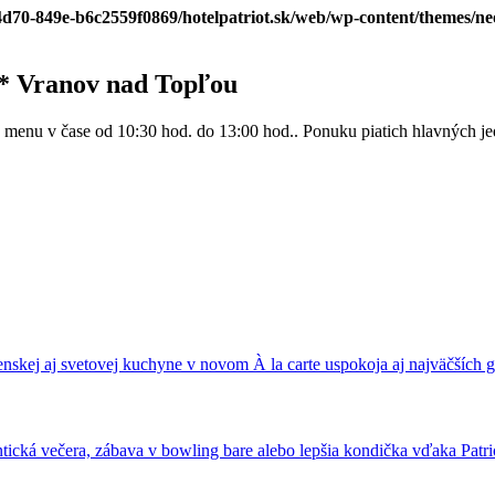
-4d70-849e-b6c2559f0869/hotelpatriot.sk/web/wp-content/themes/n
** Vranov nad Topľou
enu v čase od 10:30 hod. do 13:00 hod.. Ponuku piatich hlavných jedá
nskej aj svetovej kuchyne v novom À la carte uspokoja aj najväčších
ická večera, zábava v bowling bare alebo lepšia kondička vďaka Patrio