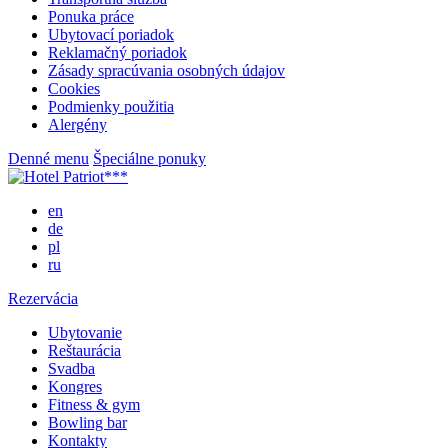
Ponuka práce
Ubytovací poriadok
Reklamačný poriadok
Zásady spracúvania osobných údajov
Cookies
Podmienky použitia
Alergény
Denné menu
Špeciálne ponuky
en
de
pl
ru
Rezervácia
Ubytovanie
Reštaurácia
Svadba
Kongres
Fitness & gym
Bowling bar
Kontakty