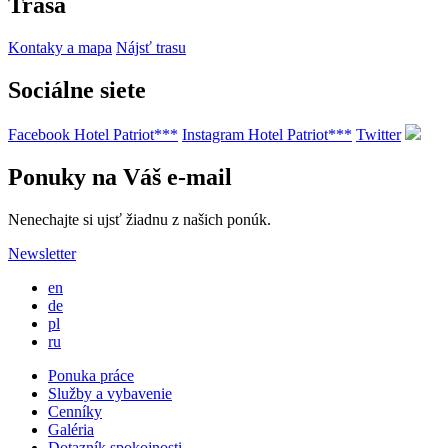
Trasa
Kontaky a mapa
Nájsť trasu
Sociálne siete
Facebook Hotel Patriot***
Instagram Hotel Patriot***
Twitter
Ponuky na Váš e-mail
Nenechajte si ujsť žiadnu z našich ponúk.
Newsletter
en
de
pl
ru
Ponuka práce
Služby a vybavenie
Cenníky
Galéria
Dotazník spokojnosti