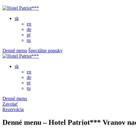
sk
en
de
pl
ru
Denné menu
Špeciálne ponuky
sk
en
de
pl
ru
Denné menu
Zavolať
Rezervácia
Denné menu – Hotel Patriot*** Vranov na