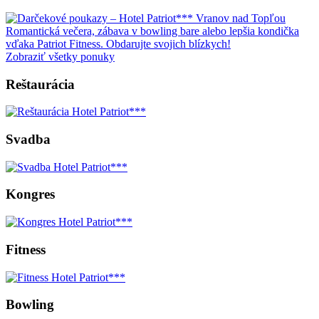
Romantická večera, zábava v bowling bare alebo lepšia kondička
vďaka Patriot Fitness. Obdarujte svojich blízkych!
Zobraziť všetky ponuky
Reštaurácia
Svadba
Kongres
Fitness
Bowling