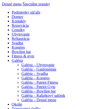
Denné menu
Špeciálne ponuky
Podmienky súťaže
Domov
Kontakty
Rezervácia
Cenníky
Ubytovanie
Reštaurácia
Svadba
Kongres
Bowling bar
Fitness & gym
Galéria
Galéria – Ubytovanie
Galéria – Gastronómia
Galéria – Svadba
Galéria – Kongres
Galéria – Patriot Fitness
Galéria – Patriot Gym
Galéria – Bowling bar
Galéria – Raňajkový salónik
Galéria – Denné menu
Okolie
Transportná služba