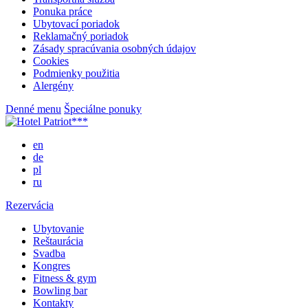
Ponuka práce
Ubytovací poriadok
Reklamačný poriadok
Zásady spracúvania osobných údajov
Cookies
Podmienky použitia
Alergény
Denné menu
Špeciálne ponuky
en
de
pl
ru
Rezervácia
Ubytovanie
Reštaurácia
Svadba
Kongres
Fitness & gym
Bowling bar
Kontakty