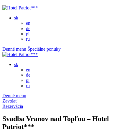
sk
en
de
pl
ru
Denné menu
Špeciálne ponuky
sk
en
de
pl
ru
Denné menu
Zavolať
Rezervácia
Svadba Vranov nad Topľou – Hotel
Patriot***