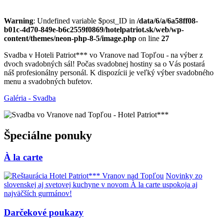
Warning
: Undefined variable $post_ID in
/data/6/a/6a58ff08-
b01c-4d70-849e-b6c2559f0869/hotelpatriot.sk/web/wp-
content/themes/neon-php-8-5/image.php
on line
27
Svadba v Hoteli Patriot*** vo Vranove nad Topľou - na výber z
dvoch svadobných sál! Počas svadobnej hostiny sa o Vás postará
náš profesionálny personál. K dispozícii je veľký výber svadobného
menu a svadobných bufetov.
Galéria - Svadba
Špeciálne ponuky
À la carte
Novinky zo
slovenskej aj svetovej kuchyne v novom À la carte uspokoja aj
najväčších gurmánov!
Darčekové poukazy