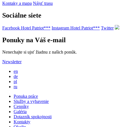
Kontaky a mapa
Nájsť trasu
Sociálne siete
Facebook Hotel Patriot***
Instagram Hotel Patriot***
Twitter
Ponuky na Váš e-mail
Nenechajte si ujsť žiadnu z našich ponúk.
Newsletter
en
de
pl
ru
Ponuka práce
Služby a vybavenie
Cenníky
Galéria
Dotazník spokojnosti
Kontakty
Okolie