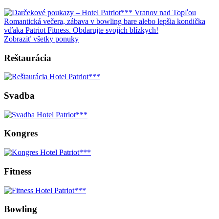
Romantická večera, zábava v bowling bare alebo lepšia kondička
vďaka Patriot Fitness. Obdarujte svojich blízkych!
Zobraziť všetky ponuky
Reštaurácia
Svadba
Kongres
Fitness
Bowling