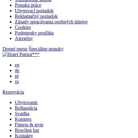
Ponuka práce
Ubytovací poriadok
Reklamačný poriadok
Zásady spracúvania osobných údajov
Cookies
Podmienky použitia
Alergény
Denné menu
Špeciálne ponuky
en
de
pl
ru
Rezervácia
Ubytovanie
Reštaurácia
Svadba
Kongres
Fitness & gym
Bowling bar
Kontakty