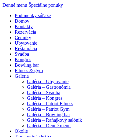
Denné menu
Špeciálne ponuky
Podmienky súťaže
Domov
Kontakty
Rezervácia
Cenníky
Ubytovanie
Reštaurácia
Svadba
Kongres
Bowling bar
Fitness & gym
Galéria
Galéria – Ubytovanie
Galéria – Gastronómia
Galéria – Svadba
Galéria – Kongres
Galéria – Patriot Fitness
Galéria – Patriot Gym
Galéria – Bowling bar
Galéria – Raňajkový salónik
Galéria – Denné menu
Okolie
Transportná služba