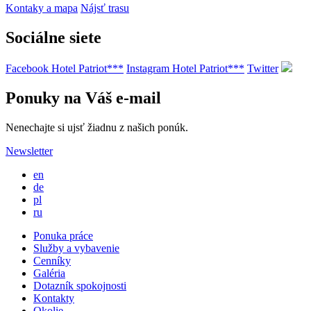
Kontaky a mapa
Nájsť trasu
Sociálne siete
Facebook Hotel Patriot***
Instagram Hotel Patriot***
Twitter
Ponuky na Váš e-mail
Nenechajte si ujsť žiadnu z našich ponúk.
Newsletter
en
de
pl
ru
Ponuka práce
Služby a vybavenie
Cenníky
Galéria
Dotazník spokojnosti
Kontakty
Okolie