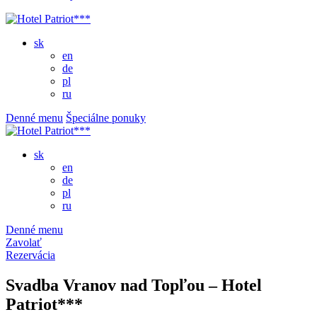
sk
en
de
pl
ru
Denné menu
Špeciálne ponuky
sk
en
de
pl
ru
Denné menu
Zavolať
Rezervácia
Svadba Vranov nad Topľou – Hotel
Patriot***