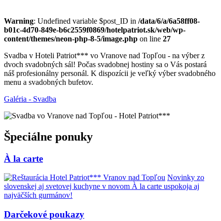
Warning
: Undefined variable $post_ID in
/data/6/a/6a58ff08-
b01c-4d70-849e-b6c2559f0869/hotelpatriot.sk/web/wp-
content/themes/neon-php-8-5/image.php
on line
27
Svadba v Hoteli Patriot*** vo Vranove nad Topľou - na výber z
dvoch svadobných sál! Počas svadobnej hostiny sa o Vás postará
náš profesionálny personál. K dispozícii je veľký výber svadobného
menu a svadobných bufetov.
Galéria - Svadba
Špeciálne ponuky
À la carte
Novinky zo
slovenskej aj svetovej kuchyne v novom À la carte uspokoja aj
najväčších gurmánov!
Darčekové poukazy