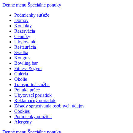
Denné menu
Špeciálne ponuky
Podmienky súťaže
Domov
Kontakty
Rezervácia
Cenníky
Ubytovanie
Reštaurácia
Svadba
Kongres
Bowling bar
Fitness & gym
Galéria
Okolie
Transportná služba
Ponuka práce
Ubytovací poriadok
Reklamačný poriadok
Zásady spracúvania osobných údajov
Cookies
Podmienky použitia
Alergény
Denné menu
Špeciálne ponuky