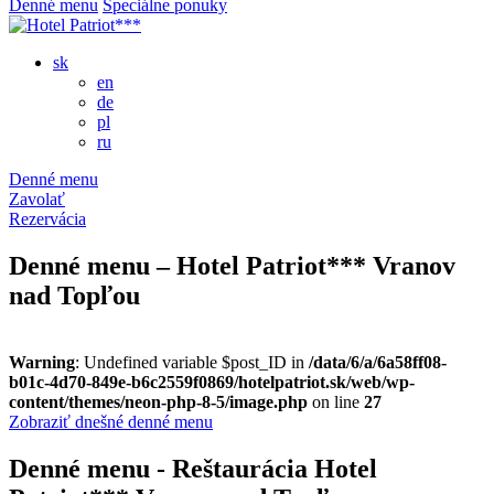
Denné menu
Špeciálne ponuky
sk
en
de
pl
ru
Denné menu
Zavolať
Rezervácia
Denné menu – Hotel Patriot*** Vranov
nad Topľou
Warning
: Undefined variable $post_ID in
/data/6/a/6a58ff08-
b01c-4d70-849e-b6c2559f0869/hotelpatriot.sk/web/wp-
content/themes/neon-php-8-5/image.php
on line
27
Zobraziť dnešné denné menu
Denné menu - Reštaurácia Hotel