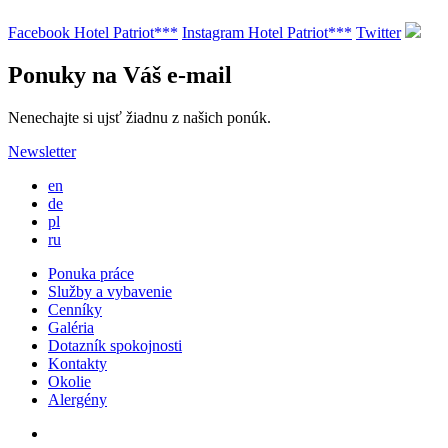
Facebook Hotel Patriot***
Instagram Hotel Patriot***
Twitter
Ponuky na Váš e-mail
Nenechajte si ujsť žiadnu z našich ponúk.
Newsletter
en
de
pl
ru
Ponuka práce
Služby a vybavenie
Cenníky
Galéria
Dotazník spokojnosti
Kontakty
Okolie
Alergény