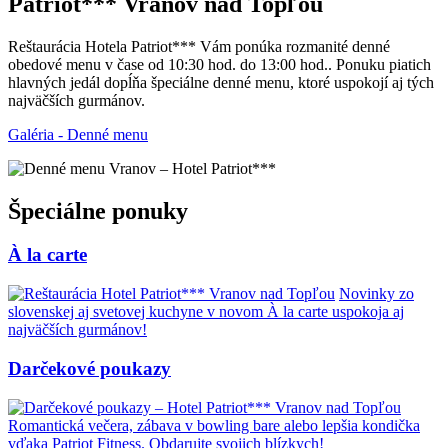
Patriot*** Vranov nad Topľou
Reštaurácia Hotela Patriot*** Vám ponúka rozmanité denné
obedové menu v čase od 10:30 hod. do 13:00 hod.. Ponuku piatich
hlavných jedál dopĺňa špeciálne denné menu, ktoré uspokojí aj tých
najväčších gurmánov.
Galéria - Denné menu
Špeciálne ponuky
À la carte
Novinky zo
slovenskej aj svetovej kuchyne v novom À la carte uspokoja aj
najväčších gurmánov!
Darčekové poukazy
Romantická večera, zábava v bowling bare alebo lepšia kondička
vďaka Patriot Fitness. Obdarujte svojich blízkych!