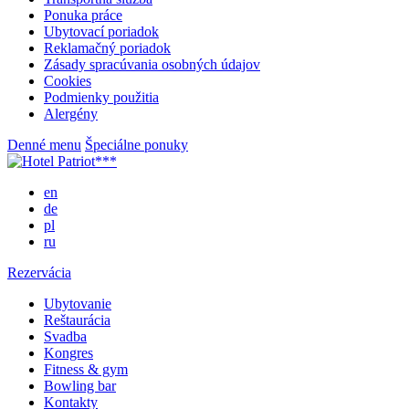
Ponuka práce
Ubytovací poriadok
Reklamačný poriadok
Zásady spracúvania osobných údajov
Cookies
Podmienky použitia
Alergény
Denné menu
Špeciálne ponuky
en
de
pl
ru
Rezervácia
Ubytovanie
Reštaurácia
Svadba
Kongres
Fitness & gym
Bowling bar
Kontakty