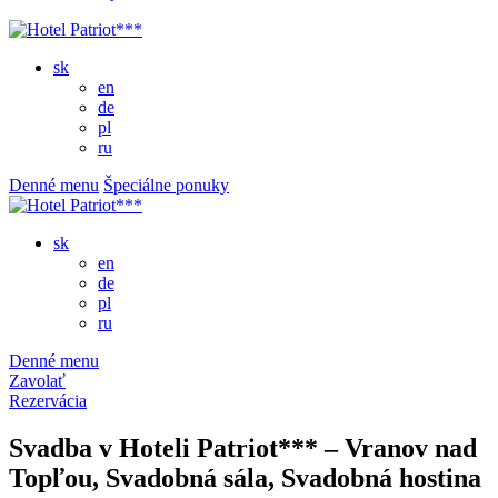
sk
en
de
pl
ru
Denné menu
Špeciálne ponuky
sk
en
de
pl
ru
Denné menu
Zavolať
Rezervácia
Svadba v Hoteli Patriot*** – Vranov nad
Topľou, Svadobná sála, Svadobná hostina