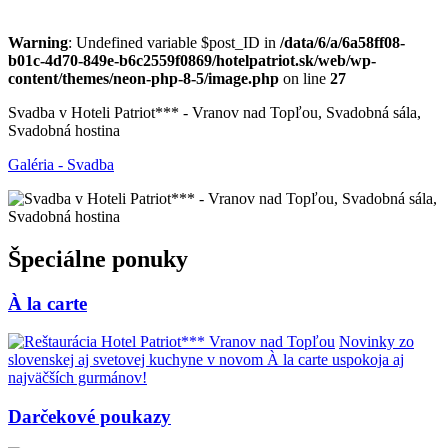
Warning
: Undefined variable $post_ID in
/data/6/a/6a58ff08-
b01c-4d70-849e-b6c2559f0869/hotelpatriot.sk/web/wp-
content/themes/neon-php-8-5/image.php
on line
27
Svadba v Hoteli Patriot*** - Vranov nad Topľou, Svadobná sála,
Svadobná hostina
Galéria - Svadba
Špeciálne ponuky
À la carte
Novinky zo
slovenskej aj svetovej kuchyne v novom À la carte uspokoja aj
najväčších gurmánov!
Darčekové poukazy