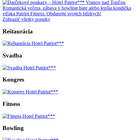
Romantická večera, zábava v bowling bare alebo lepšia kondička
vďaka Patriot Fitness. Obdarujte svojich blízkych!
Zobraziť všetky ponuky
Reštaurácia
Svadba
Kongres
Fitness
Bowling