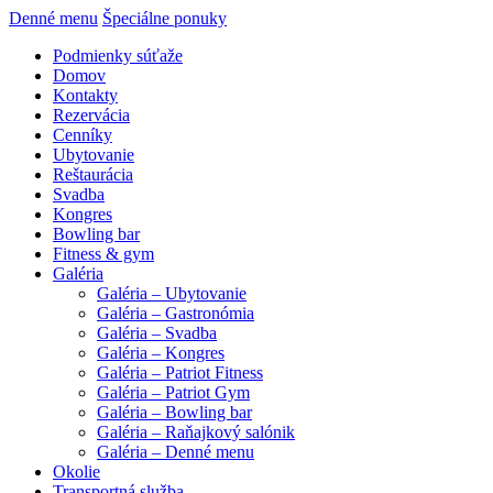
Denné menu
Špeciálne ponuky
Podmienky súťaže
Domov
Kontakty
Rezervácia
Cenníky
Ubytovanie
Reštaurácia
Svadba
Kongres
Bowling bar
Fitness & gym
Galéria
Galéria – Ubytovanie
Galéria – Gastronómia
Galéria – Svadba
Galéria – Kongres
Galéria – Patriot Fitness
Galéria – Patriot Gym
Galéria – Bowling bar
Galéria – Raňajkový salónik
Galéria – Denné menu
Okolie
Transportná služba