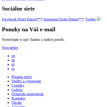
Sociálne siete
Facebook Hotel Patriot***
Instagram Hotel Patriot***
Twitter
Ponuky na Váš e-mail
Nenechajte si ujsť žiadnu z našich ponúk.
Newsletter
en
de
pl
ru
Ponuka práce
Služby a vybavenie
Cenníky
Galéria
Dotazník spokojnosti
Kontakty
Okolie
Alergény