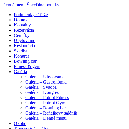
Denné menu
Špeciálne ponuky
Podmienky súťaže
Domov
Kontakty
Rezervácia
Cenníky
Ubytovanie
Reštaurácia
Svadba
Kongres
Bowling bar
Fitness & gym
Galéria
Galéria – Ubytovanie
Galéria – Gastronómia
Galéria – Svadba
Galéria – Kongres
Galéria – Patriot Fitness
Galéria – Patriot Gym
Galéria – Bowling bar
Galéria – Raňajkový salónik
Galéria – Denné menu
Okolie
Transportná služba