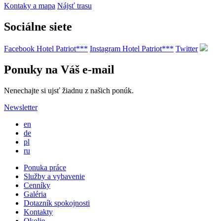
Kontaky a mapa
Nájsť trasu
Sociálne siete
Facebook Hotel Patriot***
Instagram Hotel Patriot***
Twitter
Ponuky na Váš e-mail
Nenechajte si ujsť žiadnu z našich ponúk.
Newsletter
en
de
pl
ru
Ponuka práce
Služby a vybavenie
Cenníky
Galéria
Dotazník spokojnosti
Kontakty
Okolie