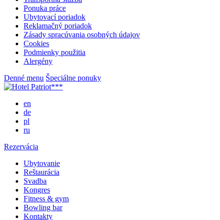
Ponuka práce
Ubytovací poriadok
Reklamačný poriadok
Zásady spracúvania osobných údajov
Cookies
Podmienky použitia
Alergény
Denné menu
Špeciálne ponuky
en
de
pl
ru
Rezervácia
Ubytovanie
Reštaurácia
Svadba
Kongres
Fitness & gym
Bowling bar
Kontakty