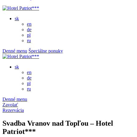
sk
en
de
pl
ru
Denné menu
Špeciálne ponuky
sk
en
de
pl
ru
Denné menu
Zavolať
Rezervácia
Svadba Vranov nad Topľou – Hotel
Patriot***