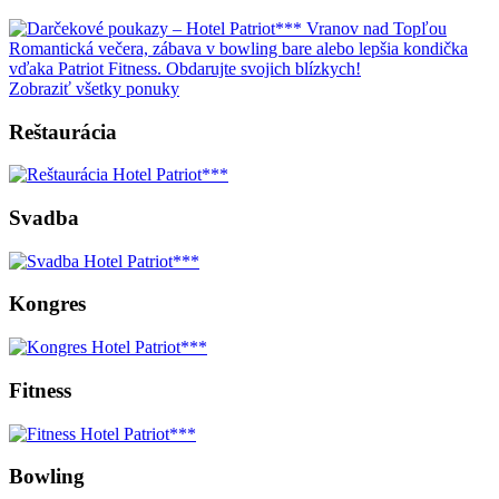
Romantická večera, zábava v bowling bare alebo lepšia kondička
vďaka Patriot Fitness. Obdarujte svojich blízkych!
Zobraziť všetky ponuky
Reštaurácia
Svadba
Kongres
Fitness
Bowling