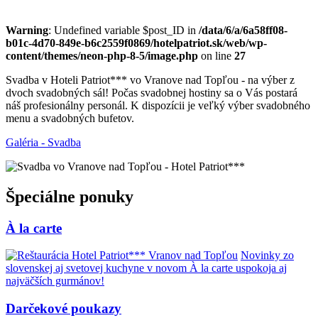
Warning
: Undefined variable $post_ID in
/data/6/a/6a58ff08-
b01c-4d70-849e-b6c2559f0869/hotelpatriot.sk/web/wp-
content/themes/neon-php-8-5/image.php
on line
27
Svadba v Hoteli Patriot*** vo Vranove nad Topľou - na výber z
dvoch svadobných sál! Počas svadobnej hostiny sa o Vás postará
náš profesionálny personál. K dispozícii je veľký výber svadobného
menu a svadobných bufetov.
Galéria - Svadba
Špeciálne ponuky
À la carte
Novinky zo
slovenskej aj svetovej kuchyne v novom À la carte uspokoja aj
najväčších gurmánov!
Darčekové poukazy