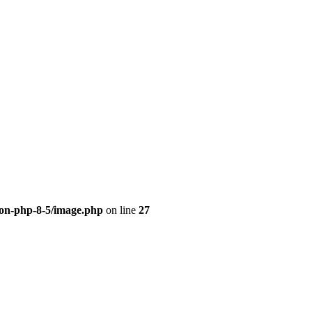
eon-php-8-5/image.php
on line
27