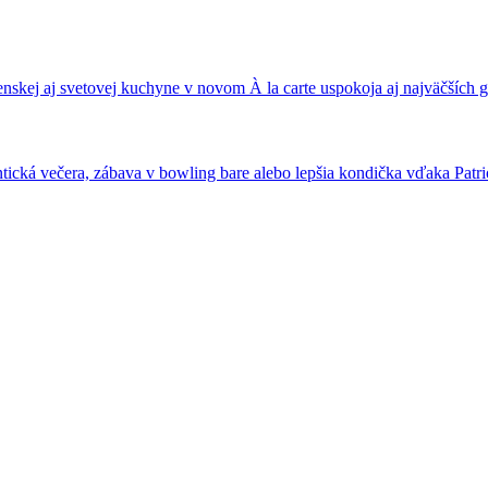
nskej aj svetovej kuchyne v novom À la carte uspokoja aj najväčších
ická večera, zábava v bowling bare alebo lepšia kondička vďaka Patrio