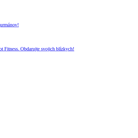
 gurmánov!
t Fitness. Obdarujte svojich blízkych!