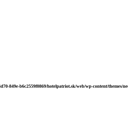
-4d70-849e-b6c2559f0869/hotelpatriot.sk/web/wp-content/themes/n