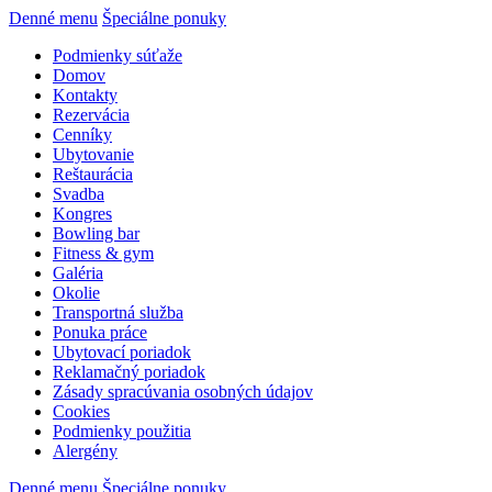
Denné menu
Špeciálne ponuky
Podmienky súťaže
Domov
Kontakty
Rezervácia
Cenníky
Ubytovanie
Reštaurácia
Svadba
Kongres
Bowling bar
Fitness & gym
Galéria
Okolie
Transportná služba
Ponuka práce
Ubytovací poriadok
Reklamačný poriadok
Zásady spracúvania osobných údajov
Cookies
Podmienky použitia
Alergény
Denné menu
Špeciálne ponuky