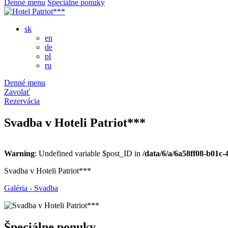
Denné menu
Špeciálne ponuky
sk
en
de
pl
ru
Denné menu
Zavolať
Rezervácia
Svadba v Hoteli Patriot***
Warning
: Undefined variable $post_ID in
/data/6/a/6a58ff08-b01c
Svadba v Hoteli Patriot***
Galéria - Svadba
Špeciálne ponuky