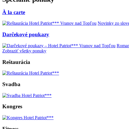
À la carte
Novinky zo slove
Darčekové poukazy
Romant
Zobraziť všetky ponuky
Reštaurácia
Svadba
Kongres
Fitness