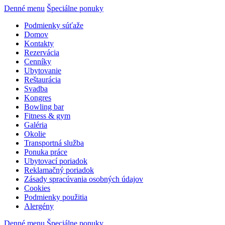
Denné menu
Špeciálne ponuky
Podmienky súťaže
Domov
Kontakty
Rezervácia
Cenníky
Ubytovanie
Reštaurácia
Svadba
Kongres
Bowling bar
Fitness & gym
Galéria
Okolie
Transportná služba
Ponuka práce
Ubytovací poriadok
Reklamačný poriadok
Zásady spracúvania osobných údajov
Cookies
Podmienky použitia
Alergény
Denné menu
Špeciálne ponuky