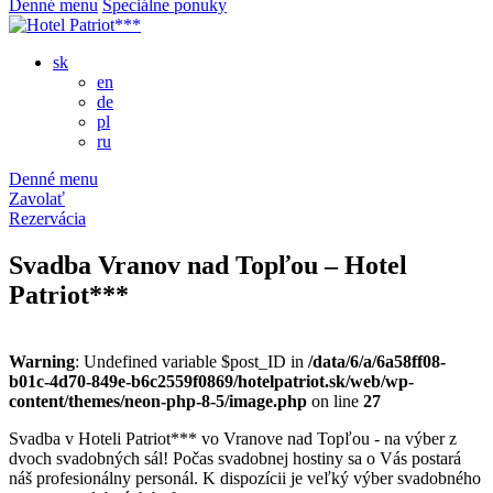
Denné menu
Špeciálne ponuky
sk
en
de
pl
ru
Denné menu
Zavolať
Rezervácia
Svadba Vranov nad Topľou – Hotel
Patriot***
Warning
: Undefined variable $post_ID in
/data/6/a/6a58ff08-
b01c-4d70-849e-b6c2559f0869/hotelpatriot.sk/web/wp-
content/themes/neon-php-8-5/image.php
on line
27
Svadba v Hoteli Patriot*** vo Vranove nad Topľou - na výber z
dvoch svadobných sál! Počas svadobnej hostiny sa o Vás postará
náš profesionálny personál. K dispozícii je veľký výber svadobného