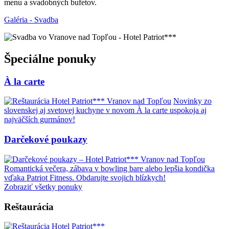
menu a svadobných bufetov.
Galéria - Svadba
Špeciálne ponuky
À la carte
Novinky zo
slovenskej aj svetovej kuchyne v novom À la carte uspokoja aj
najväčších gurmánov!
Darčekové poukazy
Romantická večera, zábava v bowling bare alebo lepšia kondička
vďaka Patriot Fitness. Obdarujte svojich blízkych!
Zobraziť všetky ponuky
Reštaurácia