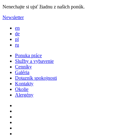
Nenechajte si ujsť žiadnu z našich ponúk.
Newsletter
en
de
pl
ru
Ponuka práce
Služby a vybavenie
Cenníky
Galéria
Dotazník spokojnosti
Kontakty
Okolie
Alergény