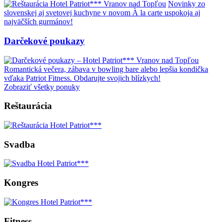
Novinky zo
slovenskej aj svetovej kuchyne v novom À la carte uspokoja aj
najväčších gurmánov!
Darčekové poukazy
Romantická večera, zábava v bowling bare alebo lepšia kondička
vďaka Patriot Fitness. Obdarujte svojich blízkych!
Zobraziť všetky ponuky
Reštaurácia
Svadba
Kongres
Fitness