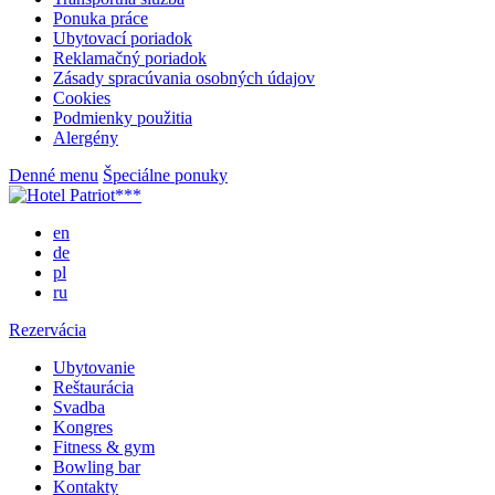
Ponuka práce
Ubytovací poriadok
Reklamačný poriadok
Zásady spracúvania osobných údajov
Cookies
Podmienky použitia
Alergény
Denné menu
Špeciálne ponuky
en
de
pl
ru
Rezervácia
Ubytovanie
Reštaurácia
Svadba
Kongres
Fitness & gym
Bowling bar
Kontakty