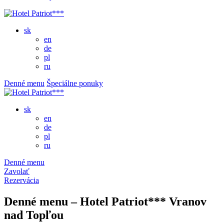
sk
en
de
pl
ru
Denné menu
Špeciálne ponuky
sk
en
de
pl
ru
Denné menu
Zavolať
Rezervácia
Denné menu – Hotel Patriot*** Vranov
nad Topľou