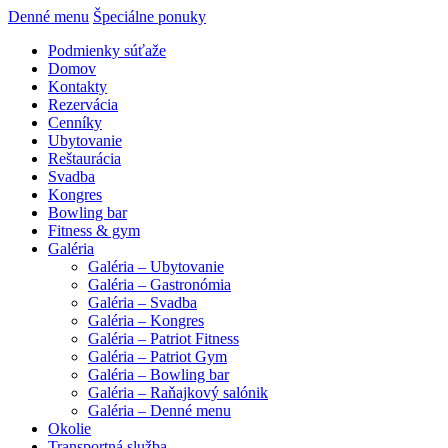
Denné menu
Špeciálne ponuky
Podmienky súťaže
Domov
Kontakty
Rezervácia
Cenníky
Ubytovanie
Reštaurácia
Svadba
Kongres
Bowling bar
Fitness & gym
Galéria
Galéria – Ubytovanie
Galéria – Gastronómia
Galéria – Svadba
Galéria – Kongres
Galéria – Patriot Fitness
Galéria – Patriot Gym
Galéria – Bowling bar
Galéria – Raňajkový salónik
Galéria – Denné menu
Okolie
Transportná služba