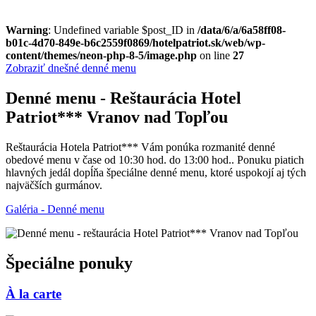
Warning
: Undefined variable $post_ID in
/data/6/a/6a58ff08-
b01c-4d70-849e-b6c2559f0869/hotelpatriot.sk/web/wp-
content/themes/neon-php-8-5/image.php
on line
27
Zobraziť dnešné denné menu
Denné menu - Reštaurácia Hotel
Patriot*** Vranov nad Topľou
Reštaurácia Hotela Patriot*** Vám ponúka rozmanité denné
obedové menu v čase od 10:30 hod. do 13:00 hod.. Ponuku piatich
hlavných jedál dopĺňa špeciálne denné menu, ktoré uspokojí aj tých
najväčších gurmánov.
Galéria - Denné menu
Špeciálne ponuky
À la carte