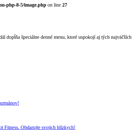
eon-php-8-5/image.php
on line
27
l dopĺňa špeciálne denné menu, ktoré uspokojí aj tých najväčších
 gurmánov!
t Fitness. Obdarujte svojich blízkych!