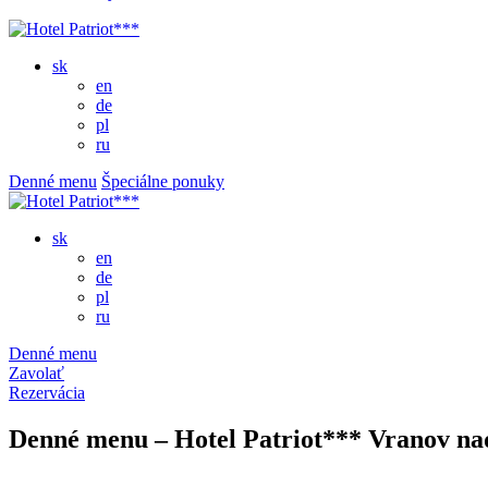
sk
en
de
pl
ru
Denné menu
Špeciálne ponuky
sk
en
de
pl
ru
Denné menu
Zavolať
Rezervácia
Denné menu – Hotel Patriot*** Vranov na