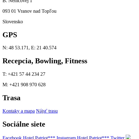
B. Němcovej 1
093 01 Vranov nad Topľou
Slovensko
GPS
N: 48 53.171, E: 21 40.574
Recepcia, Bowling, Fitness
T: +421 57 44 234 27
M: +421 908 970 628
Trasa
Kontaky a mapa
Nájsť trasu
Sociálne siete
Facebook Hotel Patriot***
Instagram Hotel Patriot***
Twitter