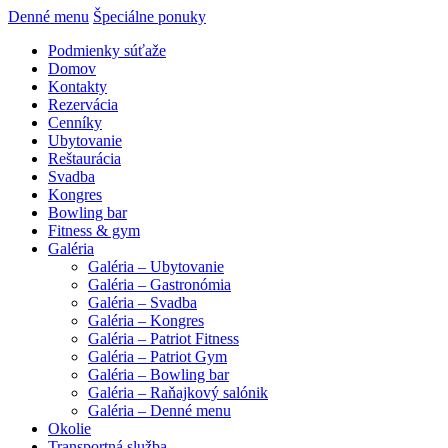
Denné menu
Špeciálne ponuky
Podmienky súťaže
Domov
Kontakty
Rezervácia
Cenníky
Ubytovanie
Reštaurácia
Svadba
Kongres
Bowling bar
Fitness & gym
Galéria
Galéria – Ubytovanie
Galéria – Gastronómia
Galéria – Svadba
Galéria – Kongres
Galéria – Patriot Fitness
Galéria – Patriot Gym
Galéria – Bowling bar
Galéria – Raňajkový salónik
Galéria – Denné menu
Okolie
Transportná služba