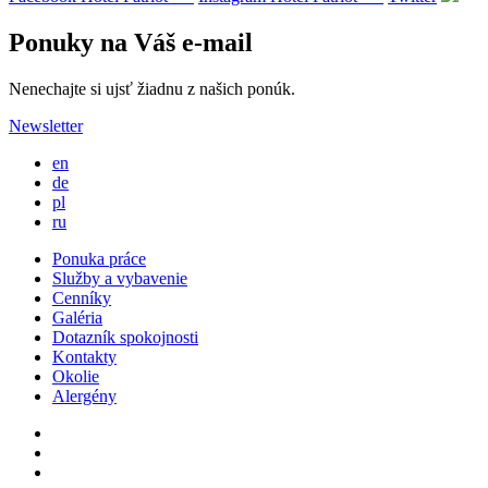
Ponuky na Váš e-mail
Nenechajte si ujsť žiadnu z našich ponúk.
Newsletter
en
de
pl
ru
Ponuka práce
Služby a vybavenie
Cenníky
Galéria
Dotazník spokojnosti
Kontakty
Okolie
Alergény