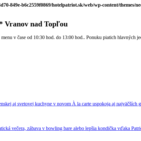
-4d70-849e-b6c2559f0869/hotelpatriot.sk/web/wp-content/themes/n
** Vranov nad Topľou
enu v čase od 10:30 hod. do 13:00 hod.. Ponuku piatich hlavných jedá
nskej aj svetovej kuchyne v novom À la carte uspokoja aj najväčších
ická večera, zábava v bowling bare alebo lepšia kondička vďaka Patrio