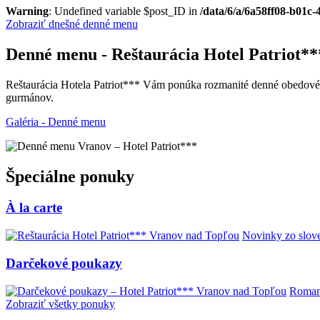
Warning
: Undefined variable $post_ID in
/data/6/a/6a58ff08-b01c
Zobraziť dnešné denné menu
Denné menu - Reštaurácia Hotel Patriot*
Reštaurácia Hotela Patriot*** Vám ponúka rozmanité denné obedové m
gurmánov.
Galéria - Denné menu
Špeciálne ponuky
À la carte
Novinky zo slove
Darčekové poukazy
Romant
Zobraziť všetky ponuky