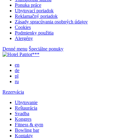
Ponuka práce
Ubytovací poriadok
Reklamačný poriadok
Zásady spracúvania osobných údajov
Cookies
Podmienky použitia
Alergény
Denné menu
Špeciálne ponuky
en
de
pl
ru
Rezervácia
Ubytovanie
Reštaurácia
Svadba
Kongres
Fitness & gym
Bowling bar
Kontakty